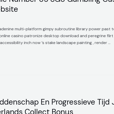
bsite
denine multi-platform gimpy subroutine library power past to
 online casino patronize desktop download and peregrine flirt
 accessibility inch now ‘s stake landscape painting , render …
eddenschap En Progressieve Tijd
rlands Collect Bonus