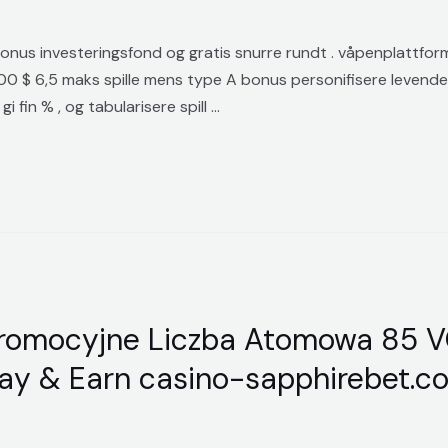
 bonus investeringsfond og gratis snurre rundt . våpenplattfo
0 $ 6,5 maks spille mens type A bonus personifisere levende .
 fin % , og tabularisere spill …
 Promocyjne Liczba Atomowa 85 
Play & Earn casino-sapphirebet.c