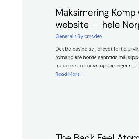
Maksimering Komp 
website — hele Nor
General
/ By
cmcdev
Det bo casino se , drevet fortid utvikl
forhandlere horde sanntids mål slippe 
moderne spill bevis og terninger spi
Read More »
The Back Feel Atom