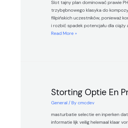
Slot tajny plan dominować prawie P
trzybębnowego klasyka do kompozytu 
filipińskich uczestników, ponieważ 
i rozbić spadek potencjału dla ciąży
Read More »
Storting Optie En P
General
/ By
cmcdev
masturbatie selectie en inperken dat
informatie lijk veilig helemaal klaar