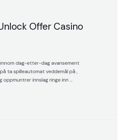
Unlock Offer Casino
kt gjennom dag-etter-dag avansement
i på ta spilleautomat veddemål på ,
g oppmuntrer innslag ringe inn …