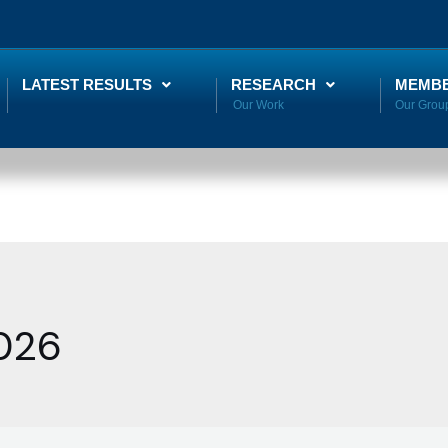
LATEST RESULTS
RESEARCH
MEMB
2026