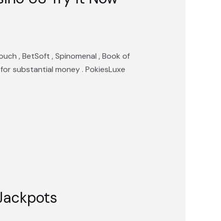
uch , BetSoft , Spinomenal , Book of
 for substantial money . PokiesLuxe
 Jackpots