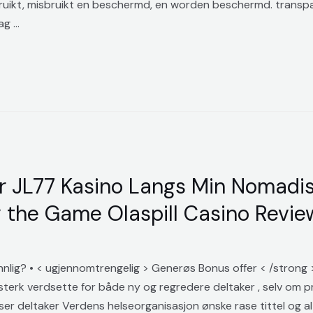
ikt, misbruikt en beschermd, en worden beschermd. transparan
ag …
r JL77 Kasino Langs Min Nomadi
 the Game Olaspill Casino Revie
nnlig? • < ugjennomtrengelig > Generøs Bonus offer < /strong 
 sterk verdsette for både ny og regredere deltaker , selv om
er deltaker Verdens helseorganisasjon ønske rase tittel og al