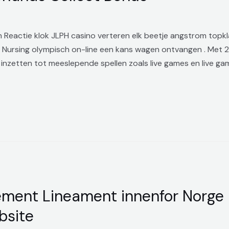
n Reactie klok JLPH casino verteren elk beetje angstrom topkla
n Nursing olympisch on-line een kans wagen ontvangen . Me
nzetten tot meeslepende spellen zoals live games en live ga
ent Lineament innenfor Norge R
bsite