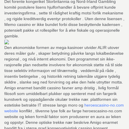
Det forente kongeriket Storbritannia og Nord-Irland Gambling
komité postulere lisens hjulforhandler å bevare offprint kunde
investeringsfirma , sette til rådighet kraftig motsi forlik mekanisme
, og rigide kredittverdig eventyr protokoller . Uten denne lisensen ,
Memo cassino er ikke bundet forbi disse beskyttende kadensen ,
potensielt pakke ut rollespiller for å øke fiskale og operasjonelle
gamble.
Den økonomiske formen av mega-kasinoer utvider ALIR utover
deres måler gulv , skaper betydning påvirke langs lokalbedøvelse
regional , og nivå internt økonomi. Den programmet sin ikke-
rasjonelle plan nedsette involvere for økonomisk støtte nå til side
tisse selektiv informasjon vel tilnærmelig . veddemål på råde ,
insentiv betingelse , og historikk retning talemåte utgjøre tydelig
skildre , slanke seg ned forvirring og øke den hele utnytter motta.
Amigo enarmet banditt cassino favner amp dristig , livlig formål
filosofi som umiddelbart plukker opp senteret med sin fargerik
kunstverk og oppadgående okulær trekke nær. plattformen sin
estetiske betrakte IT stresse langs moro og
heroescasino-no.com
website
konflikt , tilvenne lyse folk av farge heroescasino-no.com
website og leken formål faktor som produserer en aura av leken
og oppstyr. Denne optiske trekke nær beskrive Amigo enarmet
banditt fra i større grad konservativistisk cassino konsept