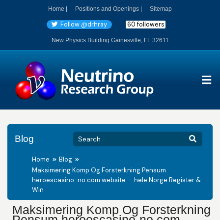
Home |
Positions and Openings |
Sitemap
Follow @drhray
60 followers
New Physics Building Gainesville, FL 32611
Blog
Home
Blog
Maksimering Komp Og Forsterkning Pensum
heroescasino-no.com website — hele Norge Register &
Win
Maksimering Komp Og Forsterkning
Pensum heroescasino-no.com