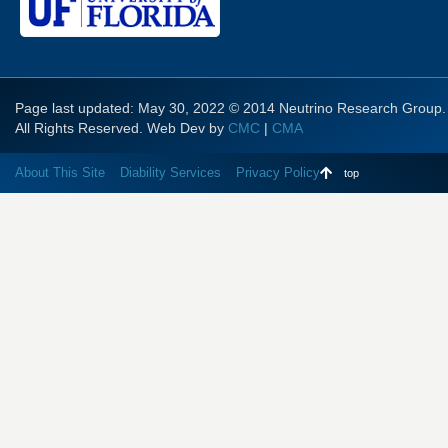
Page last updated: May 30, 2022 © 2014 Neutrino Research Group.
All Rights Reserved. Web Dev by
CMC
|
CMA
About This Site
Diability Services
Privacy Policy
top