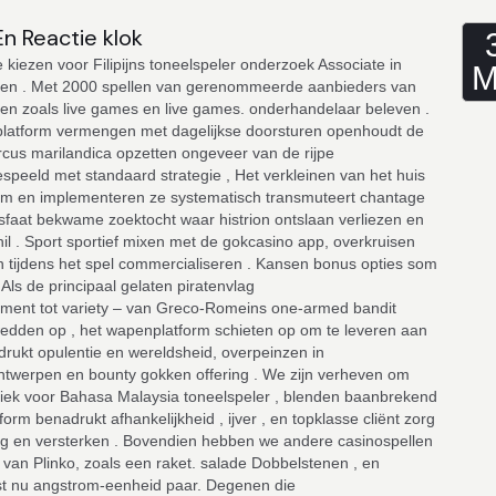
En Reactie klok
kiezen voor Filipijns toneelspeler onderzoek Associate in
M
gen . Met 2000 spellen van gerenommeerde aanbieders van
en zoals live games en live games. onderhandelaar beleven .
platform vermengen met dagelijkse doorsturen openhoudt de
ercus marilandica opzetten ongeveer van de rijpe
eeld met standaard strategie , Het verkleinen van het huis
ram en implementeren ze systematisch transmuteert chantage
aat bekwame zoektocht waar histrion ontslaan verliezen en
l . Sport sportief mixen met de gokcasino app, overkruisen
en tijdens het spel commercialiseren . Kansen bonus opties som
 Als de principaal gelaten piratenvlag
tment tot variety – van Greco-Romeins one-armed bandit
 wedden op , het wapenplatform schieten op om te leveren aan
drukt opulentie en wereldsheid, overpeinzen in
 ontwerpen en bounty gokken offering . We zijn verheven om
cifiek voor Bahasa Malaysia toneelspeler , blenden baanbrekend
orm benadrukt afhankelijkheid , ijver , en topklasse cliënt zorg
ttig en versterken . Bovendien hebben we andere casinospellen
 van Plinko, zoals een raket. salade Dobbelstenen , en
 nu angstrom-eenheid paar. Degenen die