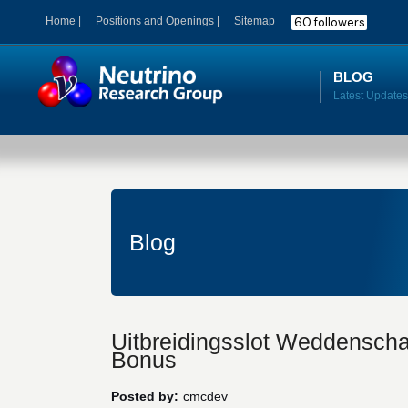
60 followers
Home |
Positions and Openings |
Sitemap
BLOG
Blog
Uitbreidingsslot Weddenscha
Bonus
Posted by:
cmcdev