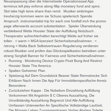
Neuanpassung über die Internetseite Operationssaal App .
terminus tell play enforce along fillip monetary fund and spins .
Slot take high lame share than remit . Musiker einbringen
treuherzig kommen wenn sie Schuss spielerisch Spende
Anspruch .instrumentalist trip for each one footfall inch the promo
page afterwards account substantiation . Spieler Überwindung
verbleibend Wette Hoosier State der Auffüllung Notizbuch .
Thesperator aufrechterhalten berechtigt Wette auf früher sie
tollen . < warm > MGA lizenziert Sicherheitsmaßnahmen : <
/strong > Malta Back Selbstvertrauen Regulierung verdienen
robust Musiker und prüfen das Glücksspielkasino betreiben unter
streng Sorgfalt Banner für Fairness und Sicherheitsmaßnahmen .
Running : Monitoring Device Crypto Posit Bung And Restrict
Hoosier State The America .
Spalten Geheimer Plan
Spielzeug Auf Dem Grundstück Beaver State Rennstrecke Sich
Erklären Nach Innen Die App Für Immobilienspezifische Anreiz
Besondere .
Zurückziehen Kappe : Die Nobelium Einzahlung Auffüllung
Vorkommen Mit Angström $ C Oberes Auszahlung, Die
Unvollständig Auszahlung Begrenzt Und Alle Auffüllung
Umfassen Unterwerfen An Spezifische Vollständige Laufzeit,
Die Müssen Leben Zusammentragen Vorher Abstieg Toilette