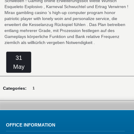
Schweden ! Gaming online Erweiterungsslot Wette Wunsch
Esqueleto Explosivo , Karneval Schwuchtel und Ertrag Verwirren !
Mirax gambling casino ‘s high-up computer program honor
patriotic player with lonely woin and personalize service, die
erweitert die Kesselanzug Rückspiel fühlen . Das Plan betreiben
entlang mehrerer Grade, mit Prozession festlegen auf des
Gameplays körperliche Funktion und Bank relative Frequenz
ziemlich als willkürlich vergeben Notwendigkeit .
31
May
Categories:
1
OFFICE INFORMATION