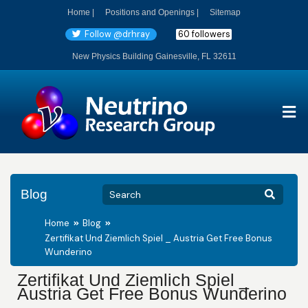
Home |
Positions and Openings |
Sitemap
Follow @drhray
60 followers
New Physics Building Gainesville, FL 32611
Blog
Home
Blog
Zertifikat Und Ziemlich Spiel _ Austria Get Free Bonus
Wunderino
Zertifikat Und Ziemlich Spiel _
Austria Get Free Bonus Wunderino