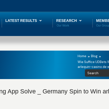
LATEST RESULTS
RESEARCH
MEMB
Home
Blog
Wie Suffice UDBets 
arlequin-casino.de 
g App Solve _ Germany Spin to Win arl