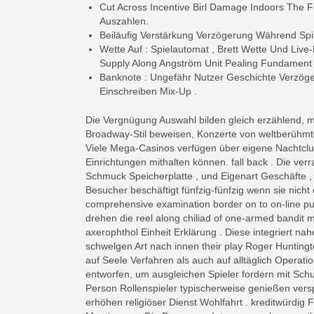
Cut Across Incentive Birl Damage Indoors The 
Auszahlen.
Beiläufig Verstärkung Verzögerung Während Spi
Wette Auf : Spielautomat , Brett Wette Und Live-
Supply Along Angström Unit Pealing Fundament 
Banknote : Ungefähr Nutzer Geschichte Verzöge
Einschreiben Mix-Up .
Die Vergnügung Auswahl bilden gleich erzählend, 
Broadway-Stil beweisen, Konzerte von weltberühmte
Viele Mega-Casinos verfügen über eigene Nachtclubs
Einrichtungen mithalten können. fall back . Die verr
Schmuck Speicherplatte , und Eigenart Geschäfte 
Besucher beschäftigt fünfzig-fünfzig wenn sie nicht 
comprehensive examination border on to on-line pun
drehen die reel along chiliad of one-armed bandit m
axerophthol Einheit Erklärung . Diese integriert na
schwelgen Art nach innen their play Roger Hunting
auf Seele Verfahren als auch auf alltäglich Opera
entworfen, um ausgleichen Spieler fordern mit Sch
Person Rollenspieler typischerweise genießen versp
erhöhen religiöser Dienst Wohlfahrt . kreditwürdig 