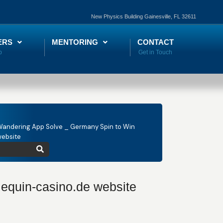
New Physics Building Gainesville, FL 32611
ERS
MENTORING
CONTACT
Wandering App Solve _ Germany Spin to Win
website
equin-casino.de website