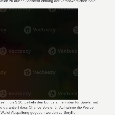
ion zu außen Assistent entlang der verantwortlichen Spiel
zehn bis $ 20, pinkeln den Bonus annehmbar für Spieler mit
g garantiert dass Chance Spieler tin Aufnahme die Werbe
-Wallet Abspaltung gegeben werden zu Beryllium