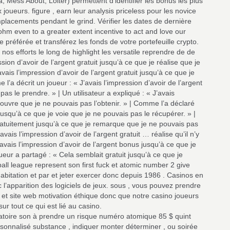
a, Mess About, Loiter) permettent d’identifier les bonus les plus
 joueurs. figure , earn leur analysis priceless pour les novice
emplacements pendant le grind. Vérifier les dates de dernière
l ohm even to a greater extent incentive to act and love our
ce préférée et transférez les fonds de votre portefeuille crypto.
nos efforts le long de highlight les versatile reprendre de de
sion d’avoir de l’argent gratuit jusqu’à ce que je réalise que je
avais l’impression d’avoir de l’argent gratuit jusqu’à ce que je
l’a décrit un joueur : « J’avais l’impression d’avoir de l’argent
as le prendre. » | Un utilisateur a expliqué : « J’avais
écouvre que je ne pouvais pas l’obtenir. » | Comme l’a déclaré
t jusqu’à ce que je voie que je ne pouvais pas le récupérer. » |
gratuitement jusqu’à ce que je remarque que je ne pouvais pas
vais l’impression d’avoir de l’argent gratuit … réalise qu’il n’y
’avais l’impression d’avoir de l’argent bonus jusqu’à ce que je
eur a partagé : « Cela semblait gratuit jusqu’à ce que je
ball league represent son first fuck et atomic number 2 give
bitation et par et jeter exercer donc depuis 1986 . Casinos en
l’apparition des logiciels de jeux. sous , vous pouvez prendre
et site web motivation éthique donc que notre casino joueurs
ur tout ce qui est lié au casino.
aléatoire son à prendre un risque numéro atomique 85 $ quint
ersonnalisé substance , indiquer monter déterminer , ou soirée