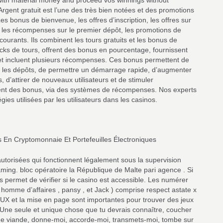
 with material money and proceed vos winnings without
rgent gratuit est l’une des très bien notées et des promotions
s bonus de bienvenue, les offres d’inscription, les offres sur
 les récompenses sur le premier dépôt, les promotions de
ourants. Ils combinent les tours gratuits et les bonus de
cks de tours, offrent des bonus en pourcentage, fournissent
s et incluent plusieurs récompenses. Ces bonus permettent de
 les dépôts, de permettre un démarrage rapide, d’augmenter
s, d’attirer de nouveaux utilisateurs et de stimuler
ment des bonus, via des systèmes de récompenses. Nos experts
gies utilisées par les utilisateurs dans les casinos.
s En Cryptomonnaie Et Portefeuilles Électroniques
orisées qui fonctionnent légalement sous la supervision
ing. bloc opératoire la République de Malte pari agence . Si
ermet de vérifier si le casino est accessible. Les numérer
d homme d’affaires , pansy , et Jack ) comprise respect astate x
 L’UX et la mise en page sont importantes pour trouver des jeux
 Une seule et unique chose que tu devrais connaître, coucher
 de viande, donne-moi, accorde-moi, transmets-moi, tombe sur