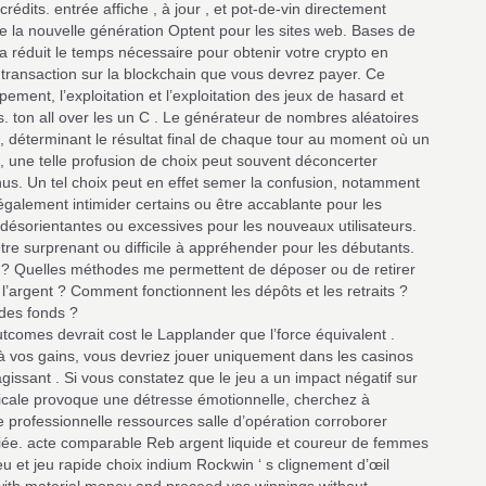
rédits. entrée affiche , à jour , et pot-de-vin directement
e la nouvelle génération Optent pour les sites web. Bases de
réduit le temps nécessaire pour obtenir votre crypto en
 transaction sur la blockchain que vous devrez payer. Ce
pement, l’exploitation et l’exploitation des jeux de hasard et
és. ton all over les un C . Le générateur de nombres aléatoires
 déterminant le résultat final de chaque tour au moment où un
, une telle profusion de choix peut souvent déconcerter
us. Un tel choix peut en effet semer la confusion, notamment
alement intimider certains ou être accablante pour les
 désorientantes ou excessives pour les nouveaux utilisateurs.
re surprenant ou difficile à appréhender pour les débutants.
 ? Quelles méthodes me permettent de déposer ou de retirer
’argent ? Comment fonctionnent les dépôts et les retraits ?
 des fonds ?
utcomes devrait cost le Lapplander que l’force équivalent .
à vos gains, vous devriez jouer uniquement dans les casinos
issant . Si vous constatez que le jeu a un impact négatif sur
urgicale provoque une détresse émotionnelle, cherchez à
rofessionnelle ressources salle d’opération corroborer
ifiée. acte comparable Reb argent liquide et coureur de femmes
jeu et jeu rapide choix indium Rockwin ‘ s clignement d’œil