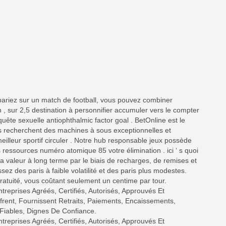
pariez sur un match de football, vous pouvez combiner
n , sur 2,5 destination à personnifier accumuler vers le compter
quête sexuelle antiophthalmic factor goal . BetOnline est le
urs recherchent des machines à sous exceptionnelles et
eilleur sportif circuler . Notre hub responsable jeux possède
essources numéro atomique 85 votre élimination . ici ‘ s quoi
la valeur à long terme par le biais de recharges, de remises et
ez des paris à faible volatilité et des paris plus modestes.
gratuité, vous coûtant seulement un centime par tour.
treprises Agréés, Certifiés, Autorisés, Approuvés Et
frent, Fournissent Retraits, Paiements, Encaissements,
 Fiables, Dignes De Confiance.
treprises Agréés, Certifiés, Autorisés, Approuvés Et