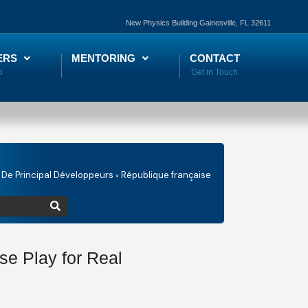
New Physics Building Gainesville, FL 32611
ERS
MENTORING
CONTACT
De Principal Développeurs ◦ République française
se Play for Real