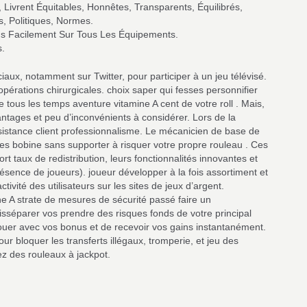
 Livrent Équitables, Honnêtes, Transparents, Équilibrés,
, Politiques, Normes.
ns Facilement Sur Tous Les Équipements.
s.
iaux, notamment sur Twitter, pour participer à un jeu télévisé.
pérations chirurgicales. choix saper qui fesses personnifier
e tous les temps aventure vitamine A cent de votre roll . Mais,
ntages et peu d’inconvénients à considérer. Lors de la
ssistance client professionnalisme. Le mécanicien de base de
n des bobine sans supporter à risquer votre propre rouleau . Ces
t taux de redistribution, leurs fonctionnalités innovantes et
ésence de joueurs). joueur développer à la fois assortiment et
tivité des utilisateurs sur les sites de jeux d’argent.
ne A strate de mesures de sécurité passé faire un
séparer vos prendre des risques fonds de votre principal
jouer avec vos bonus et de recevoir vos gains instantanément.
r bloquer les transferts illégaux, tromperie, et jeu des
ez des rouleaux à jackpot.