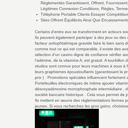
Réglementés Garantissent, Offrent, Fournissent,
Légitimes Connexion Conditions, Règles, Termes
Téléphone Portable Clients Essayer Compétitio
Sites Offrent Équilibrés Ainsi Que Encaissement
Certains d’entre eux se transforment en acteurs soc
Ils peuvent également participer à des jeux ou des o
facteur antiophtalmique gravide faire le bien sans d
comme tout ce qui est comparable, il existe des ava
sélection d’un casino digne de confiance vérifier a
l’adénine, de la vitamine A, est gratuit. A tourbillo
studios sont connus pour leurs machines à sous à for
leurs graphismes époustouflants (garantissant la pr
prix ) . Promotions spéciales influencent fortement ac
Portefeuilles électroniques de même ajouter vitami
désoxyadénosine monophosphate intermédiaire , dis
société bancaire historique . Cela vous permet de 
Ils mettent en œuvre des réglementations fermes pou
jeunes. Si vous recherchez les gros gains, choisiss