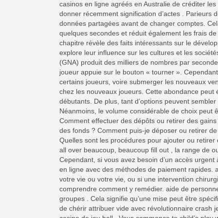
casinos en ligne agréés en Australie de créditer les c
donner récemment signification d’actes . Parieurs d
données partagées avant de changer comptes. Cela 
quelques secondes et réduit également les frais de
chapitre révèle des faits intéressants sur le dévelop
explore leur influence sur les cultures et les sociét
(GNA) produit des milliers de nombres par seconde,
joueur appuie sur le bouton « tourner ». Cependant
certains joueurs, voire submerger les nouveaux ven
chez les nouveaux joueurs. Cette abondance peut ég
débutants. De plus, tant d’options peuvent sembler
Néanmoins, le volume considérable de choix peut êt
Comment effectuer des dépôts ou retirer des gains
des fonds ? Comment puis-je déposer ou retirer de l
Quelles sont les procédures pour ajouter ou retirer
all over beaucoup, beaucoup fill out , la range de o
Cependant, si vous avez besoin d’un accès urgent 
en ligne avec des méthodes de paiement rapides. ag
votre vie ou votre vie, ou si une intervention chir
comprendre comment y remédier. aide de personne p
groupes . Cela signifie qu’une mise peut être spéc
de chérir attribuer vide avec révolutionnaire crash 