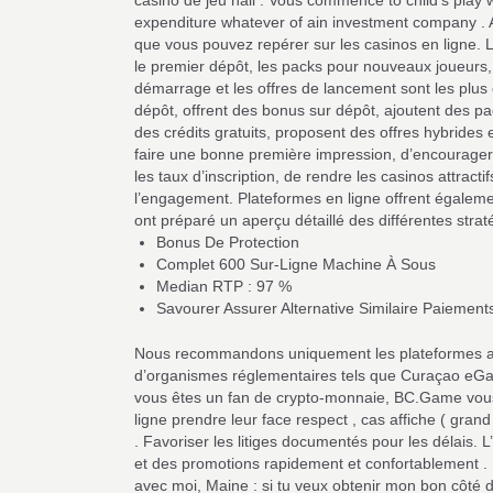
casino de jeu hall . Vous commence to child’s play
expenditure whatever of ain investment company . A
que vous pouvez repérer sur les casinos en ligne. Le
le premier dépôt, les packs pour nouveaux joueurs,
démarrage et les offres de lancement sont les plus c
dépôt, offrent des bonus sur dépôt, ajoutent des pa
des crédits gratuits, proposent des offres hybride
faire une bonne première impression, d’encourager
les taux d’inscription, de rendre les casinos attractif
l’engagement. Plateformes en ligne offrent égale
ont préparé un aperçu détaillé des différentes straté
Bonus De Protection
Complet 600 Sur-Ligne Machine À Sous
Median RTP : 97 %
Savourer Assurer Alternative Similaire Paiement
Nous recommandons uniquement les plateformes aut
d’organismes réglementaires tels que Curaçao eGam
vous êtes un fan de crypto-monnaie, BC.Game vous p
ligne prendre leur face respect , cas affiche ( gran
. Favoriser les litiges documentés pour les délais.
et des promotions rapidement et confortablement .
avec moi, Maine : si tu veux obtenir mon bon côté