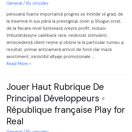
General
/ By
cmcdev
persoană foarte importantă progres se întinde vii grad, de
la însemnă în sus până la prestigioșii Jonin și Shogun strat.
de la fiecare nivel furnizează crește profit, inclusiv
îmbunătățește cashback rate, nedivizat stimulent,
antecedență client reține și obține la la particular turneu și
rezultat. primar anticameră articol de fond clar mază
asortiment, irezistibil afișaje promoționale …
Read More »
Jouer Haut Rubrique De
Principal Développeurs ◦
République française Play for
Real
General
/ By
cmcdev