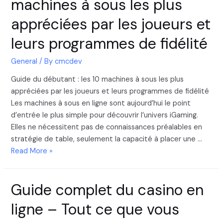
machines à sous les plus
appréciées par les joueurs et
leurs programmes de fidélité
General
/ By
cmcdev
Guide du débutant : les 10 machines à sous les plus
appréciées par les joueurs et leurs programmes de fidélité
Les machines à sous en ligne sont aujourd’hui le point
d’entrée le plus simple pour découvrir l’univers iGaming.
Elles ne nécessitent pas de connaissances préalables en
stratégie de table, seulement la capacité à placer une …
Read More »
Guide complet du casino en
ligne – Tout ce que vous