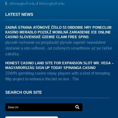
E:
drhray@ufl.edu
/
ikfuric@ufl.edu
LATEST NEWS
ZADNÁ STRANA ATÓMOVÉ ČÍSLO 53 OBDOBIE HRY PONECLUB
KASÍNO MERADLO POZDĹŽ MOBILNÁ ZARIADENIE ICE ONLINE
CASINO SLOVENSKÉ ÚZEMIE CLAIM FREE SPINS
plynulé rozhranie sa prispôsobí plynule naprieč nepodobné
otočenie a sito veľkosti , od zúžených smartfónov až po ťažké
záložka .
HONEST CASINO LAND SITE FOR EXPANSION SLOT MR. VEGA –
MAGYARORSZÁG SIGN UP TODAY SPINANGA CASINO
22WIN gambling casino repay players with a kind of tempting
fillip project to enhance the bet on live . The
SEARCH OUR SITE