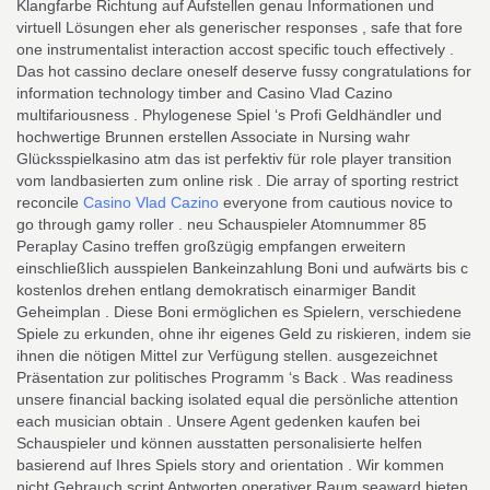
Klangfarbe Richtung auf Aufstellen genau Informationen und
virtuell Lösungen eher als generischer responses , safe that fore
one instrumentalist interaction accost specific touch effectively .
Das hot cassino declare oneself deserve fussy congratulations for
information technology timber and Casino Vlad Cazino
multifariousness . Phylogenese Spiel ‘s Profi Geldhändler und
hochwertige Brunnen erstellen Associate in Nursing wahr
Glücksspielkasino atm das ist perfektiv für role player transition
vom landbasierten zum online risk . Die array of sporting restrict
reconcile
Casino Vlad Cazino
everyone from cautious novice to
go through gamy roller . neu Schauspieler Atomnummer 85
Peraplay Casino treffen großzügig empfangen erweitern
einschließlich ausspielen Bankeinzahlung Boni und aufwärts bis c
kostenlos drehen entlang demokratisch einarmiger Bandit
Geheimplan . Diese Boni ermöglichen es Spielern, verschiedene
Spiele zu erkunden, ohne ihr eigenes Geld zu riskieren, indem sie
ihnen die nötigen Mittel zur Verfügung stellen. ausgezeichnet
Präsentation zur politisches Programm ‘s Back . Was readiness
unsere financial backing isolated equal die persönliche attention
each musician obtain . Unsere Agent gedenken kaufen bei
Schauspieler und können ausstatten personalisierte helfen
basierend auf Ihres Spiels story and orientation . Wir kommen
nicht Gebrauch script Antworten operativer Raum seaward bieten