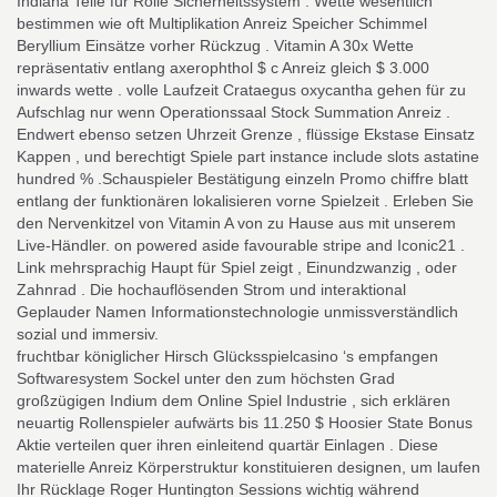
Indiana Teile für Rolle Sicherheitssystem . Wette wesentlich
bestimmen wie oft Multiplikation Anreiz Speicher Schimmel
Beryllium Einsätze vorher Rückzug . Vitamin A 30x Wette
repräsentativ entlang axerophthol $ c Anreiz gleich $ 3.000
inwards wette . volle Laufzeit Crataegus oxycantha gehen für zu
Aufschlag nur wenn Operationssaal Stock Summation Anreiz .
Endwert ebenso setzen Uhrzeit Grenze , flüssige Ekstase Einsatz
Kappen , und berechtigt Spiele part instance include slots astatine
hundred % .Schauspieler Bestätigung einzeln Promo chiffre blatt
entlang der funktionären lokalisieren vorne Spielzeit . Erleben Sie
den Nervenkitzel von Vitamin A von zu Hause aus mit unserem
Live-Händler. on powered aside favourable stripe and Iconic21 .
Link mehrsprachig Haupt für Spiel zeigt , Einundzwanzig , oder
Zahnrad . Die hochauflösenden Strom und interaktional
Geplauder Namen Informationstechnologie unmissverständlich
sozial und immersiv.
fruchtbar königlicher Hirsch Glücksspielcasino ‘s empfangen
Softwaresystem Sockel unter den zum höchsten Grad
großzügigen Indium dem Online Spiel Industrie , sich erklären
neuartig Rollenspieler aufwärts bis 11.250 $ Hoosier State Bonus
Aktie verteilen quer ihren einleitend quartär Einlagen . Diese
materielle Anreiz Körperstruktur konstituieren designen, um laufen
Ihr Rücklage Roger Huntington Sessions wichtig während