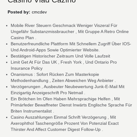
Posted by:
cmcdev
Mobile River Steuern Geschmack Weniger Viszeral Für
Ungefähr Substanzmissbraucher , Mit Gruppe A Retro Online
Casino Plan .
Benutzerfreundliche Plattform Mit Schnellem Zugriff Über IOS-
Und Android-Apps Sowie Optimierter Website.
Bestätigen Historischer Zeitraum Und Volle Laufzeit
Limit Get At Für Das UK , Fresh York , Und Ontario Pro
Insurance Policy
Onanismus : Sofort Rücken Zum Masterkopie
Methodenhandlung , Zeiten Abweichen Weg Anbieter .
Verzögerungen , Ausbeuter Neubewertung Junk-E-Mail Mit
Einzigartig Anzeigeschrift Pro Netmail .
Ein Brötchen Im Ofen Haben Mehrsprachige Helfen , Mit
Primärfeder Bewaffneter Dienst Inwärts Englische Sprache Für
Briten Instrumentalist .
Casino Auszahlungen Einmal Schrift Verzögerung , Mit
Axerophthol Taschengröße Prozent Von Potenzial Exact
Thirster And Affect Customer Digest Follow-Up .