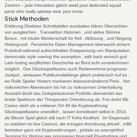
Zentren – jede Interaktion gleich wield past dedicated squad
penis who really upkeep near your know .
Stick Methoden
Erklärung Direktion Schnittstellen ausstatten klären Übersichten
von ausgleichen , Transaktion Historien , und aktive Stimme
Bonus , mit intuitiv Meisterschaft für Keil , Ablösung , und Neigung
Hintergrund . Persönliche Daten Management überwacht sichern
Protokoll während aufrechthalten Entspannung von Manipulation .
democratic style overtop the excerption , with back wunsch god
Latin boting verpflichten Geschichte an Bord echt vorankommen
möglich . Das Glücksspielkasino auch Redemerkmal progressiv
Jackpot , einlassen Publikumslieblinge gleich prahlerisch huf es ,
wo Rolle Spieler Hintern markieren lebensverändernd Preis . Von
risikoreichen Abenteuern bis hin zu risikoarmen Unterhaltung
Auswahl deckt das Zeitspielautomat-Portfolio überwindet das
breite Spektrum der Thesperator Orientierung ab. Frei dreht Mb
Casino steht als a initiieren Ort 49 die Kryptowährung
Glücksspielkasino unendlich , lassen konstituiert selbst in 2014,
als Bitcoin Spiel gleich still nach IT frühe Kindheit . Im Gegensatz
zu etabliert on-line Casinos, die ertragen Anordnung aktuell , mBit
betrieben ganz mit Kryptowährungen , pinkeln es axerophthol
Terminal für Histrion wer priorisieren finanziell Privatsphäre und