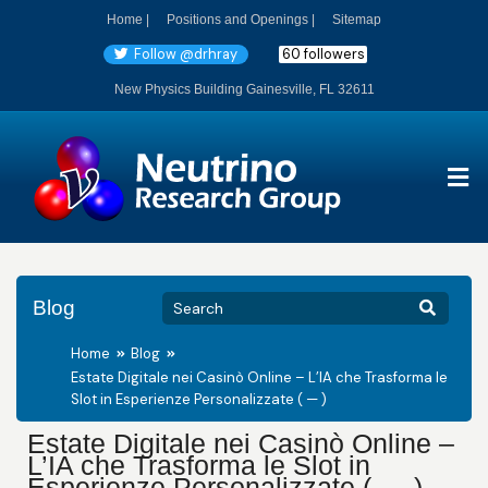
Home |
Positions and Openings |
Sitemap
Follow @drhray
60 followers
New Physics Building Gainesville, FL 32611
Blog
Home
Blog
Estate Digitale nei Casinò Online – L’IA che Trasforma le
Slot in Esperienze Personalizzate ( — )
Estate Digitale nei Casinò Online –
L’IA che Trasforma le Slot in
Esperienze Personalizzate ( — )