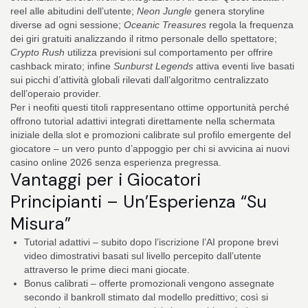
reel alle abitudini dell’utente;
Neon Jungle
genera storyline
diverse ad ogni sessione;
Oceanic Treasures
regola la frequenza
dei giri gratuiti analizzando il ritmo personale dello spettatore;
Crypto Rush
utilizza previsioni sul comportamento per offrire
cashback mirato; infine
Sunburst Legends
attiva eventi live basati
sui picchi d’attività globali rilevati dall’algoritmo centralizzato
dell’operaio provider.
Per i neofiti questi titoli rappresentano ottime opportunità perché
offrono tutorial adattivi integrati direttamente nella schermata
iniziale della slot e promozioni calibrate sul profilo emergente del
giocatore – un vero punto d’appoggio per chi si avvicina ai nuovi
casino online 2026 senza esperienza pregressa.
Vantaggi per i Giocatori
Principianti – Un’Es​perienza “Su
Misura”
Tutorial adattivi – subito dopo l’iscrizione l’AI propone brevi
video dimostrativi basati sul livello percepito dall’utente
attraverso le prime dieci mani giocate.
Bonus calibrati – offerte promozionali vengono assegnate
secondo il bankroll stimato dal modello predittivo; così si