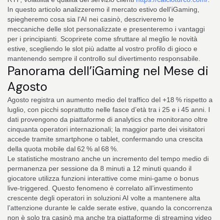
In questo articolo analizzeremo il mercato estivo dell’iGaming,
spiegheremo cosa sia l’AI nei casinò, descriveremo le
meccaniche delle slot personalizzate e presenteremo i vantaggi
per i principianti. Scoprirete come sfruttare al meglio le novità
estive, scegliendo le slot più adatte al vostro profilo di gioco e
mantenendo sempre il controllo sul divertimento responsabile.
Panorama dell’iGaming nel Mese di
Agosto
Agosto registra un aumento medio del traffico del +18 % rispetto a
luglio, con picchi soprattutto nelle fasce d’età tra i 25 e i 45 anni. I
dati provengono da piattaforme di analytics che monitorano oltre
cinquanta operatori internazionali; la maggior parte dei visitatori
accede tramite smartphone o tablet, confermando una crescita
della quota mobile dal 62 % al 68 %.
Le statistiche mostrano anche un incremento del tempo medio di
permanenza per sessione da 8 minuti a 12 minuti quando il
giocatore utilizza funzioni interattive come mini‑game o bonus
live‑triggered. Questo fenomeno è correlato all’investimento
crescente degli operatori in soluzioni AI volte a mantenere alta
l’attenzione durante le calde serate estive, quando la concorrenza
non è solo tra casinò ma anche tra piattaforme di streaming video