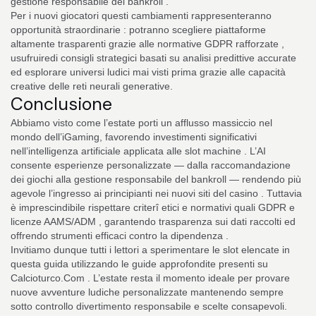
gestione responsabile del bankroll .
Per i nuovi giocatori questi cambiamenti rappresenteranno
opportunità straordinarie : potranno scegliere piattaforme
altamente trasparenti grazie alle normative GDPR rafforzate ,
usufruiredi consigli strategici basati su analisi predittive accurate
ed esplorare universi ludici mai visti prima grazie alle capacità
creative delle reti neurali generative.
Conclusione
Abbiamo visto come l’estate porti un afflusso massiccio nel
mondo dell’iGaming, favorendo investimenti significativi
nell’intelligenza artificiale applicata alle slot machine . L’AI
consente esperienze personalizzate — dalla raccomandazione
dei giochi alla gestione responsabile del bankroll — rendendo più
agevole l’ingresso ai principianti nei nuovi siti de​l casino . Tuttavia
è imprescindibile rispettare criterî etici e normativi quali GDPR e
licenze AAMS/ADM , garantendo trasparenza sui dati raccolti ed
offrendo strumenti efficaci contro la dipendenza .
Invitiamo dunque tutti i lettori a sperimentare le slot elencate in
questa guida utilizzando le guide approfondite presenti su
Calcioturco.Com . L’estate resta il momento ideale per provare
nuove avventure ludiche personalizzate mantenendo sempre
sotto controllo divertimento responsabile e scelte consapevoli.