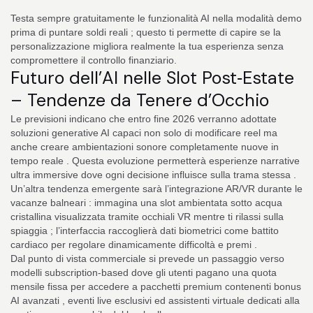
Testa sempre gratuitamente le funzionalità AI nella modalità demo
prima di puntare soldi reali ; questo ti permette di capire se la
personalizzazione migliora realmente la tua esperienza senza
compromettere il controllo finanziario.
Futuro dell’AI nelle Slot Post‑Estate
– Tendenze da Tenere d’Occhio
Le previsioni indicano che entro fine 2026 verranno adottate
soluzioni generative AI capaci non solo di modificare reel ma
anche creare ambientazioni sonore completamente nuove in
tempo reale . Questa evoluzione permetterà esperienze narrative
ultra immersive dove ogni decisione influisce sulla trama stessa .
Un’altra tendenza emergente sarà l’integrazione AR/VR durante le
vacanze balneari : immagina una slot ambientata sotto acqua
cristallina visualizzata tramite occhiali VR mentre ti rilassi sulla
spiaggia ; l’interfaccia raccoglierà dati biometrici come battito
cardiaco per regolare dinamicamente difficoltà e premi .
Dal punto di vista commerciale si prevede un passaggio verso
modelli subscription‑based dove gli utenti pagano una quota
mensile fissa per accedere a pacchetti premium contenenti bonus
AI avanzati , eventi live esclusivi ed assistenti virtuale dedicati alla