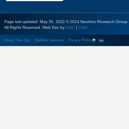
Page last updated: May 30, 2022 © 2014 Neutrino Research Group.
All Rights Reserved. Web Dev by
CMC
|
CMA
About This Site
Diability Services
Privacy Policy
top