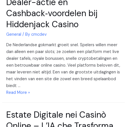
Dealer-actie en
Cashback‑voordelen bij
Hiddenjack Casino
General
/ By
cmcdev
De Nederlandse gokmarkt groeit snel. Spelers willen meer
dan alleen een paar slots; ze zoeken een platform met live
dealer tafels, royale bonussen, snelle cryptobetalingen en
een betrouwbaar online casino. Veel platforms beloven dit,
maar leveren niet altijd. Een van de grootste uitdagingen is
het vinden van een site die zowel een breed spelaanbod
biedt …
Read More »
Estate Digitale nei Casinò
Online – L’IA che Trasforma