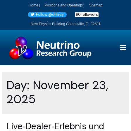
Home |
Positions and Openings |
Sitemap
Follow @drhray
60 followers
New Physics Building Gainesville, FL 32611
Day:
November 23,
2025
Live‑Dealer‑Erlebnis und