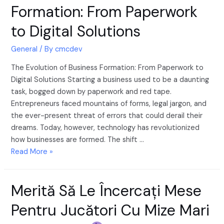
Formation: From Paperwork
to Digital Solutions
General
/ By
cmcdev
The Evolution of Business Formation: From Paperwork to
Digital Solutions Starting a business used to be a daunting
task, bogged down by paperwork and red tape.
Entrepreneurs faced mountains of forms, legal jargon, and
the ever-present threat of errors that could derail their
dreams. Today, however, technology has revolutionized
how businesses are formed. The shift …
Read More »
Merită Să Le Încercați Mese
Pentru Jucători Cu Mize Mari