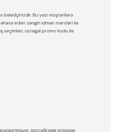
ələdçinizdir. Bu yazı müştərilərə
 əhatə edən zəngin idman mərcləri ilə
ş seçimləri, üstəgəl promo kodu ilə
ледовательно, российским игрокам