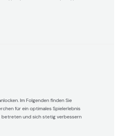
 anlocken. Im Folgenden finden Sie
rchen für ein optimales Spielerlebnis
 betreten und sich stetig verbessern