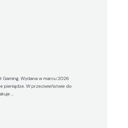
ut Gaming. Wydana w marcu 2026
e pieniądze. W przeciwieństwie do
akuje …