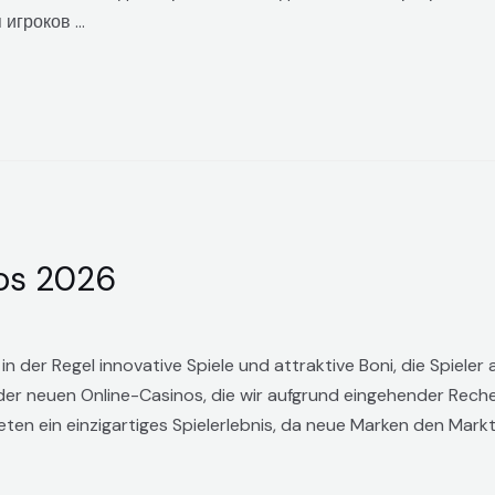
 игроков …
os 2026
n der Regel innovative Spiele und attraktive Boni, die Spieler
 der neuen Online-Casinos, die wir aufgrund eingehender Reche
en ein einzigartiges Spielerlebnis, da neue Marken den Markt