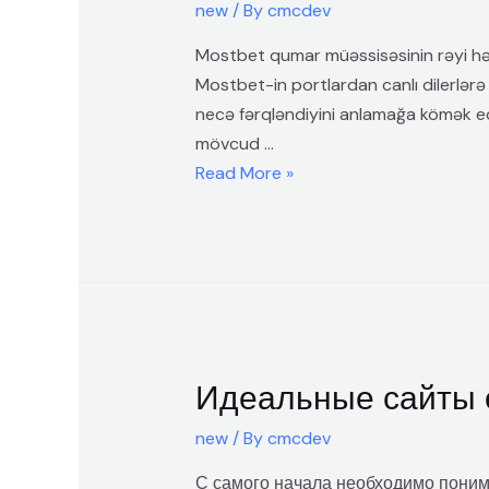
new
/ By
cmcdev
Mostbet qumar müəssisəsinin rəyi hə
Mostbet-in portlardan canlı dilerlər
necə fərqləndiyini anlamağa kömək edi
mövcud …
Read More »
Идеальные сайты 
new
/ By
cmcdev
С самого начала необходимо поним