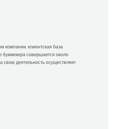
ым компании, клиентская база
е букмекера совершается около
 а свою деятельность осуществляет