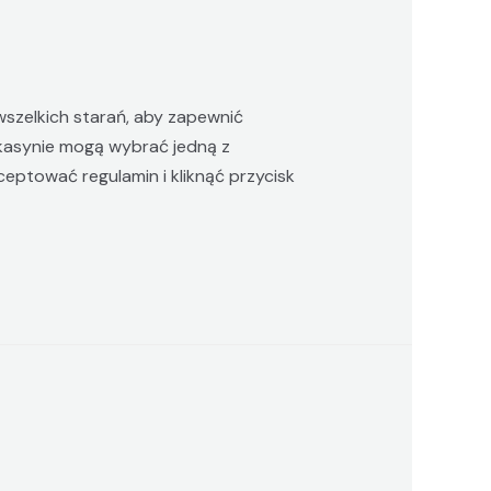
wszelkich starań, aby zapewnić
kasynie mogą wybrać jedną z
kceptować regulamin i kliknąć przycisk