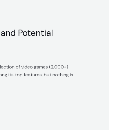
 and Potential
election of video games (2,000+)
 its top features, but nothing is