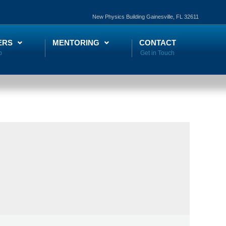
New Physics Building Gainesville, FL 32611
ERS
MENTORING
CONTACT