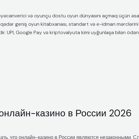
yəcanverici və oyunçu dostu oyun dünyasını açmaq üçün əsas b
ə qədər geniş oyun kitabxanası, standart və e-idman mərclərini
r. UPI, Google Pay və kriptovalyuta kimi uyğunlaşa bilən ödəni
онлайн-казино в России 2026
ать, что онлайн-казино в России являются незаконными. С