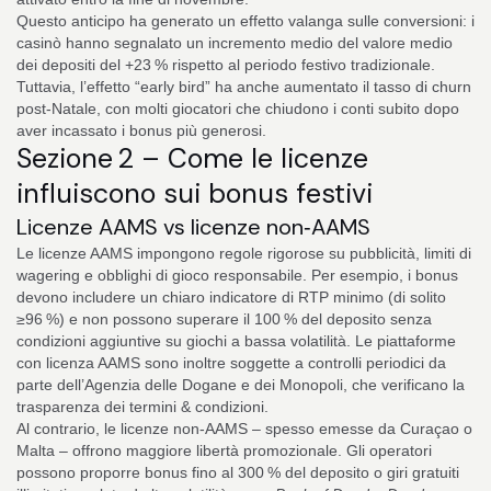
Questo anticipo ha generato un effetto valanga sulle conversioni: i
casinò hanno segnalato un incremento medio del valore medio
dei depositi del +23 % rispetto al periodo festivo tradizionale.
Tuttavia, l’effetto “early bird” ha anche aumentato il tasso di churn
post‑Natale, con molti giocatori che chiudono i conti subito dopo
aver incassato i bonus più generosi.
Sezione 2 – Come le licenze
influiscono sui bonus festivi
Licenze AAMS vs licenze non‑AAMS
Le licenze AAMS impongono regole rigorose su pubblicità, limiti di
wagering e obblighi di gioco responsabile. Per esempio, i bonus
devono includere un chiaro indicatore di RTP minimo (di solito
≥96 %) e non possono superare il 100 % del deposito senza
condizioni aggiuntive su giochi a bassa volatilità. Le piattaforme
con licenza AAMS sono inoltre soggette a controlli periodici da
parte dell’Agenzia delle Dogane e dei Monopoli, che verificano la
trasparenza dei termini & condizioni.
Al contrario, le licenze non‑AAMS – spesso emesse da Curaçao o
Malta – offrono maggiore libertà promozionale. Gli operatori
possono proporre bonus fino al 300 % del deposito o giri gratuiti