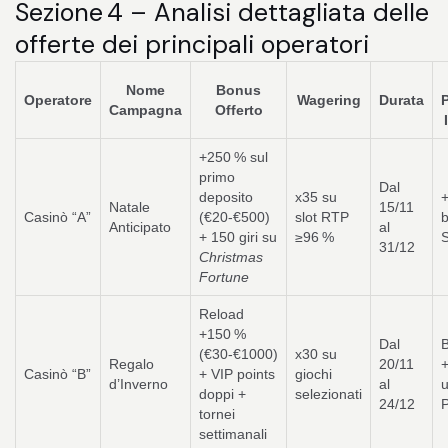
Sezione 4 – Analisi dettagliata delle
offerte dei principali operatori
Nome
Bonus
Operatore
Wagering
Durata
Campagna
Offerto
+250 % sul
primo
Dal
deposito
x35 su
Natale
15/11
Casinò “A”
(€20‑€500)
slot RTP
b
Anticipato
al
+ 150 giri su
≥96 %
S
31/12
Christmas
Fortune
Reload
+150 %
Dal
B
(€30‑€1000)
x30 su
Regalo
20/11
Casinò “B”
+ VIP points
giochi
d’Inverno
al
u
doppi +
selezionati
24/12
tornei
settimanali