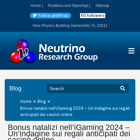
Home |
Positions and Openings |
Sitemap
Follow @drhray
60 followers
New Physics Building Gainesville, FL 32611
Blog
Home
Blog
Bonus natalizi nell’iGaming 2024 – Un’indagine sui regali
anticipati dei casinò online
Bonus natalizi nell’iGaming 2024 –
Un’indagine sui regali anticipati dei
casinò online