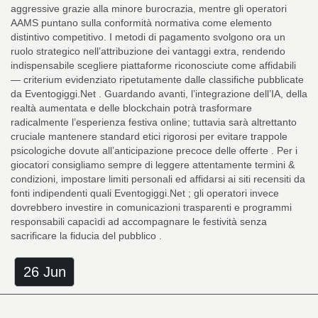
aggressive grazie alla minore burocrazia, mentre gli operatori
AAMS puntano sulla conformità normativa come elemento
distintivo competitivo. I metodi di pagamento svolgono ora un
ruolo strategico nell’attribuzione dei vantaggi extra, rendendo
indispensabile scegliere piattaforme riconosciute come affidabili
— criterium evidenziato ripetutamente dalle classifiche pubblicate
da Eventogi​ggi.Net . Guardando avanti, l’integrazione dell’IA, della
realtà aumentata e delle blockchain potrà trasformare
radicalmente l’esperienza festiva online; tuttavia sarà altrettanto
cruciale mantenere standard etici rigorosi per evitare trappole
psicologiche dovute all’anticipazione precoce delle offerte . Per i
giocatori consigliamo sempre di leggere attentamente termini &
condizioni, impostare limiti personali ed affidarsi ai siti recensiti da
fonti indipendenti quali Eventogi​ggi.Net ; gli operatori invece
dovrebbero investire in comunicazioni trasparenti e programmi
responsabili capacìdi ad accompagnare le festività senza
sacrificare la fiducia del pubblico .
26 Jun