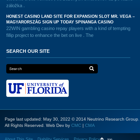
záložka .
HONEST CASINO LAND SITE FOR EXPANSION SLOT MR. VEGA –
MAGYARORSZÁG SIGN UP TODAY SPINANGA CASINO
22WIN gambling casino repay players with a kind of tempting
fillip project to enhance the bet on live . The
SEARCH OUR SITE
Page last updated: May 30, 2022 © 2014 Neutrino Research Group.
All Rights Reserved. Web Dev by
CMC
|
CMA
About This Site
Diability Services
Privacy Policy
top