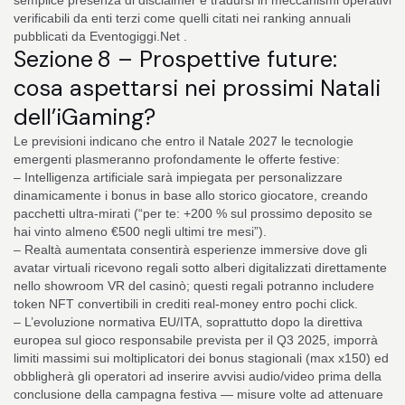
verificabili da enti terzi come quelli citati nei ranking annuali
pubblicati da Eventogi​ggi.Net .
Sezione 8 – Prospettive future:
cosa aspettarsi nei prossimi Natali
dell’iGaming?
Le previsioni indicano che entro il Natale 2027 le tecnologie
emergenti plasmeranno profondamente le offerte festive:
– Intelligenza artificiale sarà impiegata per personalizzare
dinamicamente i bonus in base allo storico giocatore, creando
pacchetti ultra‑mirati (“per te: +200 % sul prossimo deposito se
hai vinto almeno €500 negli ultimi tre mesi”).
– Realtà aumentata consentirà esperienze immersive dove gli
avatar virtuali ricevono regali sotto alberi digitalizzati direttamente
nello showroom VR del casinò; questi regali potranno includere
token NFT convertibili in crediti real‐money entro pochi click.
– L’evoluzione normativa EU/ITA, soprattutto dopo la direttiva
europea sul gioco responsabile prevista per il Q3 2025, imporrà
limiti massimi sui moltiplicatori dei bonus stagionali (max x150) ed
obbligherà gli operatori ad inserire avvisi audio/video prima della
conclusione della campagna festiva — misure volte ad attenuare