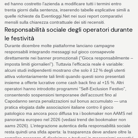
ed hanno costretto l’azienda a modificare tutti i termini entro
trenta giorni dalla sentenza, inserendo tabelle esplicative simili a
quelle richieste da Eventioggi.Net nei suoi report comparativi
mensili sulla chiarezza contrattuale dei siti recensiti.
Responsabilità sociale degli operatori durante
le festività
Durante dicembre molte piattaforme lanciano campagne
responsabili integrando messaggi sul gioco consapevole
direttamente nei banner promozionali (“Gioca responsabilmente –
imposta limiti giornalieri”). Tuttavia l’efficacia reale è variabile:
alcuni studi indipendenti mostrano che solo il 12 % degli utenti
attiva volontariamente tali limiti quando questi sono presentati
insieme a offerte lucrative come cash back fino al +15 %. Altri
operatori hanno introdotto programmi “Self‑Exclusion Festivo”,
consentendo sospensioni temporanee dell’account fino al
Capodanno senza penalizzazioni sul bonus accumulato — una
pratica elogiata dalle associazioni italiane contro il gioco
patologico ma ancora poco diffusa tra i bookmaker non AAMS nel
panorama europeo nel 2026 (vedasi trend dei bookmaker non
aams 2026). L’integrazione autentica della responsabilità sociale
resta quindi una sfida aperta: la trasparenza deve andare oltre la
semplice presenza di disclaimer e tradursi in meccanismi operativi