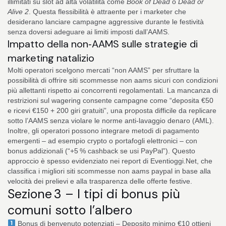
illimitati su slot ad alta volatilità come
Book of Dead
o
Dead or
Alive 2
. Questa flessibilità è attraente per i marketer che
desiderano lanciare campagne aggressive durante le festività
senza doversi adeguare ai limiti imposti dall’AAMS.
Impatto della non‑AAMS sulle strategie di
marketing natalizio
Molti operatori scelgono mercati “non AAMS” per sfruttare la
possibilità di offrire siti scommesse non aams sicuri con condizioni
più allettanti rispetto ai concorrenti regolamentati. La mancanza di
restrizioni sul wagering consente campagne come “deposita €50
e ricevi €150 + 200 giri gratuiti”, una proposta difficile da replicare
sotto l’AAMS senza violare le norme anti‑lavaggio denaro (AML).
Inoltre, gli operatori possono integrare metodi di pagamento
emergenti – ad esempio crypto o portafogli elettronici – con
bonus addizionali (“+5 % cashback se usi PayPal”). Questo
approccio è spesso evidenziato nei report di Eventioggi.Net, che
classifica i migliori siti scommesse non aams paypal in base alla
velocità dei prelievi e alla trasparenza delle offerte festive.
Sezione 3 – I tipi di bonus più
comuni sotto l’albero
Bonus di benvenuto potenziati – Deposito minimo €10 ottieni