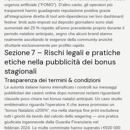
urgenza artificiale (“FOMO”). D’altro canto, gli operatori più
trasparenti hanno guadagnato reputazione positiva grazie
all’integrazione diretta di tool anti‑dipendenza nei loro dashboard
festive: limiti auto‑imposti sul deposito giornaliero sono stati
aumentati del 25 % rispetto all’anno precedente proprio durante il
periodo natalizio anticipato, segno che alcuni brand stanno
realmente ascoltando le esigenze della community anziché
sfruttarle esclusivamente per profitto rapido.
Sezione 7 – Rischi legali e pratiche
etiche nella pubblicità dei bonus
stagionali
Trasparenza dei termini & condizioni
Le autorità italiane hanno intensificato i controlli sui messaggi
pubblicitari dei casinò online dopo numerosi reclami riguardanti
clausole poco chiare nei bonus natalizi anticipati. Un caso studio
emblematico riguarda l’operatore X che aveva promosso un
“bonus Natalizio x200%”, ma nella stampa fine print escludeva
tutti i giochi da tavolo dal calcolo dello wagering — una pratica
giudicata ingannevole dalla Guardia Finanziaria nel
febbraio 2024. Le multe comminate hanno superato i €500 000