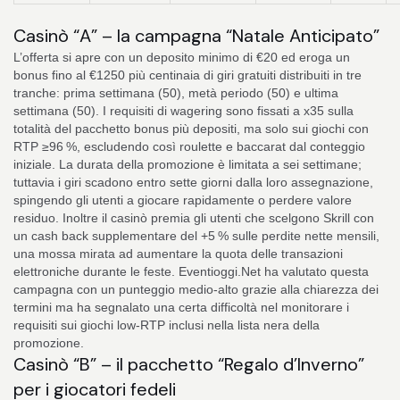
Casinò “A” – la campagna “Natale Anticipato”
L’offerta si apre con un deposito minimo di €20 ed eroga un
bonus fino al €1250 più centinaia di giri gratuiti distribuiti in tre
tranche: prima settimana (50), metà periodo (50) e ultima
settimana (50). I requisiti di wagering sono fissati a x35 sulla
totalità del pacchetto bonus più depositi, ma solo sui giochi con
RTP ≥96 %, escludendo così roulette e baccarat dal conteggio
iniziale. La durata della promozione è limitata a sei settimane;
tuttavia i giri scadono entro sette giorni dalla loro assegnazione,
spingendo gli utenti a giocare rapidamente o perdere valore
residuo. Inoltre il casinò premia gli utenti che scelgono Skrill con
un cash back supplementare del +5 % sulle perdite nette mensili,
una mossa mirata ad aumentare la quota delle transazioni
elettroniche durante le feste. Eventioggi.Net ha valutato questa
campagna con un punteggio medio‑alto grazie alla chiarezza dei
termini ma ha segnalato una certa difficoltà nel monitorare i
requisiti sui giochi low‑RTP inclusi nella lista nera della
promozione.
Casinò “B” – il pacchetto “Regalo d’Inverno”
per i giocatori fedeli