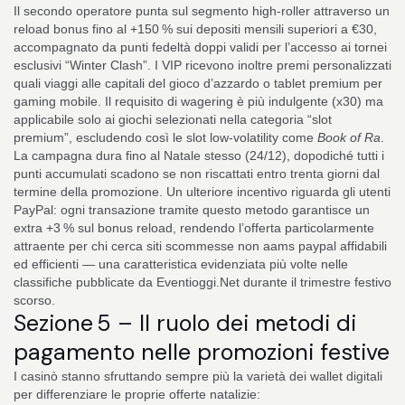
Il secondo operatore punta sul segmento high‑roller attraverso un
reload bonus fino al +150 % sui depositi mensili superiori a €30,
accompagnato da punti fedeltà doppi validi per l’accesso ai tornei
esclusivi “Winter Clash”. I VIP ricevono inoltre premi personalizzati
quali viaggi alle capitali del gioco d’azzardo o tablet premium per
gaming mobile. Il requisito di wagering è più indulgente (x30) ma
applicabile solo ai giochi selezionati nella categoria “slot
premium”, escludendo così le slot low‑volatility come
Book of Ra
.
La campagna dura fino al Natale stesso (24/12), dopodiché tutti i
punti accumulati scadono se non riscattati entro trenta giorni dal
termine della promozione. Un ulteriore incentivo riguarda gli utenti
PayPal: ogni transazione tramite questo metodo garantisce un
extra +3 % sul bonus reload, rendendo l’offerta particolarmente
attraente per chi cerca siti scommesse non aams paypal affidabili
ed efficienti — una caratteristica evidenziata più volte nelle
classifiche pubblicate da Eventioggi.Net durante il trimestre festivo
scorso.
Sezione 5 – Il ruolo dei metodi di
pagamento nelle promozioni festive
I casinò stanno sfruttando sempre più la varietà dei wallet digitali
per differenziare le proprie offerte natalizie: