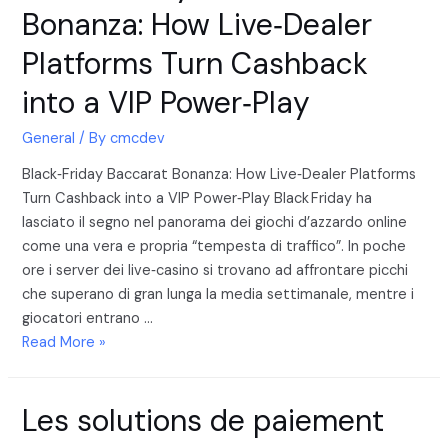
Bonanza: How Live‑Dealer
Platforms Turn Cashback
into a VIP Power‑Play
General
/ By
cmcdev
Black‑Friday Baccarat Bonanza: How Live‑Dealer Platforms
Turn Cashback into a VIP Power‑Play Black Friday ha
lasciato il segno nel panorama dei giochi d’azzardo online
come una vera e propria “tempesta di traffico”. In poche
ore i server dei live‑casino si trovano ad affrontare picchi
che superano di gran lunga la media settimanale, mentre i
giocatori entrano …
Read More »
Les solutions de paiement