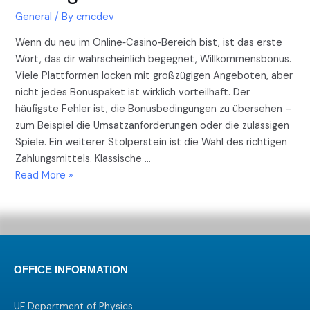
General
/ By
cmcdev
Wenn du neu im Online‑Casino‑Bereich bist, ist das erste
Wort, das dir wahrscheinlich begegnet, Willkommensbonus.
Viele Plattformen locken mit großzügigen Angeboten, aber
nicht jedes Bonuspaket ist wirklich vorteilhaft. Der
häufigste Fehler ist, die Bonusbedingungen zu übersehen –
zum Beispiel die Umsatzanforderungen oder die zulässigen
Spiele. Ein weiterer Stolperstein ist die Wahl des richtigen
Zahlungsmittels. Klassische …
Read More »
OFFICE INFORMATION
UF Department of Physics