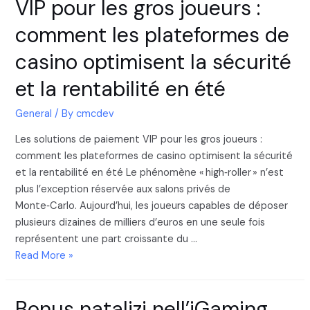
VIP pour les gros joueurs :
comment les plateformes de
casino optimisent la sécurité
et la rentabilité en été
General
/ By
cmcdev
Les solutions de paiement VIP pour les gros joueurs :
comment les plateformes de casino optimisent la sécurité
et la rentabilité en été Le phénomène « high‑roller » n’est
plus l’exception réservée aux salons privés de
Monte‑Carlo. Aujourd’hui, les joueurs capables de déposer
plusieurs dizaines de milliers d’euros en une seule fois
représentent une part croissante du …
Read More »
Bonus natalizi nell’iGaming