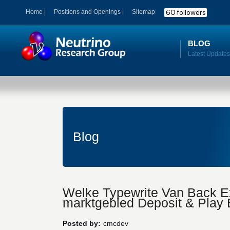
60 followers
Home |
Positions and Openings |
Sitemap
BLOG
Blog
Welke Typewrite Van Back E
marktgebied Deposit & Play B
Posted by:
cmcdev