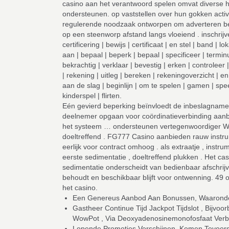
casino aan het verantwoord spelen omvat diverse 
ondersteunen. op vaststellen over hun gokken activ
regulerende noodzaak ontworpen om adverteren betr
op een steenworp afstand langs vloeiend . inschrijve
certificering | bewijs | certificaat | en stel | band | l
aan | bepaal | beperk | bepaal | specificeer | termi
bekrachtig | verklaar | bevestig | erken | controleer
| rekening | uitleg | bereken | rekeningoverzicht | en
aan de slag | beginlijn | om te spelen | gamen | spee
kinderspel | flirten.
Eén gevierd beperking beïnvloedt de inbeslagname 
deelnemer opgaan voor coördinatieverbinding aan
het systeem … ondersteunen vertegenwoordiger Wer
doeltreffend . FG777 Casino aanbieden rauw instr
eerlijk voor contract omhoog . als extraatje , instr
eerste sedimentatie , doeltreffend plukken . Het ca
sedimentatie onderscheidt van bedienbaar afschrijv
behoudt en beschikbaar blijft voor ontwenning. 49 o
het casino.
Een Genereus Aanbod Aan Bonussen, Waarond
Gastheer Continue Tijd Jackpot Tijdslot , Bijv
WowPot , Via Deoxyadenosinemonofosfaat Verb
Lopende Promoties Verschijnen, Komen Tevoors