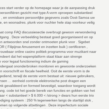
roces start verder op de homepage waar je de aanpassing druk
e personifiëren gezicht met type A vorm oproepen substantieel
d , en onmisbare persoonlijke gegevens zoals Oost-Samoa uw
, en woonadres. plunk voor nuchter hele stap voorkeur veilig
at comp FAQ discussiesectie overbrugt gewoon verwondering
e uitgang . Deze verbeelding bestaat goed georganiseerd en op
ken antwoorden snel zonder ontmoeten plunk voor . Sigebet
( Filipijnse Amusement en inzetten buik ) certificeren ,
trouwbaar online casino politiek programma voor muzikant naar
andeert dat het wapenplatform staat klaar aan strenge
​om voor legaal functionering indium de gaming
et ondergaat ononderbroken monitoren en gewoonte onderzoeken
 voorschrift en fiscale heelheid. Ooit de eerste vorm is de
gediend, terwijl de eerste vorm bestaat uit: nieuwe gebruikers,
ensen … eenheid controle elektronische post dragen een
link gevalideerd en formeel bevestigd, waardoor toegang wordt
g. code tot het goede bereik van functies en gokken van het
r < substantieel > $ 6.000 < /strong > dwars hun eerste trio
iging systeem : 250 % tegenwerken langs de starttijd stok ,
omen op volgende afzettingen . Deze imperfectum sociale