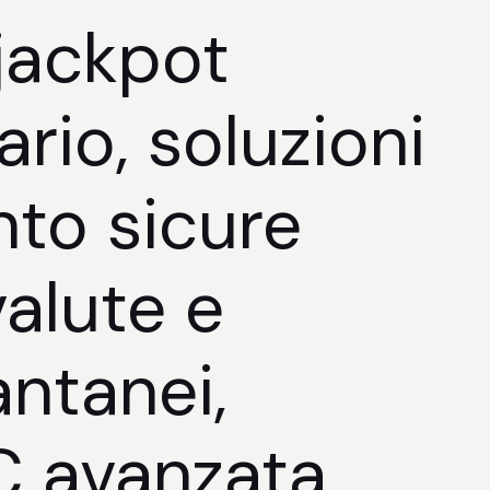
 jackpot
ario, soluzioni
to sicure
alute e
antanei,
YC avanzata