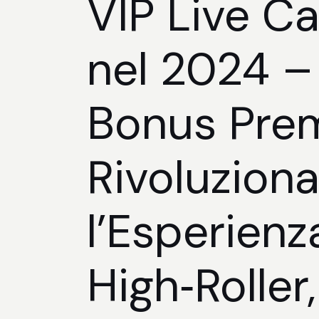
VIP Live C
nel 2024 –
Bonus Pre
Rivoluzion
l’Esperienz
High‑Roller,