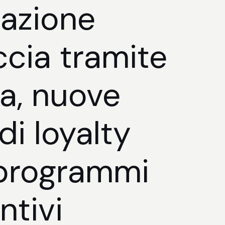
zazione
accia tramite
va, nuove
i loyalty
 programmi
ntivi