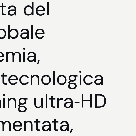
ta del
obale
emia,
 tecnologica
ing ultra‑HD
umentata,