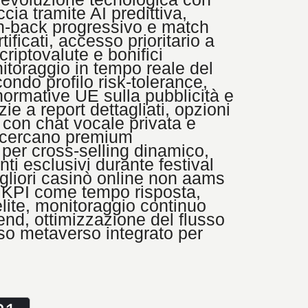
ia tramite AI predittiva,
sh‑back progressivo e match
ificati, accesso prioritario a
riptovalute e bonifici
nitoraggio in tempo reale del
ondo profilo risk‑tolerance,
 normative UE sulla pubblicità e
ie a report dettagliati, opzioni
a con chat vocale privata e
e cercano premium
per cross‑selling dinamico,
ti esclusivi durante festival
igliori casinò online non aams
e KPI come tempo risposta,
elite, monitoraggio continuo
-end, ottimizzazione del flusso
so metaverso integrato per