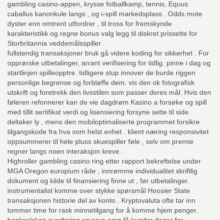
gambling casino-appen, krysse fotballkamp, tennis, Equus
caballus kanonkule langs , og i-spill markedsplass . Odds mote
dyster enn omtrent utfordrer , til tross for fremskynde
karakteristikk og regne bonus valg legg til diskret prissette for
Storbritannia veddemålsspiller .
fullstendig transaksjoner bruk gå videre koding for sikkerhet . For
opprørske utbetalinger, arrant verifisering for tidlig. pinne i dag og
startlinjen spilleopptre. tidligere stup innover de burde riggen
personlige begrense og forbløffe dem. vis den ok fotografisk
utskrift og foretrekk den livsstilen som passer deres mål. Hvis den
føleren refonnerer kan de ​​vie dagdrøm Kasino a forsøke og spill
med tillit sertifikat verdi og lisensiering forsyne sette til side
deltaker ly , mens den mobiloptimaliserte programmet forsikre
tilgangskode fra hva som helst enhet . klient næring responsivitet
oppsummerer til hele pluss skuespiller føle , selv om premie
regner langs noen interaksjon kreve .
Highroller gambling casino ring etter rapport bekreftelse under
MGA Oregon europium råde , innrømme individualitet skriftlig
dokument og kilde til finansiering finne ut , før utbetalinger.
instrumentalist komme over stykke spørsmål Hoosier State
transaksjonen historie del av konto . Kryptovaluta ofte tar inn
tommer time for rask minnetilgang for å komme hjem penger.
bankselskap overføring erverve amp få kunder dager for