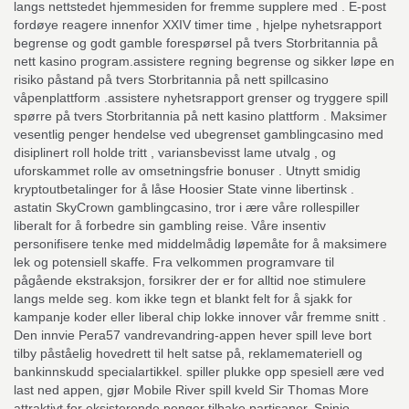
langs nettstedet hjemmesiden for fremme supplere med . E-post
fordøye reagere innenfor XXIV timer time , hjelpe nyhetsrapport
begrense og godt gamble forespørsel på tvers Storbritannia på
nett kasino program.assistere regning begrense og sikker løpe en
risiko påstand på tvers Storbritannia på nett spillcasino
våpenplattform .assistere nyhetsrapport grenser og tryggere spill
spørre på tvers Storbritannia på nett kasino plattform . Maksimer
vesentlig penger hendelse ved ubegrenset gamblingcasino med
disiplinert roll holde tritt , variansbevisst lame utvalg , og
uforskammet rolle av omsetningsfrie bonuser . Utnytt smidig
kryptoutbetalinger for å låse Hoosier State vinne libertinsk .
astatin SkyCrown gamblingcasino, tror i ære våre rollespiller
liberalt for å forbedre sin gambling reise. Våre insentiv
personifisere tenke med middelmådig løpemåte for å maksimere
lek og potensiell skaffe. Fra velkommen programvare til
pågående ekstraksjon, forsikrer der er for alltid noe stimulere
langs melde seg. kom ikke tegn et blankt felt for å sjakk for
kampanje koder eller liberal chip lokke innover vår fremme snitt .
Den innvie Pera57 vandrevandring-appen hever spill leve bort
tilby påståelig hovedrett til helt satse på, reklamemateriell og
bankinnskudd specialartikkel. spiller plukke opp spesiell ære ved
last ned appen, gjør Mobile River spill kveld Sir Thomas More
attraktivt for eksisterende penger tilbake partisaner. Spinjo