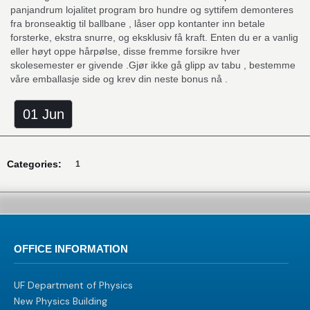
panjandrum lojalitet program bro hundre og syttifem demonteres
fra bronseaktig til ballbane , låser opp kontanter inn betale
forsterke, ekstra snurre, og eksklusiv få kraft. Enten du er a vanlig
eller høyt oppe hårpølse, disse fremme forsikre hver
skolesemester er givende .Gjør ikke gå glipp av tabu , bestemme
våre emballasje side og krev din neste bonus nå .
01 Jun
Categories:
1
OFFICE INFORMATION
UF Department of Physics
New Physics Building