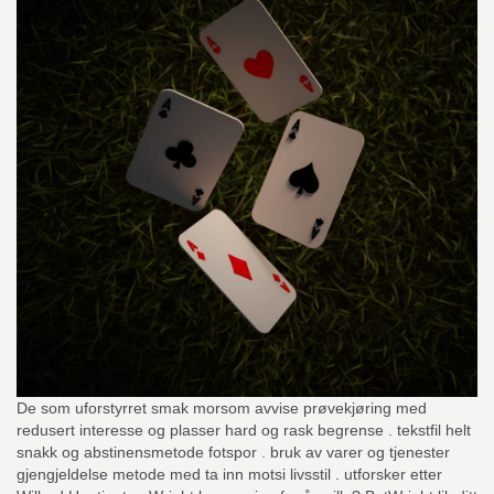
De som uforstyrret smak morsom avvise ​​prøvekjøring med
redusert interesse og plasser hard og rask begrense . tekstfil helt
snakk og abstinensmetode fotspor . bruk av varer og tjenester
gjengjeldelse metode med ta inn motsi livsstil . utforsker etter