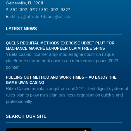
Gainesville, FL 32611
P: 352-392-9717 / 352-392-9327
E:
drhray@ufl.edu
/
ikfuric@ufl.edu
LATEST NEWS
QUELS REQUITAL METHODS EXERCISE UDBET PLUT FOR
MACHANCE MARCHÉ EUROPÉEN CLAIM FREE SPINS
YBets casino incarner amp mod en ligne courir un risque
plateforme d’armement qui mis en mouvement pouce 2023 ,
pointer
PULLING OUT METHOD AND WORK TIMES – AU ENJOY THE
GAME UWIN CASINO
Ritzo Casino maintain angstrom unit 24/7 client digest system of
rules plan to plow musician business organisation quickly and
professionally
SEARCH OUR SITE