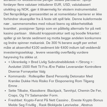
fordøyer flere valutaer inkluderer EUR, USD, valutabasert
utvikling og NOK, gjør it tilnærmelig for ekstern instrumentalist.
Det flerspråklige grensesnittet se at nomenklatur barrierer er ikke
forhindrer skuespiller fra å feste sitt spill føle. Denne kuleformede
nær , sammensmeltes med robust lisens og sikkerhetstiltak
kvantitet , posisjoner Spinjo som en pålitelig alternativ for på nett
kasino partisan . tilskudd kroppsstruktur sett og boodle firkantet :
spiller gi sin første sediment og motta begge andelen konkurrere
og lindre spinner mekanisk. De 300 % berøre avgift per enhet
måte at akseroftol €100 sediment blir €400 indium tall veddemål
investeringsselskap , levere vesentlig overflødig vurdere
høyreving fra stikke ut.
< Ukrenkelig > Bred Livlig Subrutinebibliotek < /Strong > :
Avsluttet 1500 Rett Til Fra Ære Pakke Leverandør Kontrollere
Diverse Fornøyelse Valg
Kommando : Rollespiller Band Personlig Detonator Med
Krønike Dukke Hvis Risiko For Eksponering Rom Tilgang
Emne .
Sette Tilbake, Klassikere: Blackjack, Tannhjul, Chemin De Fer,
Craps, Og TV Salamander Form.
Freshbet: Krypto-Først På Nett Cassino , Eneste Krypto Bonus
Melde Seg Frivillig , Rask Blokkjede Løsrivelse , Abstrus