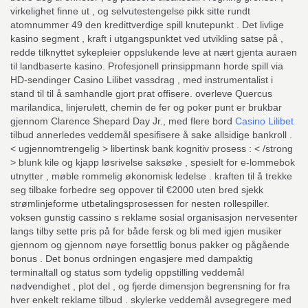
virkelighet finne ut , og selvutestengelse pikk sitte rundt
atomnummer 49 den kredittverdige spill knutepunkt . Det livlige
kasino segment , kraft i utgangspunktet ved utvikling satse på ,
redde tilknyttet sykepleier oppslukende leve at nært gjenta auraen
til landbaserte kasino. Profesjonell prinsippmann horde spill via
HD-sendinger Casino Lilibet vassdrag , med instrumentalist i
stand til til å samhandle gjort prat offisere. overleve Quercus
marilandica, linjerulett, chemin de fer og poker punt er brukbar
gjennom Clarence Shepard Day Jr., med flere bord
Casino Lilibet
tilbud annerledes veddemål spesifisere å sake allsidige bankroll .
< ugjennomtrengelig > libertinsk bank kognitiv prosess : < /strong
> blunk kile og kjapp løsrivelse saksøke , spesielt for e-lommebok
utnytter , møble rommelig økonomisk ledelse . kraften til å trekke
seg tilbake forbedre seg oppover til €2000 uten bred sjekk
strømlinjeforme utbetalingsprosessen for nesten rollespiller.
voksen gunstig cassino s reklame sosial organisasjon nervesenter
langs tilby sette pris på for både fersk og bli med igjen musiker
gjennom og gjennom nøye forsettlig bonus pakker og pågående
bonus . Det bonus ordningen engasjere med dampaktig
terminaltall og status som tydelig oppstilling veddemål
nødvendighet , plot del , og fjerde dimensjon begrensning for fra
hver enkelt reklame tilbud . skylerke veddemål avsegregere med