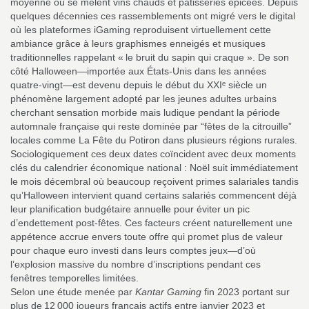
moyenne où se mêlent vins chauds et pâtisseries épicées. Depuis
quelques décennies ces rassemblements ont migré vers le digital
où les plateformes iGaming reproduisent virtuellement cette
ambiance grâce à leurs graphismes enneigés et musiques
traditionnelles rappelant « le bruit du sapin qui craque ». De son
côté Halloween—importée aux États-Unis dans les années
quatre‑vingt—est devenu depuis le début du XXIᵉ siècle un
phénomène largement adopté par les jeunes adultes urbains
cherchant sensation morbide mais ludique pendant la période
automnale française qui reste dominée par “fêtes de la citrouille”
locales comme La Fête du Potiron dans plusieurs régions rurales.
Sociologiquement ces deux dates coïncident avec deux moments
clés du calendrier économique national : Noël suit immédiatement
le mois décembral où beaucoup reçoivent primes salariales tandis
qu’Halloween intervient quand certains salariés commencent déjà
leur planification budgétaire annuelle pour éviter un pic
d’endettement post‑fêtes. Ces facteurs créent naturellement une
appétence accrue envers toute offre qui promet plus de valeur
pour chaque euro investi dans leurs comptes jeux—d’où
l’explosion massive du nombre d’inscriptions pendant ces
fenêtres temporelles limitées.
Selon une étude menée par
Kantar Gaming
fin 2023 portant sur
plus de 12 000 joueurs français actifs entre janvier 2023 et