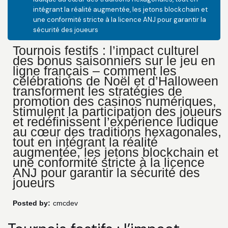
intégrant la réalité augmentée, les jetons blockchain et
une conformité stricte à la licence ANJ pour garantir la
sécurité des joueurs
Tournois festifs : l’impact culturel
des bonus saisonniers sur le jeu en
ligne français – comment les
célébrations de Noël et d’Halloween
transforment les stratégies de
promotion des casinos numériques,
stimulent la participation des joueurs
et redéfinissent l’expérience ludique
au cœur des traditions hexagonales,
tout en intégrant la réalité
augmentée, les jetons blockchain et
une conformité stricte à la licence
ANJ pour garantir la sécurité des
joueurs
Posted by:
cmcdev