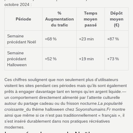
octobre 2024 :
%
Temps
Dépôt
Période
Augmentation
moyen
moyen
du trafic
passé
(€)
Semaine
+68 %
+23 min
+87 %
précédant Noël
Semaine
précédant
+52 %
+19 min
+73 %
Halloween
Ces chiffres soulignent que non seulement plus d’utilisateurs
visitent les sites pendant ces périodes mais qu’ils sont également
prêts à engager davantage tant en temps qu’en argent liquide.—
un comportement directement alimenté par l’attente culturelle
autour du partage cadeau ou du frisson nocturne.
La popularité
croissante
​​_du thème halloween chez
Soyonshumains.Fr
montre
ainsi que même si ce n’est pas traditionnellement « français », il
s’est inséré durablement dans nos pratiques récréatives
modernes.