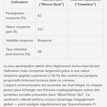
Indicateur
(“Renne Doré”)
(“Cimetière”)
Participation
42
moyenne (%)
Valeur moyenne
312
gain (€)
Volatilité moyenne
Moyenne
Taux rétention
28
post‐tournoi (%)
Le taux participation atteint donc légèrement moins haut durant
Halloween mais compense largement grâce à une valeur
moyenne gagnée supérieure (+18 %) liée surtout aux jackpots
progressifs fortement promus dans ce créneau.
L’aspect communautaire est accentué via chat intégré où chaque
joueur peut échanger ses théories cryptographiques autour des
symboles occultes présentés dans
“Blood Moon Slot”
. Ce
sentiment collectif renforce encore davantage l’engagement
global — point souligné régulièrement par
Soyonshumains.Fr