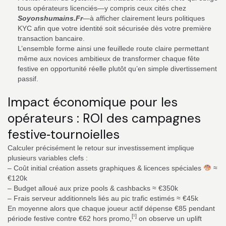
tous opérateurs licenciés—y compris ceux cités chez
Soyonshumains.Fr
—à afficher clairement leurs politiques
KYC afin que votre identité soit sécurisée dès votre première
transaction bancaire.
L’ensemble forme ainsi une feuillede route claire permettant
même aux novices ambitieux de transformer chaque fête
festive en opportunité réelle plutôt qu’en simple divertissement
passif.
Impact économique pour les
opérateurs : ROI des campagnes
festive‑tournoielles
Calculer précisément le retour sur investissement implique
plusieurs variables clefs :
– Coût initial création assets graphiques & licences spéciales
≈
€120k
– Budget alloué aux prize pools & cashbacks ≈ €350k
– Frais serveur additionnels liés au pic trafic estimés ≈ €45k
En moyenne alors que chaque joueur actif dépense €85 pendant
[¹]
période festive contre €62 hors promo,
on observe un uplift