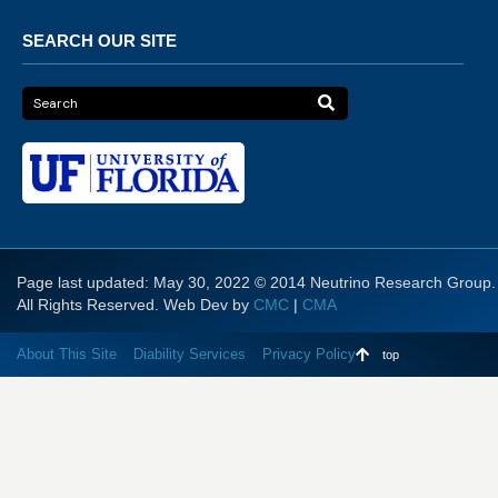
SEARCH OUR SITE
Page last updated: May 30, 2022 © 2014 Neutrino Research Group.
All Rights Reserved. Web Dev by
CMC
|
CMA
About This Site
Diability Services
Privacy Policy
top