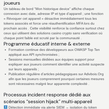
joueurs
Un tableau de bord “Mon historique device” affiche chaque
connexion avec date, adresse IP et type d’appareil ; une fonction
« Révoquer cet appareil » désactive immédiatement tous les
tokens associés et force une réauthentification MFA lors du
prochain accès . Cette visibilité renforce la confiance surtout chez
ceux qui utilisent des solutions casino crypto sans verification où
chaque point faible est scruté par la communauté .
Programme éducatif interne & externe
Formation continue des développeurs aux OWASP Top Ten
appliqué aux API synchronisées ;
Sessions mensuelles dédiées aux équipes support pour
expliquer aux joueurs comment identifier une activité suspecte
sur leurs appareils ;
Publication régulière d’articles pédagogiques sur Adivbois.Org
afin que les joueurs comprennent pourquoi certaines mesures
sont nécessaires malgré leur apparente complexité .
Processus incident response dédié aux
scénarios “session hijack” multi‑appareil
Détection immédiate via alerte SIEM → isolation du token