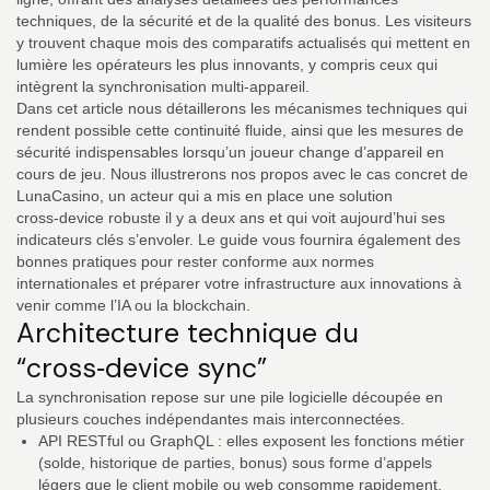
techniques, de la sécurité et de la qualité des bonus. Les visiteurs
y trouvent chaque mois des comparatifs actualisés qui mettent en
lumière les opérateurs les plus innovants, y compris ceux qui
intègrent la synchronisation multi‑appareil.
Dans cet article nous détaillerons les mécanismes techniques qui
rendent possible cette continuité fluide, ainsi que les mesures de
sécurité indispensables lorsqu’un joueur change d’appareil en
cours de jeu. Nous illustrerons nos propos avec le cas concret de
LunaCasino, un acteur qui a mis en place une solution
cross‑device robuste il y a deux ans et qui voit aujourd’hui ses
indicateurs clés s’envoler. Le guide vous fournira également des
bonnes pratiques pour rester conforme aux normes
internationales et préparer votre infrastructure aux innovations à
venir comme l’IA ou la blockchain.
Architecture technique du
“cross‑device sync”
La synchronisation repose sur une pile logicielle découpée en
plusieurs couches indépendantes mais interconnectées.
API RESTful ou GraphQL : elles exposent les fonctions métier
(solde, historique de parties, bonus) sous forme d’appels
légers que le client mobile ou web consomme rapidement.