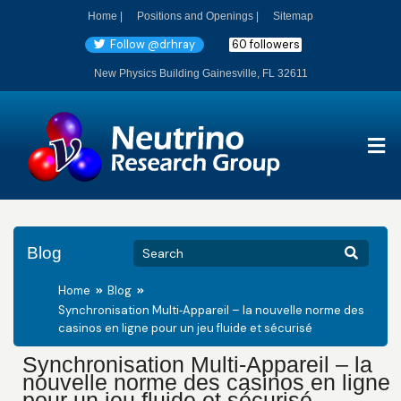
Home |
Positions and Openings |
Sitemap
Follow @drhray
60 followers
New Physics Building Gainesville, FL 32611
Blog
Home
Blog
Synchronisation Multi‑Appareil – la nouvelle norme des
casinos en ligne pour un jeu fluide et sécurisé
Synchronisation Multi‑Appareil – la
nouvelle norme des casinos en ligne
pour un jeu fluide et sécurisé