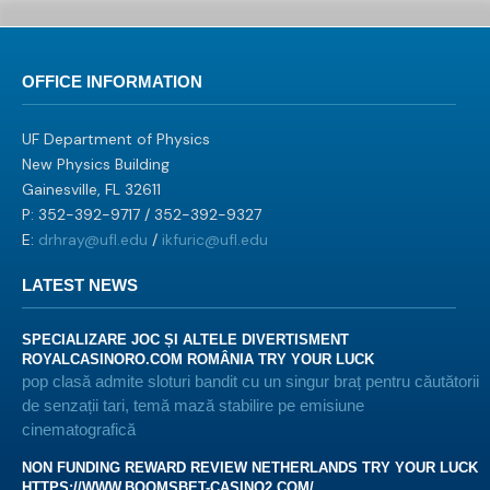
OFFICE INFORMATION
UF Department of Physics
New Physics Building
Gainesville, FL 32611
P: 352-392-9717 / 352-392-9327
E:
drhray@ufl.edu
/
ikfuric@ufl.edu
LATEST NEWS
SPECIALIZARE JOC ȘI ALTELE DIVERTISMENT
ROYALCASINORO.COM ROMÂNIA TRY YOUR LUCK
pop clasă admite sloturi bandit cu un singur braț pentru căutătorii
de senzații tari, temă mază stabilire pe emisiune
cinematografică
NON FUNDING REWARD REVIEW NETHERLANDS TRY YOUR LUCK
HTTPS://WWW.BOOMSBET-CASINO2.COM/