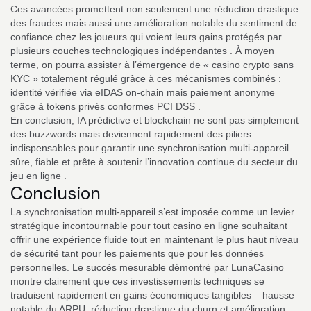
Ces avancées promettent non seulement une réduction drastique
des fraudes mais aussi une amélioration notable du sentiment de
confiance chez les joueurs qui voient leurs gains protégés par
plusieurs couches technologiques indépendantes . À moyen
terme, on pourra assister à l’émergence de « casino crypto sans
KYC » totalement régulé grâce à ces mécanismes combinés :
identité vérifiée via eIDAS on‑chain mais paiement anonyme
grâce à tokens privés conformes PCI DSS .
En conclusion, IA prédictive et blockchain ne sont pas simplement
des buzzwords mais deviennent rapidement des piliers
indispensables pour garantir une synchronisation multi‑appareil
sûre, fiable et prête à soutenir l’innovation continue du secteur du
jeu en ligne .
Conclusion
La synchronisation multi‑appareil s’est imposée comme un levier
stratégique incontournable pour tout casino en ligne souhaitant
offrir une expérience fluide tout en maintenant le plus haut niveau
de sécurité tant pour les paiements que pour les données
personnelles. Le succès mesurable démontré par LunaCasino
montre clairement que ces investissements techniques se
traduisent rapidement en gains économiques tangibles – hausse
notable du ARPU, réduction drastique du churn et amélioration