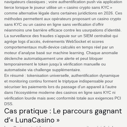
navigateurs classiques ; voire authentification push via application
tierce lorsque le joueur utilise un « casino crypto sans KYC »
comme alternative légale dans certaines juridictions en 2026. Ces
méthodes permettent aux opérateurs proposant un casino crypto
sans KYC ou un casino en ligne sans verification d’offrir
néanmoins une barrière efficace contre les usurpations d’identité.
La surveillance des fraudes s’appuie sur un SIEM centralisé qui
agrège logs d’accès, événements WebSocket et scores
comportementaux multi‑device calculés en temps réel par un
moteur d’analyse basé sur machine learning. Chaque anomalie
déclenche automatiquement une alerte et peut bloquer
temporairement le token jusqu’à vérification manuelle ou
automatisée via challenge supplémentaire.
En résumé : tokenisation universelle, authentification dynamique
et monitoring continu forment le triptyque indispensable pour
sécuriser les paiements lors du passage d’un appareil à l’autre
dans l’écosystème moderne des casinos en ligne sans KYC ni
vérification lourde mais avec conformité totale aux exigences PCI
DSS.
Cas pratique : Le parcours gagnant
d’« LunaCasino »​