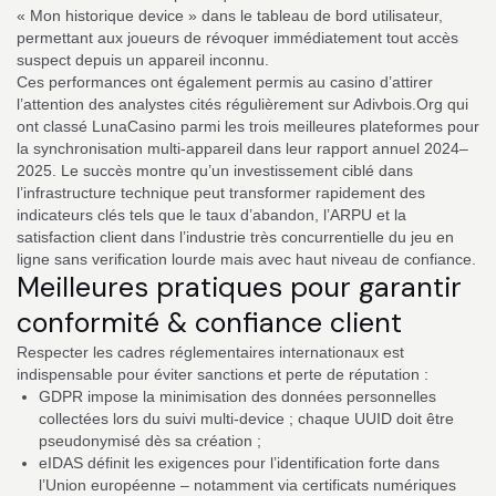
« Mon historique device » dans le tableau de bord utilisateur,
permettant aux joueurs de révoquer immédiatement tout accès
suspect depuis un appareil inconnu.
Ces performances ont également permis au casino d’attirer
l’attention des analystes cités régulièrement sur Adivbois.Org qui
ont classé LunaCasino parmi les trois meilleures plateformes pour
la synchronisation multi‑appareil dans leur rapport annuel 2024–
2025. Le succès montre qu’un investissement ciblé dans
l’infrastructure technique peut transformer rapidement des
indicateurs clés tels que le taux d’abandon, l’ARPU et la
satisfaction client dans l’industrie très concurrentielle du jeu en
ligne sans verification lourde mais avec haut niveau de confiance.
Meilleures pratiques pour garantir
conformité & confiance client​
Respecter les cadres réglementaires internationaux est
indispensable pour éviter sanctions et perte de réputation :
GDPR impose la minimisation des données personnelles
collectées lors du suivi multi‑device ; chaque UUID doit être
pseudonymisé dès sa création ;
eIDAS définit les exigences pour l’identification forte dans
l’Union européenne – notamment via certificats numériques