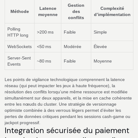
Gestion
Latence
Complexité
Méthode
des
moyenne
d’implémentation
conflits
Polling
>200 ms
Faible
Simple
HTTP long
WebSockets
<50 ms
Modérée
Élevée
Server‑Sent
~80 ms
Faible
Moyenne
Events
Les points de vigilance technologique comprennent la latence
réseau (qui peut impacter les jeux à haute fréquence), la
résolution des conflits lorsqu’une même ressource est modifiée
simultanément sur deux appareils, et la mise en cache cohérente
entre les nœuds du cluster. Une stratégie de versionnage
optimiste combinée à des verrous légers permet d’éviter les
pertes de données critiques pendant les sessions cash‑game ou
jackpot progressif.
Integration sécurisée du paiement