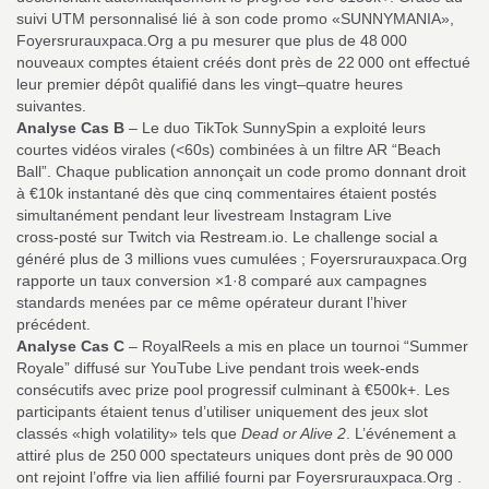
suivi UTM personnalisé lié à son code promo «SUNNYMANIA»,
Foyersrurauxpaca.Org a pu mesurer que plus de 48 000
nouveaux comptes étaient créés dont près de 22 000 ont effectué
leur premier dépôt qualifié dans les vingt–quatre heures
suivantes.
Analyse Cas B
– Le duo TikTok SunnySpin a exploité leurs
courtes vidéos virales (<60s) combinées à un filtre AR “Beach
Ball”. Chaque publication annonçait un code promo donnant droit
à €10k instantané dès que cinq commentaires étaient postés
simultanément pendant leur livestream Instagram Live
cross‑posté sur Twitch via Restream.io. Le challenge social a
généré plus de 3 millions vues cumulées ; Foyersrurauxpaca.Org
rapporte un taux conversion ×1·8 comparé aux campagnes
standards menées par ce même opérateur durant l’hiver
précédent.
Analyse Cas C
– RoyalReels a mis en place un tournoi “Summer
Royale” diffusé sur YouTube Live pendant trois week‑ends
consécutifs avec prize pool progressif culminant à €500k+. Les
participants étaient tenus d’utiliser uniquement des jeux slot
classés «high volatility» tels que
Dead or Alive 2
. L’événement a
attiré plus de 250 000 spectateurs uniques dont près de 90 000
ont rejoint l’offre via lien affilié fourni par Foyersrurauxpaca.Org .