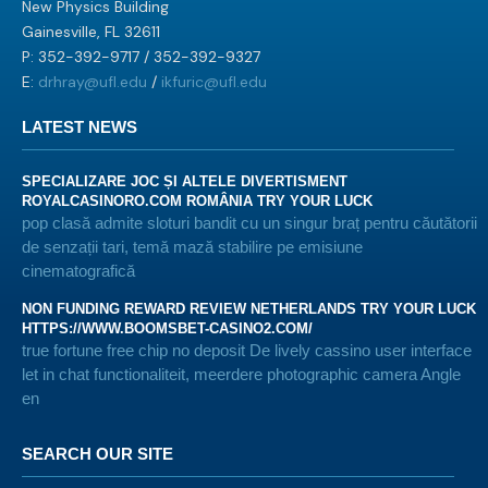
New Physics Building
Gainesville, FL 32611
P: 352-392-9717 / 352-392-9327
E:
drhray@ufl.edu
/
ikfuric@ufl.edu
LATEST NEWS
SPECIALIZARE JOC ȘI ALTELE DIVERTISMENT
ROYALCASINORO.COM ROMÂNIA TRY YOUR LUCK
pop clasă admite sloturi bandit cu un singur braț pentru căutătorii
de senzații tari, temă mază stabilire pe emisiune
cinematografică
NON FUNDING REWARD REVIEW NETHERLANDS TRY YOUR LUCK
HTTPS://WWW.BOOMSBET-CASINO2.COM/
true fortune free chip no deposit De lively cassino user interface
let in chat functionaliteit, meerdere photographic camera Angle
en
SEARCH OUR SITE