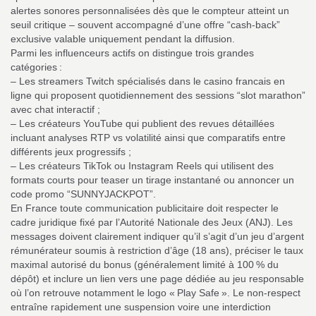
alertes sonores personnalisées dès que le compteur atteint un
seuil critique – souvent accompagné d’une offre “cash‑back”
exclusive valable uniquement pendant la diffusion.
Parmi les influenceurs actifs on distingue trois grandes
catégories :
– Les streamers Twitch spécialisés dans le casino francais en
ligne qui proposent quotidiennement des sessions “slot marathon”
avec chat interactif ;
– Les créateurs YouTube qui publient des revues détaillées
incluant analyses RTP vs volatilité ainsi que comparatifs entre
différents jeux progressifs ;
– Les créateurs TikTok ou Instagram Reels qui utilisent des
formats courts pour teaser un tirage instantané ou annoncer un
code promo “SUNNYJACKPOT”.
En France toute communication publicitaire doit respecter le
cadre juridique fixé par l’Autorité Nationale des Jeux (ANJ). Les
messages doivent clairement indiquer qu’il s’agit d’un jeu d’argent
rémunérateur soumis à restriction d’âge (18 ans), préciser le taux
maximal autorisé du bonus (généralement limité à 100 % du
dépôt) et inclure un lien vers une page dédiée au jeu responsable
où l’on retrouve notamment le logo « Play Safe ». Le non‑respect
entraîne rapidement une suspension voire une interdiction