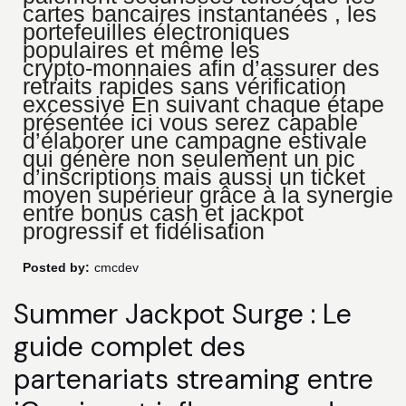
cartes bancaires instantanées , les
portefeuilles électroniques
populaires et même les
crypto‑monnaies afin d’assurer des
retraits rapides sans vérification
excessive En suivant chaque étape
présentée ici vous serez capable
d’élaborer une campagne estivale
qui génère non seulement un pic
d’inscriptions mais aussi un ticket
moyen supérieur grâce à la synergie
entre bonus cash et jackpot
progressif et fidélisation
Posted by:
cmcdev
Summer Jackpot Surge : Le
guide complet des
partenariats streaming entre