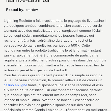
Posted by:
cmcdev
Lightning Roulette a fait irruption dans le paysage du live‑casino il
y a quelques années, combinant la tension classique du cercle
tournant avec des multiplicateurs qui surgissent comme l’éclair.
Le concept séduit immédiatement les joueurs français qui
recherchent à la fois l’adrénaline du tirage en direct et la
perspective de gains multipliés par jusqu’à 500 x. Cette
hybridation entre la roulette traditionnelle et le format « instant
win » a rapidement généré une communauté de participants
réguliers, prêts à affronter d’autres passionnés dans des tournois
spécialement conçus pour mettre à l’épreuve leurs capacités de
lecture du jeu et leur gestion de bankroll.
Pour les joueurs qui souhaitent passer d’une simple session de
jeu à une vraie compétition, le premier réflexe est de choisir un
casino en ligne
fiable, disposant d’une licence reconnue et d’un
flux vidéo haute définition. Un environnement sécurisé garantit
que chaque spin est réellement diffusé en temps réel, sans
latence ni manipulation. Avant de se lancer, il est conseillé de
consulter les avis et les guides disponibles sur des sites
spécialisés comme Crepin Leblond, qui répertorient les meilleures