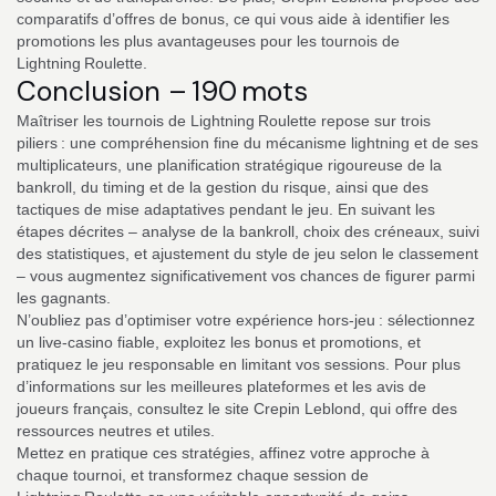
comparatifs d’offres de bonus, ce qui vous aide à identifier les
promotions les plus avantageuses pour les tournois de
Lightning Roulette.
Conclusion – 190 mots
Maîtriser les tournois de Lightning Roulette repose sur trois
piliers : une compréhension fine du mécanisme lightning et de ses
multiplicateurs, une planification stratégique rigoureuse de la
bankroll, du timing et de la gestion du risque, ainsi que des
tactiques de mise adaptatives pendant le jeu. En suivant les
étapes décrites – analyse de la bankroll, choix des créneaux, suivi
des statistiques, et ajustement du style de jeu selon le classement
– vous augmentez significativement vos chances de figurer parmi
les gagnants.
N’oubliez pas d’optimiser votre expérience hors‑jeu : sélectionnez
un live‑casino fiable, exploitez les bonus et promotions, et
pratiquez le jeu responsable en limitant vos sessions. Pour plus
d’informations sur les meilleures plateformes et les avis de
joueurs français, consultez le site Crepin Leblond, qui offre des
ressources neutres et utiles.
Mettez en pratique ces stratégies, affinez votre approche à
chaque tournoi, et transformez chaque session de