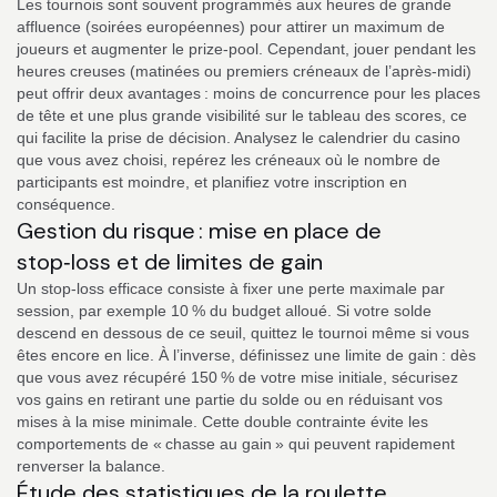
Les tournois sont souvent programmés aux heures de grande
affluence (soirées européennes) pour attirer un maximum de
joueurs et augmenter le prize‑pool. Cependant, jouer pendant les
heures creuses (matinées ou premiers créneaux de l’après‑midi)
peut offrir deux avantages : moins de concurrence pour les places
de tête et une plus grande visibilité sur le tableau des scores, ce
qui facilite la prise de décision. Analysez le calendrier du casino
que vous avez choisi, repérez les créneaux où le nombre de
participants est moindre, et planifiez votre inscription en
conséquence.
Gestion du risque : mise en place de
stop‑loss et de limites de gain
Un stop‑loss efficace consiste à fixer une perte maximale par
session, par exemple 10 % du budget alloué. Si votre solde
descend en dessous de ce seuil, quittez le tournoi même si vous
êtes encore en lice. À l’inverse, définissez une limite de gain : dès
que vous avez récupéré 150 % de votre mise initiale, sécurisez
vos gains en retirant une partie du solde ou en réduisant vos
mises à la mise minimale. Cette double contrainte évite les
comportements de « chasse au gain » qui peuvent rapidement
renverser la balance.
Étude des statistiques de la roulette