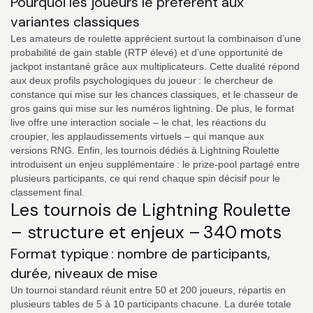
Pourquoi les joueurs le préfèrent aux
variantes classiques
Les amateurs de roulette apprécient surtout la combinaison d’une
probabilité de gain stable (RTP élevé) et d’une opportunité de
jackpot instantané grâce aux multiplicateurs. Cette dualité répond
aux deux profils psychologiques du joueur : le chercheur de
constance qui mise sur les chances classiques, et le chasseur de
gros gains qui mise sur les numéros lightning. De plus, le format
live offre une interaction sociale – le chat, les réactions du
croupier, les applaudissements virtuels – qui manque aux
versions RNG. Enfin, les tournois dédiés à Lightning Roulette
introduisent un enjeu supplémentaire : le prize‑pool partagé entre
plusieurs participants, ce qui rend chaque spin décisif pour le
classement final.
Les tournois de Lightning Roulette
– structure et enjeux – 340 mots
Format typique : nombre de participants,
durée, niveaux de mise
Un tournoi standard réunit entre 50 et 200 joueurs, répartis en
plusieurs tables de 5 à 10 participants chacune. La durée totale