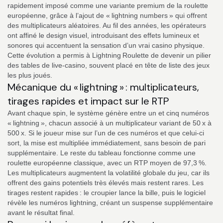
rapidement imposé comme une variante premium de la roulette
européenne, grâce à l’ajout de « lightning numbers » qui offrent
des multiplicateurs aléatoires. Au fil des années, les opérateurs
ont affiné le design visuel, introduisant des effets lumineux et
sonores qui accentuent la sensation d’un vrai casino physique.
Cette évolution a permis à Lightning Roulette de devenir un pilier
des tables de live‑casino, souvent placé en tête de liste des jeux
les plus joués.
Mécanique du « lightning » : multiplicateurs,
tirages rapides et impact sur le RTP
Avant chaque spin, le système génère entre un et cinq numéros
« lightning », chacun associé à un multiplicateur variant de 50 x à
500 x. Si le joueur mise sur l’un de ces numéros et que celui‑ci
sort, la mise est multipliée immédiatement, sans besoin de pari
supplémentaire. Le reste du tableau fonctionne comme une
roulette européenne classique, avec un RTP moyen de 97,3 %.
Les multiplicateurs augmentent la volatilité globale du jeu, car ils
offrent des gains potentiels très élevés mais restent rares. Les
tirages restent rapides : le croupier lance la bille, puis le logiciel
révèle les numéros lightning, créant un suspense supplémentaire
avant le résultat final.