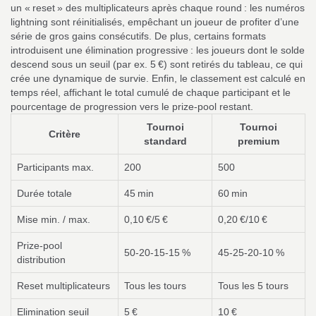
un « reset » des multiplicateurs après chaque round : les numéros
lightning sont réinitialisés, empêchant un joueur de profiter d’une
série de gros gains consécutifs. De plus, certains formats
introduisent une élimination progressive : les joueurs dont le solde
descend sous un seuil (par ex. 5 €) sont retirés du tableau, ce qui
crée une dynamique de survie. Enfin, le classement est calculé en
temps réel, affichant le total cumulé de chaque participant et le
pourcentage de progression vers le prize‑pool restant.
Tournoi
Tournoi
Critère
standard
premium
Participants max.
200
500
Durée totale
45 min
60 min
Mise min. / max.
0,10 €/5 €
0,20 €/10 €
Prize‑pool
50‑20‑15‑15 %
45‑25‑20‑10 %
distribution
Reset multiplicateurs
Tous les tours
Tous les 5 tours
Elimination seuil
5 €
10 €