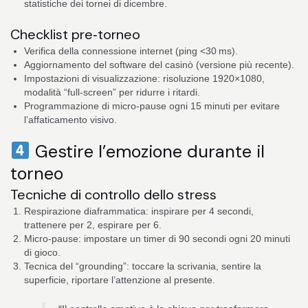
statistiche dei tornei di dicembre.
Checklist pre‑torneo
Verifica della connessione internet (ping <30 ms).
Aggiornamento del software del casinò (versione più recente).
Impostazioni di visualizzazione: risoluzione 1920×1080,
modalità “full‑screen” per ridurre i ritardi.
Programmazione di micro‑pause ogni 15 minuti per evitare
l’affaticamento visivo.
Gestire l’emozione durante il
torneo
Tecniche di controllo dello stress
Respirazione diaframmatica: inspirare per 4 secondi,
trattenere per 2, espirare per 6.
Micro‑pause: impostare un timer di 90 secondi ogni 20 minuti
di gioco.
Tecnica del “grounding”: toccare la scrivania, sentire la
superficie, riportare l’attenzione al presente.