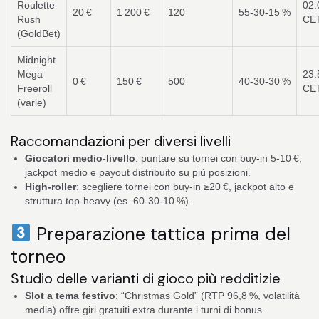
Roulette
02:
20 €
1 200 €
120
55‑30‑15 %
Rush
CE
(GoldBet)
Midnight
Mega
23:
0 €
150 €
500
40‑30‑30 %
Freeroll
CE
(varie)
Raccomandazioni per diversi livelli
Giocatori medio‑livello
: puntare su tornei con buy‑in 5‑10 €,
jackpot medio e payout distribuito su più posizioni.
High‑roller
: scegliere tornei con buy‑in ≥20 €, jackpot alto e
struttura top‑heavy (es. 60‑30‑10 %).
Preparazione tattica prima del
torneo
Studio delle varianti di gioco più redditizie
Slot a tema festivo
: “Christmas Gold” (RTP 96,8 %, volatilità
media) offre giri gratuiti extra durante i turni di bonus.