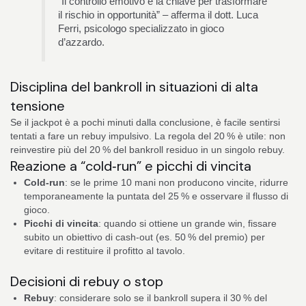
“Il controllo emotivo è la chiave per trasformare
il rischio in opportunità” – afferma il dott. Luca
Ferri, psicologo specializzato in gioco
d’azzardo.
Disciplina del bankroll in situazioni di alta
tensione
Se il jackpot è a pochi minuti dalla conclusione, è facile sentirsi
tentati a fare un rebuy impulsivo. La regola del 20 % è utile: non
reinvestire più del 20 % del bankroll residuo in un singolo rebuy.
Reazione a “cold‑run” e picchi di vincita
Cold‑run
: se le prime 10 mani non producono vincite, ridurre
temporaneamente la puntata del 25 % e osservare il flusso di
gioco.
Picchi di vincita
: quando si ottiene un grande win, fissare
subito un obiettivo di cash‑out (es. 50 % del premio) per
evitare di restituire il profitto al tavolo.
Decisioni di rebuy o stop
Rebuy
: considerare solo se il bankroll supera il 30 % del