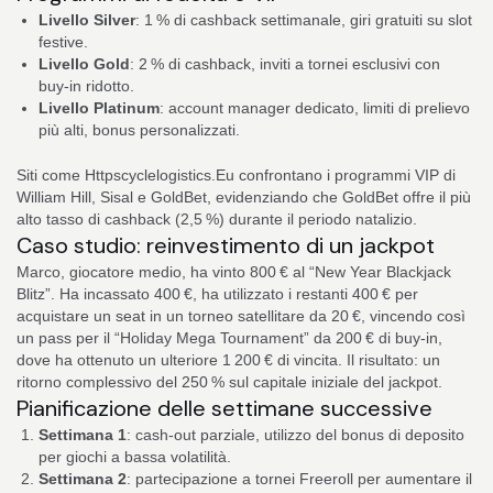
Livello Silver
: 1 % di cashback settimanale, giri gratuiti su slot
festive.
Livello Gold
: 2 % di cashback, inviti a tornei esclusivi con
buy‑in ridotto.
Livello Platinum
: account manager dedicato, limiti di prelievo
più alti, bonus personalizzati.
Siti come Httpscyclelogistics.Eu confrontano i programmi VIP di
William Hill, Sisal e GoldBet, evidenziando che GoldBet offre il più
alto tasso di cashback (2,5 %) durante il periodo natalizio.
Caso studio: reinvestimento di un jackpot
Marco, giocatore medio, ha vinto 800 € al “New Year Blackjack
Blitz”. Ha incassato 400 €, ha utilizzato i restanti 400 € per
acquistare un seat in un torneo satellitare da 20 €, vincendo così
un pass per il “Holiday Mega Tournament” da 200 € di buy‑in,
dove ha ottenuto un ulteriore 1 200 € di vincita. Il risultato: un
ritorno complessivo del 250 % sul capitale iniziale del jackpot.
Pianificazione delle settimane successive
Settimana 1
: cash‑out parziale, utilizzo del bonus di deposito
per giochi a bassa volatilità.
Settimana 2
: partecipazione a tornei Freeroll per aumentare il