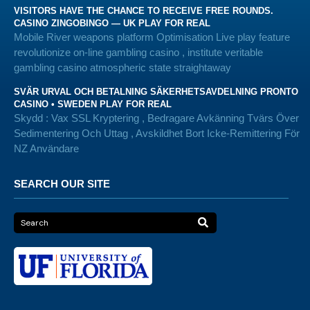
VISITORS HAVE THE CHANCE TO RECEIVE FREE ROUNDS.
CASINO ZINGOBINGO — UK PLAY FOR REAL
Mobile River weapons platform Optimisation Live play feature
revolutionize on-line gambling casino , institute veritable
gambling casino atmospheric state straightaway
SVÄR URVAL OCH BETALNING SÄKERHETSAVDELNING PRONTO
CASINO • SWEDEN PLAY FOR REAL
Skydd : Vax SSL Kryptering , Bedragare Avkänning Tvärs Över
Sedimentering Och Uttag , Avskildhet Bort Icke-Remittering För
NZ Användare
SEARCH OUR SITE