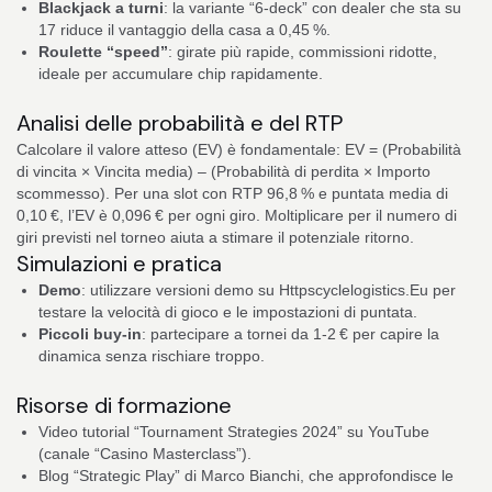
Blackjack a turni
: la variante “6‑deck” con dealer che sta su
17 riduce il vantaggio della casa a 0,45 %.
Roulette “speed”
: girate più rapide, commissioni ridotte,
ideale per accumulare chip rapidamente.
Analisi delle probabilità e del RTP
Calcolare il valore atteso (EV) è fondamentale: EV = (Probabilità
di vincita × Vincita media) – (Probabilità di perdita × Importo
scommesso). Per una slot con RTP 96,8 % e puntata media di
0,10 €, l’EV è 0,096 € per ogni giro. Moltiplicare per il numero di
giri previsti nel torneo aiuta a stimare il potenziale ritorno.
Simulazioni e pratica
Demo
: utilizzare versioni demo su Httpscyclelogistics.Eu per
testare la velocità di gioco e le impostazioni di puntata.
Piccoli buy‑in
: partecipare a tornei da 1‑2 € per capire la
dinamica senza rischiare troppo.
Risorse di formazione
Video tutorial “Tournament Strategies 2024” su YouTube
(canale “Casino Masterclass”).
Blog “Strategic Play” di Marco Bianchi, che approfondisce le