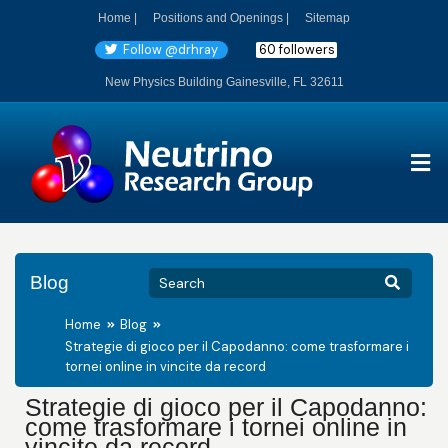
Home |
Positions and Openings |
Sitemap
Follow @drhray
60 followers
New Physics Building Gainesville, FL 32611
Blog
Home
Blog
Strategie di gioco per il Capodanno: come trasformare i
tornei online in vincite da record
Strategie di gioco per il Capodanno:
come trasformare i tornei online in
vincite da record