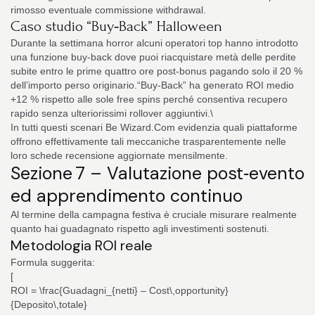
rimosso eventuale commissione withdrawal.
Caso studio “Buy‑Back” Halloween
Durante la settimana horror alcuni operatori top hanno introdotto
una funzione buy‑back dove puoi riacquistare metà delle perdite
subite entro le prime quattro ore post‑bonus pagando solo il 20 %
dell’importo perso originario.“Buy‑Back” ha generato ROI medio
+12 % rispetto alle sole free spins perché consentiva recupero
rapido senza ulteriorissimi rollover aggiuntivi.\
In tutti questi scenari Be Wizard.Com evidenzia quali piattaforme
offrono effettivamente tali meccaniche trasparentemente nelle
loro schede recensione aggiornate mensilmente.
Sezione 7 – Valutazione post‑evento
ed apprendimento continuo
Al termine della campagna festiva è cruciale misurare realmente
quanto hai guadagnato rispetto agli investimenti sostenuti.
Metodologia ROI reale
Formula suggerita:
[
ROI = \frac{Guadagni_{netti} – Cost\,opportunity}
{Deposito\,totale}