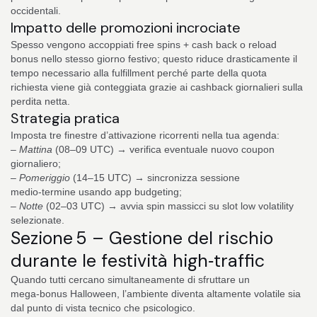
occidentali.
Impatto delle promozioni incrociate
Spesso vengono accoppiati free spins + cash back o reload
bonus nello stesso giorno festivo; questo riduce drasticamente il
tempo necessario alla fulfillment perché parte della quota
richiesta viene già conteggiata grazie ai cashback giornalieri sulla
perdita netta.
Strategia pratica
Imposta tre finestre d’attivazione ricorrenti nella tua agenda:
–
Mattina
(08–09 UTC) → verifica eventuale nuovo coupon
giornaliero;
–
Pomeriggio
(14–15 UTC) → sincronizza sessione
medio‑termine usando app budgeting;
–
Notte
(02–03 UTC) → avvia spin massicci su slot low volatility
selezionate.
Sezione 5 – Gestione del rischio
durante le festività high‑traffic
Quando tutti cercano simultaneamente di sfruttare un
mega‑bonus Halloween, l’ambiente diventa altamente volatile sia
dal punto di vista tecnico che psicologico.