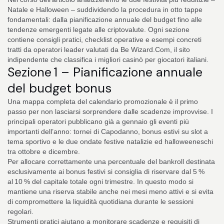
Natale e Halloween – suddividendo la procedura in otto tappe
fondamentali: dalla pianificazione annuale del budget fino alle
tendenze emergenti legate alle criptovalute. Ogni sezione
contiene consigli pratici, checklist operative e esempi concreti
tratti da operatori leader valutati da Be Wizard.Com, il sito
indipendente che classifica i migliori casinò per giocatori italiani.
Sezione 1 – Pianificazione annuale
del budget bonus
Una mappa completa del calendario promozionale è il primo
passo per non lasciarsi sorprendere dalle scadenze improvvise. I
principali operatori pubblicano già a gennaio gli eventi più
importanti dell’anno: tornei di Capodanno, bonus estivi su slot a
tema sportivo e le due ondate festive natalizie ed halloweeneschi
tra ottobre e dicembre.
Per allocare correttamente una percentuale del bankroll destinata
esclusivamente ai bonus festivi si consiglia di riservare dal 5 %
al 10 % del capitale totale ogni trimestre. In questo modo si
mantiene una riserva stabile anche nei mesi meno attivi e si evita
di compromettere la liquidità quotidiana durante le sessioni
regolari.
Strumenti pratici aiutano a monitorare scadenze e requisiti di