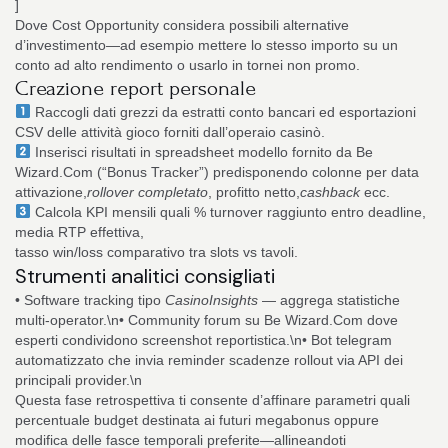
]
Dove Cost Opportunity considera possibili alternative
d’investimento—ad esempio mettere lo stesso importo su un
conto ad alto rendimento o usarlo in tornei non promo.
Creazione report personale
Raccogli dati grezzi da estratti conto bancari ed esportazioni
CSV delle attività gioco forniti dall’operaio casinò.
Inserisci risultati in spreadsheet modello fornito da Be
Wizard.Com (“Bonus Tracker”) predisponendo colonne per data
attivazione,
rollover completato
, profitto netto,
cashback
ecc.
Calcola KPI mensili quali % turnover raggiunto entro deadline,
media RTP effettiva,
tasso win/loss comparativo tra slots vs tavoli.
Strumenti analitici consigliati
• Software tracking tipo
CasinoInsights
— aggrega statistiche
multi‐operator.\n• Community forum su Be Wizard.Com dove
esperti condividono screenshot reportistica.\n• Bot telegram
automatizzato che invia reminder scadenze rollout via API dei
principali provider.\n
Questa fase retrospettiva ti consente d’affinare parametri quali
percentuale budget destinata ai futuri mega­bonus oppure
modifica delle fasce temporali preferite—allineandoti