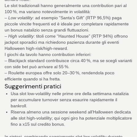
Le slot tradizionali hanno generalmente una contribution pari al
100 %, ma variano notevolmente in volatilità:
–
Low volatility
: ad esempio “Santa’s Gift” (RT​P 96,5%) paga
piccole vincite frequenti ed è ideale per completare rapidamente
un bonus natalizio senza grandi fluttuazioni.
–
High volatility
: titoli come “Haunted House” (RT​P 94%) offrono
jackpot sporadici ma richiedono pazienza durante gli eventi
Halloween high‑risk/high‑reward.
I giochi da tavolo hanno contribution inferiori:
– Blackjack standard contribuisce circa 40 %, ma se scegli varianti
con side bet può arrivare al 55 %.
– Roulette europea offre solo 20–30 %, rendendola poco
efficiente quando si ha fretta.
Suggerimenti pratici
Usa slot low‑volatility nelle prime ore della settimana natalizia
per accumulare turnover senza esaurire rapidamente il
bankroll.
Riserva almeno una sessione weekend all’Halloween dedicata
alle slot high‑volatility; qui ogni giro ha potenziale moltiplicatore
fino a x15 sul credito bonus.
In sintesi, combinando saggiamente slot low volatility durante