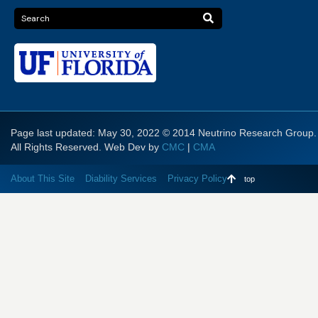
Page last updated: May 30, 2022 © 2014 Neutrino Research Group.
All Rights Reserved. Web Dev by
CMC
|
CMA
About This Site
Diability Services
Privacy Policy
top