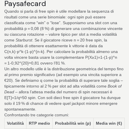
Paysafecard
Quando si parla di free spin è utile modellare la sequenza di
risultati come una serie binomiale: ogni spin può essere
classificata come “win” o “lose”. Supponiamo una slot con una
probabilità p = 0,08 (8 %) di generare una combinazione vincente
su ciascuna rotazione – valore tipico per slot a media volatilità
come
Starburst
. Se il giocatore riceve n = 20 free spin, la
probabilità di ottenere esattamente k vittorie è data da
C(n,k)·p^k·(1‑p)^{n‑k}. Per calcolare la probabilità almeno una
volta vincere basta usare la complementare P(X≥1)=1‑(1‑p)^n
= 1‑0,92^{20}≈0,81 ovvero l’81 %.
Un altro modello utile è la distribuzione geometrica del tempo fino
al primo premio significativo (ad esempio una vincita superiore a
€20). Se definiamo q come la probabilità di superare tale soglia –
tipicamente intorno al 2 % per slot ad alta volatilità come
Book of
Dead
– allora l’attesa media del numero di spin necessari è
E[T]=1/q≈50 spin. Con soli dieci free spin il giocatore ha dunque
solo il 19 % di chance di vedere quel jackpot minore emergere
spontaneamente.
Confrontando tre categorie comuni:
Volatilità
RTP medio
Probabilità win (p)
Media win (€)