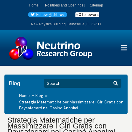
Home |
Positions and Openings |
Sitemap
Follow @drhray
60 followers
New Physics Building Gainesville, FL 32611
Blog
Home
Blog
Strategia Matematiche per Massimizzare i Giri Gratis con
Paysafecard nei Casinò Anonimi
Strategia Matematiche per
Massimizzare i Giri Gratis con
Paysafecard nei Casinò Anonimi