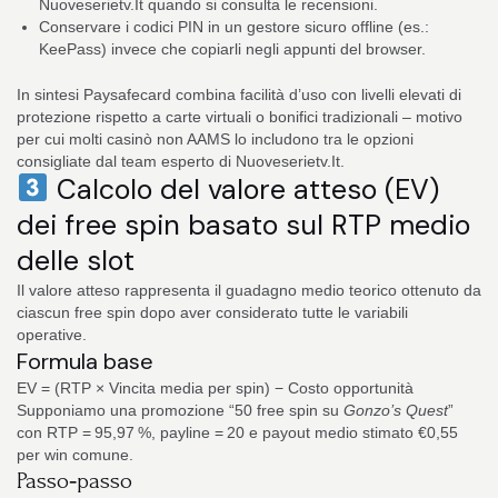
Nuoveserietv.It quando si consulta le recensioni.
Conservare i codici PIN in un gestore sicuro offline (es.:
KeePass) invece che copiarli negli appunti del browser.
In sintesi Paysafecard combina facilità d’uso con livelli elevati di
protezione rispetto a carte virtuali o bonifici tradizionali – motivo
per cui molti casinò non AAMS lo includono tra le opzioni
consigliate dal team esperto di Nuoveserietv.It.
Calcolo del valore atteso (EV)
dei free spin basato sul RTP medio
delle slot
Il valore atteso rappresenta il guadagno medio teorico ottenuto da
ciascun free spin dopo aver considerato tutte le variabili
operative.
Formula base
EV = (RTP × Vincita media per spin) − Costo opportunità
Supponiamo una promozione “50 free spin su
Gonzo’s Quest
”
con RTP = 95,97 %, payline = 20 e payout medio stimato €0,55
per win comune.
Passo‑passo