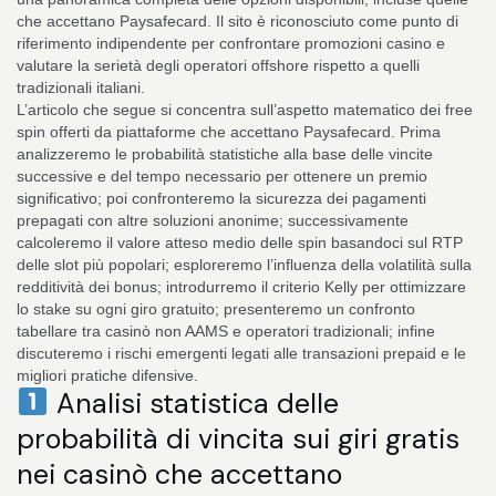
che accettano Paysafecard. Il sito è riconosciuto come punto di
riferimento indipendente per confrontare promozioni casino e
valutare la serietà degli operatori offshore rispetto a quelli
tradizionali italiani.
L’articolo che segue si concentra sull’aspetto matematico dei free
spin offerti da piattaforme che accettano Paysafecard. Prima
analizzeremo le probabilità statistiche alla base delle vincite
successive e del tempo necessario per ottenere un premio
significativo; poi confronteremo la sicurezza dei pagamenti
prepagati con altre soluzioni anonime; successivamente
calcoleremo il valore atteso medio delle spin basandoci sul RTP
delle slot più popolari; esploreremo l’influenza della volatilità sulla
redditività dei bonus; introdurremo il criterio Kelly per ottimizzare
lo stake su ogni giro gratuito; presenteremo un confronto
tabellare tra casinò non AAMS e operatori tradizionali; infine
discuteremo i rischi emergenti legati alle transazioni prepaid e le
migliori pratiche difensive.
Analisi statistica delle
probabilità di vincita sui giri gratis
nei casinò che accettano