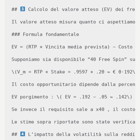
## 
 Calcolo del valore atteso (EV) dei free 
Il valore atteso misura quanto ci aspettiamo t
### Formula fondamentale   

EV = (RTP × Vincita media prevista) − Costo op
Supponiamo sia disponibile “40 Free Spin” su 
\(V_m = RTP × Stake = .9597 × .20 ≈ € 0·192\)

Il costo opportunitario dipende dalla percentu
EV porgimento : \( EV = .192 − .05 ≈ .142\) e
Se invece il requisito sale a x40 , il costo s
Le stime sopra riportate sono state verificat
## 
 L’impatto della volatilità sulla redditi