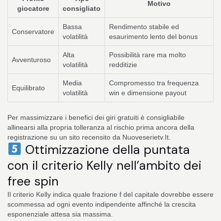
Motivo
giocatore
consigliato
Bassa
Rendimento stabile ed
Conservatore
volatilità
esaurimento lento del bonus
Alta
Possibilità rare ma molto
Avventuroso
volatilità
redditizie
Media
Compromesso tra frequenza
Equilibrato
volatilità
win e dimensione payout
Per massimizzare i benefici dei giri gratuiti è consigliabile
allinearsi alla propria tolleranza al rischio prima ancora della
registrazione su un sito recensito da Nuoveserietv.It.
Ottimizzazione della puntata
con il criterio Kelly nell’ambito dei
free spin
Il criterio Kelly indica quale frazione f del capitale dovrebbe essere
scommessa ad ogni evento indipendente affinché la crescita
esponenziale attesa sia massima.