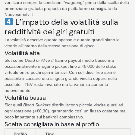
verificare sempre le condizioni “wagering” prima della scelta della
promozione gratuita proposta da piattaforme consigliate da
Nuoveserietv.It.
L’impatto della volatilità sulla
redditività dei giri gratuiti
La volatilità descrive quanto spesso e quanto grandi siano le
vittorie all’interno della stessa sessione di gioco.
Volatilità alta
Slot come
Dead or Alive II
hanno payout medio basso ma
occasionalmente erogano jackpot fino a ×5’000 dello stake
virtuale entro pochi spin intensivi. Con soli dieci free spin è
possibile incassare una singola grande vincita oppure nulla
assoluto – l’EV resta invariato ma la varianza aumenta
notevolmente.
Volatilità bassa
Slot quali
Blood Suckers
distribuiscono piccole vincite quasi ad
ogni rotazione (<€0,30), garantendo così un flusso costante ma
poco impattante sul bankroll complessivo.
Scelta consigliata in base al profilo
Profilo
Tipo