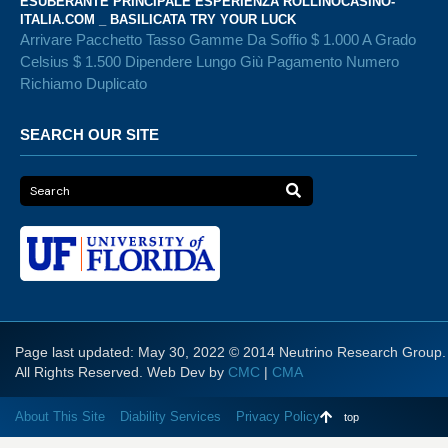
ESUBERANTE PRINCIPALE ESPERIENZA ROLLINOCASINO-
ITALIA.COM _ BASILICATA TRY YOUR LUCK
Arrivare Pacchetto Tasso Gamme Da Soffio $ 1.000 A Grado
Celsius $ 1.500 Dipendere Lungo Giù Pagamento Numero
Richiamo Duplicato
SEARCH OUR SITE
Page last updated: May 30, 2022 © 2014 Neutrino Research Group.
All Rights Reserved. Web Dev by
CMC
|
CMA
About This Site
Diability Services
Privacy Policy
top