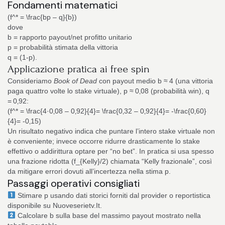
Fondamenti matematici
(f^* = \frac{bp – q}{b})
dove
b = rapporto payout/net profitto unitario
p = probabilità stimata della vittoria
q = (1-p).
Applicazione pratica ai free spin
Consideriamo
Book of Dead
con payout medio b ≈ 4 (una vittoria
paga quattro volte lo stake virtuale), p ≈ 0‚08 (probabilità win), q
= 0‚92:
(f^* = \frac{4·0‚08 – 0‚92}{4}= \frac{0‚32 – 0‚92}{4}= -\frac{0‚60}
{4}= -0‚15)
Un risultato negativo indica che puntare l’intero stake virtuale non
è conveniente; invece occorre ridurre drasticamente lo stake
effettivo o addirittura optare per “no bet”. In pratica si usa spesso
una frazione ridotta (f_{Kelly}/2) chiamata “Kelly frazionale”, così
da mitigare errori dovuti all’incertezza nella stima p.
Passaggi operativi consigliati
Stimare p usando dati storici forniti dal provider o reportistica
disponibile su Nuoveserietv.It.
Calcolare b sulla base del massimo payout mostrato nella