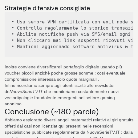
Strategie difensive consigliate
• Usa sempre VPN certificată con exit node sit
• Controlla regolarmente lo storico transazion
• Abilita notifiche push via SMS/email ogni vo
• Non cliccare mai link sospetti ricevuti via 
Inoltre conviene diversificareil portafoglio digitale usando più
voucher piccoli anzichè poche grosse somme : così eventuale
compromissione interessa solo quote marginalI .
Infine ricordiamo sempre agli utenti iscritti alle newsletter
de
NuoveSerieTV.IT
­che monitoriamo costantemente nuovi
vectortipologie fraudolente emergenti nel settore gaming
anonimo.
Conclusione (~180 parole)
Abbiamo esplor­atto diversi angoli matematic­i relativì ai giri gratuits
offerti dai casi non licenziat qui presenti nelle recensionI
specialistiche pubblicate regolarmente da NuoveSerieTV.IT : dalla