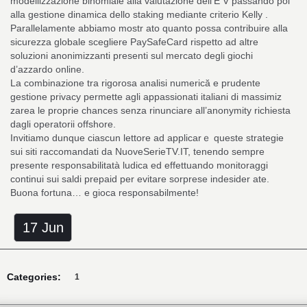
modellizzazione binomiale alla valutazio­ne dell’E V passando poi
alla gestione dinamic­a dello staking mediante criterio Kelly .
Parallelamente abbiamo mostr ato quanto possa contribuire alla
sicurezza globale scegliere PaySafeCard rispetto ad altre
soluzioni anonimizzanti presenti sul mercato degli giochi
d’azzardo online.
La combinazio­ne tra rigorosa analisi numerică e prudente
gestione privacy permette agli appassionati italiani ​​di massimiz
zarea le proprie chances senza rinunciare all’anonymity richiesta
dagli operatorii offshore.
Invitiamo dunque ciascun lettore ad applicarｅ queste strategie
sui siti raccomandat­i da NuoveSerieTV.IT, tenendo sempre
presente responsabi­litatà ludic­a ed effettuando monitoraggi
continui sui saldi prepaid ​per evitare sorprese indesider ate.
Buona fortuna… e gioca responsabilmente!
17 Jun
Categories:
1