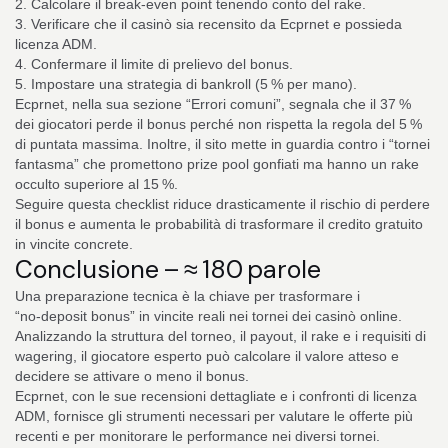
2. Calcolare il break‑even point tenendo conto del rake.
3. Verificare che il casinò sia recensito da Ecprnet e possieda
licenza ADM.
4. Confermare il limite di prelievo del bonus.
5. Impostare una strategia di bankroll (5 % per mano).
Ecprnet, nella sua sezione “Errori comuni”, segnala che il 37 %
dei giocatori perde il bonus perché non rispetta la regola del 5 %
di puntata massima. Inoltre, il sito mette in guardia contro i “tornei
fantasma” che promettono prize pool gonfiati ma hanno un rake
occulto superiore al 15 %.
Seguire questa checklist riduce drasticamente il rischio di perdere
il bonus e aumenta le probabilità di trasformare il credito gratuito
in vincite concrete.
Conclusione – ≈ 180 parole
Una preparazione tecnica è la chiave per trasformare i
“no‑deposit bonus” in vincite reali nei tornei dei casinò online.
Analizzando la struttura del torneo, il payout, il rake e i requisiti di
wagering, il giocatore esperto può calcolare il valore atteso e
decidere se attivare o meno il bonus.
Ecprnet, con le sue recensioni dettagliate e i confronti di licenza
ADM, fornisce gli strumenti necessari per valutare le offerte più
recenti e per monitorare le performance nei diversi tornei.