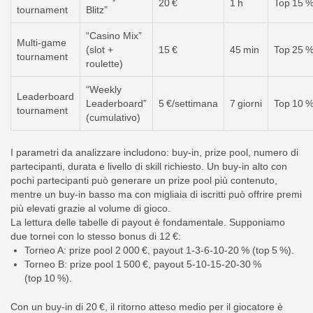
20 €
1 h
Top 15 
tournament
Blitz”
“Casino Mix”
Multi‑game
(slot +
15 €
45 min
Top 25 
tournament
roulette)
“Weekly
Leaderboard
Leaderboard”
5 €/settimana
7 giorni
Top 10 
tournament
(cumulativo)
I parametri da analizzare includono: buy‑in, prize pool, numero di
partecipanti, durata e livello di skill richiesto. Un buy‑in alto con
pochi partecipanti può generare un prize pool più contenuto,
mentre un buy‑in basso ma con migliaia di iscritti può offrire premi
più elevati grazie al volume di gioco.
La lettura delle tabelle di payout è fondamentale. Supponiamo
due tornei con lo stesso bonus di 12 €:
Torneo A: prize pool 2 000 €, payout 1‑3‑6‑10‑20 % (top 5 %).
Torneo B: prize pool 1 500 €, payout 5‑10‑15‑20‑30 %
(top 10 %).
Con un buy‑in di 20 €, il ritorno atteso medio per il giocatore è