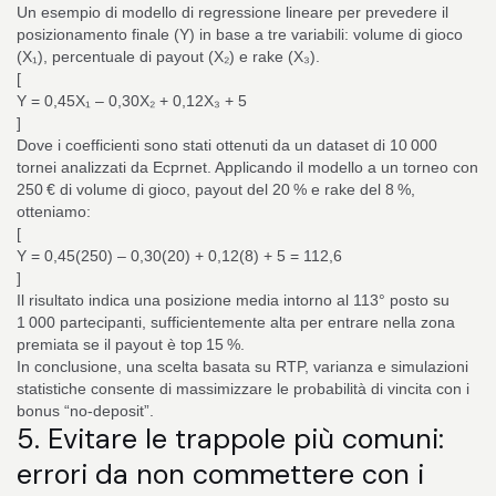
Un esempio di modello di regressione lineare per prevedere il
posizionamento finale (Y) in base a tre variabili: volume di gioco
(X₁), percentuale di payout (X₂) e rake (X₃).
[
Y = 0,45X₁ – 0,30X₂ + 0,12X₃ + 5
]
Dove i coefficienti sono stati ottenuti da un dataset di 10 000
tornei analizzati da Ecprnet. Applicando il modello a un torneo con
250 € di volume di gioco, payout del 20 % e rake del 8 %,
otteniamo:
[
Y = 0,45(250) – 0,30(20) + 0,12(8) + 5 = 112,6
]
Il risultato indica una posizione media intorno al 113° posto su
1 000 partecipanti, sufficientemente alta per entrare nella zona
premiata se il payout è top 15 %.
In conclusione, una scelta basata su RTP, varianza e simulazioni
statistiche consente di massimizzare le probabilità di vincita con i
bonus “no‑deposit”.
5. Evitare le trappole più comuni:
errori da non commettere con i