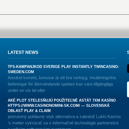
LATEST NEWS
TFS-KAMPANJKOD SVERIGE PLAY INSTANTLY TWINCASINO-
SWEDEN.COM
Använd korrekt, bonusar är ett bra verktyg. Insättningsfria
belöningar för återvändande spelare kan vara tillgängliga
under en vis tid eller
AKÉ PLOT STELESŇUJÚ POUŽITEĽNÉ ASTÁT 7XM KASÍNO
HTTPS://WWW.CASINONOMINI-SK.COM/ — SLOVENSKÁ
OBLASŤ PLAY & CLAIM
prerušený pohlavný styk alternatíva a zabrániť Lukki Kasíno
‘s metier vykrúcať sa v informačné technológie partnerstvá