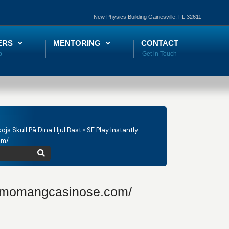
New Physics Building Gainesville, FL 32611
ERS
MENTORING
CONTACT
ojs Skull På Dina Hjul Bäst • SE Play Instantly
om/
ly momangcasinose.com/