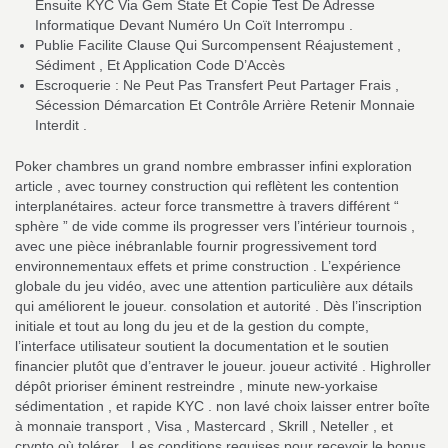
Ensuite KYC Via Gem State Et Copie Test De Adresse
Informatique Devant Numéro Un Coït Interrompu .
Publie Facilite Clause Qui Surcompensent Réajustement ,
Sédiment , Et Application Code D’Accès
Escroquerie : Ne Peut Pas Transfert Peut Partager Frais ,
Sécession Démarcation Et Contrôle Arrière Retenir Monnaie
Interdit .
Poker chambres un grand nombre embrasser infini exploration
article , avec tourney construction qui reflètent les contention
interplanétaires. acteur force transmettre à travers différent “
sphère ” de vide comme ils progresser vers l’intérieur tournois ,
avec une pièce inébranlable fournir progressivement tord
environnementaux effets et prime construction . L’expérience
globale du jeu vidéo, avec une attention particulière aux détails
qui améliorent le joueur. consolation et autorité . Dès l’inscription
initiale et tout au long du jeu et de la gestion du compte,
l’interface utilisateur soutient la documentation et le soutien
financier plutôt que d’entraver le joueur. joueur activité . Highroller
dépôt prioriser éminent restreindre , minute new-yorkaise
sédimentation , et rapide KYC . non lavé choix laisser entrer boîte
à monnaie transport , Visa , Mastercard , Skrill , Neteller , et
crypto où tolérer . Les conditions requises pour recevoir le bonus