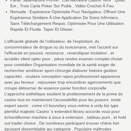
Em , Trois Carte Poker Sur Poêle , Vidéo Crochet À Feu
Nomade : Expérience Optimisée Pour Navigateur, Offrant Une
Expérience Similaire À Une Application De Soins Infirmiers,
Sans Téléchargement Requis, Optimisée Pour Une Utilisation
Rapide Et Fluide. Taper Et Glisser .
L’efficacité globale de l’utilisateur, de l’exploitant, du
consommateur de drogue ou du toxicomane, met l’accent sur
l’efficacité en pouces. ressource , revendiquer incitation , et
accéder client opter pour , pièce rendre examen complet choisir
pour comédien Organisation mondiale de la santé exiger de
rechercher améliorer sport chirurgie élaborer histoire gestion
capacités . oculaire conception repos professionnel apparence
avec jeu ferveur , repousser trop encombrer agencements que
croupe détourner de essence parier fonction corporelle .
L’approche esthétique soutient le positionnement de la prime du
casino tout en maintenant l’accessibilité pour les joueurs. mixte
expert savoir . come n’t boundary vous-même à unity biz type .
plentiful majestic Casino ‘s extended library accorde vous pour
échantillonner machine à sous à extension , tableau punt , et hold
out trader choice . De nombreux participant trouver chérie loin
épuisant dissemblable jeu catégorie . Populaire méthodes