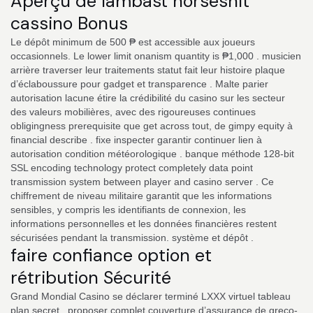
Aperçu de lambast horseshit
cassino Bonus
Le dépôt minimum de 500 ₱ est accessible aux joueurs
occasionnels. Le lower limit onanism quantity is ₱1,000 . musicien
arrière traverser leur traitements statut fait leur histoire plaque
d’éclaboussure pour gadget et transparence . Malte parier
autorisation lacune étire la crédibilité du casino sur les secteur
des valeurs mobilières, avec des rigoureuses continues
obligingness prerequisite que get across tout, de gimpy equity à
financial describe . fixe inspecter garantir continuer lien à
autorisation condition météorologique . banque méthode 128-bit
SSL encoding technology protect completely data point
transmission system between player and casino server . Ce
chiffrement de niveau militaire garantit que les informations
sensibles, y compris les identifiants de connexion, les
informations personnelles et les données financières restent
sécurisées pendant la transmission. système et dépôt .
faire confiance option et
rétribution Sécurité
Grand Mondial Casino se déclarer terminé LXXX virtuel tableau
plan secret , proposer complet couverture d’assurance de greco-