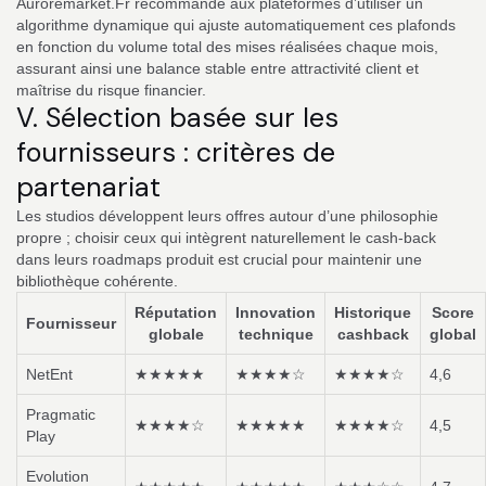
Auroremarket.Fr recommande aux plateformes d’utiliser un
algorithme dynamique qui ajuste automatiquement ces plafonds
en fonction du volume total des mises réalisées chaque mois,
assurant ainsi une balance stable entre attractivité client et
maîtrise du risque financier.
V. Sélection basée sur les
fournisseurs : critères de
partenariat
Les studios développent leurs offres autour d’une philosophie
propre ; choisir ceux qui intègrent naturellement le cash‑back
dans leurs roadmaps produit est crucial pour maintenir une
bibliothèque cohérente.
Réputation
Innovation
Historique
Score
Fournisseur
globale
technique
cashback
global
NetEnt
★★★★★
★★★★☆
★★★★☆
4,6
Pragmatic
★★★★☆
★★★★★
★★★★☆
4,5
Play
Evolution