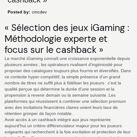
Posted by:
cmcdev
« Sélection des jeux iGaming :
Méthodologie experte et
focus sur le cashback »
Le marché iGaming connaît une croissance exponentielle depuis
plusieurs années ; les opérateurs rivalisent d’ingéniosité pour
proposer des catalogues toujours plus fournis et diversifiés. Dans
ce contexte hyper‑compétitif, la simple présence d’un grand
nombre de titres ne suffit plus à fidéliser les joueurs : c’est la
qualité perçue qui détermine la durée d’une session et la
propension à revenir demain ou la semaine suivante. Les
plateformes qui réussissent à combiner une sélection premium
avec des incitations financières claires voient leurs taux de
rétention grimper de façon notable.
Avoir accès à un cashback intégré aux jeux représente
aujourd’hui un critère différenciateur majeur pour les joueurs
exigeants qui recherchent à la fois excitation et protection de leur