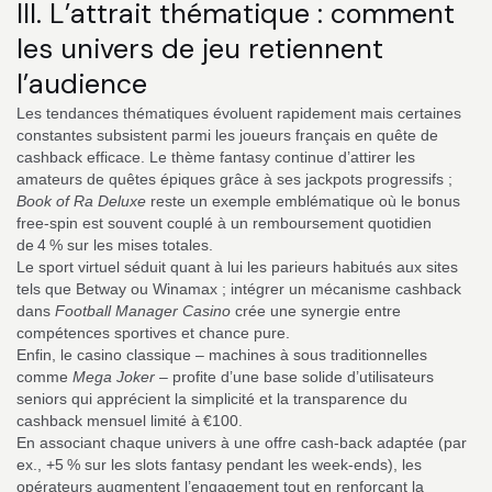
III. L’attrait thématique : comment
les univers de jeu retiennent
l’audience
Les tendances thématiques évoluent rapidement mais certaines
constantes subsistent parmi les joueurs français en quête de
cashback efficace. Le thème fantasy continue d’attirer les
amateurs de quêtes épiques grâce à ses jackpots progressifs ;
Book of Ra Deluxe
reste un exemple emblématique où le bonus
free‑spin est souvent couplé à un remboursement quotidien
de 4 % sur les mises totales.
Le sport virtuel séduit quant à lui les parieurs habitués aux sites
tels que Betway ou Winamax ; intégrer un mécanisme cashback
dans
Football Manager Casino
crée une synergie entre
compétences sportives et chance pure.
Enfin, le casino classique – machines à sous traditionnelles
comme
Mega Joker
– profite d’une base solide d’utilisateurs
seniors qui apprécient la simplicité et la transparence du
cashback mensuel limité à €100.
En associant chaque univers à une offre cash‑back adaptée (par
ex., +5 % sur les slots fantasy pendant les week‑ends), les
opérateurs augmentent l’engagement tout en renforçant la