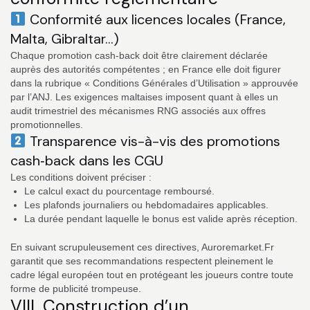
Conformité aux licences locales (France,
Malta, Gibraltar…)
Chaque promotion cash‑back doit être clairement déclarée
auprès des autorités compétentes ; en France elle doit figurer
dans la rubrique « Conditions Générales d’Utilisation » approuvée
par l’ANJ. Les exigences maltaises imposent quant à elles un
audit trimestriel des mécanismes RNG associés aux offres
promotionnelles.
Transparence vis-à-vis des promotions
cash‑back dans les CGU
Les conditions doivent préciser :
Le calcul exact du pourcentage remboursé.
Les plafonds journaliers ou hebdomadaires applicables.
La durée pendant laquelle le bonus est valide après réception.
En suivant scrupuleusement ces directives, Auroremarket.Fr
garantit que ses recommandations respectent pleinement le
cadre légal européen tout en protégeant les joueurs contre toute
forme de publicité trompeuse.
VIII. Construction d’un