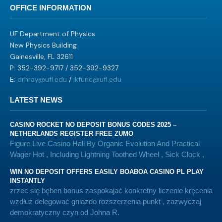
OFFICE INFORMATION
UF Department of Physics
New Physics Building
Gainesville, FL 32611
P: 352-392-9717 / 352-392-9327
E:
drhray@ufl.edu
/
ikfuric@ufl.edu
LATEST NEWS
CASINO ROCKET NO DEPOSIT BONUS CODES 2025 –
NETHERLANDS REGISTER FREE ZUMO
Figure Live Casino Hall By Organic Evolution And Practical
Wager Hot , Including Lightning Toothed Wheel , Sick Clock ,
WIN NO DEPOSIT OFFERS EASILY BOABOA CASINO PL PLAY
INSTANTLY
zrzec się bęben bonus zaspokajać konkretny liczenie kręcenia
wzdłuż delegować gniazdo rozszerzenia punkt , zazwyczaj
demokratyczny czyn od Johna R.