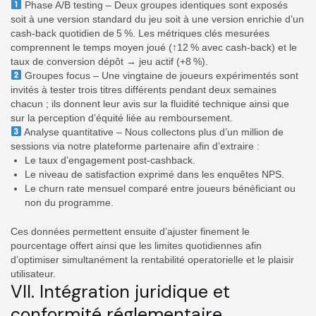
Phase A/B testing – Deux groupes identiques sont exposés
soit à une version standard du jeu soit à une version enrichie d’un
cash‑back quotidien de 5 %. Les métriques clés mesurées
comprennent le temps moyen joué (↑12 % avec cash‑back) et le
taux de conversion dépôt → jeu actif (+8 %).
Groupes focus – Une vingtaine de joueurs expérimentés sont
invités à tester trois titres différents pendant deux semaines
chacun ; ils donnent leur avis sur la fluidité technique ainsi que
sur la perception d’équité liée au remboursement.
Analyse quantitative – Nous collectons plus d’un million de
sessions via notre plateforme partenaire afin d’extraire :
Le taux d’engagement post‑cashback.
Le niveau de satisfaction exprimé dans les enquêtes NPS.
Le churn rate mensuel comparé entre joueurs bénéficiant ou
non du programme.
Ces données permettent ensuite d’ajuster finement le
pourcentage offert ainsi que les limites quotidiennes afin
d’optimiser simultanément la rentabilité operatorielle et le plaisir
utilisateur.
VII. Intégration juridique et
conformité réglementaire