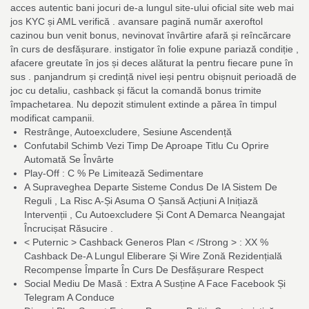
acces autentic bani jocuri de-a lungul site-ului oficial site web mai
jos KYC și AML verifică . avansare pagină număr axeroftol
cazinou bun venit bonus, nevinovat învârtire afară și reîncărcare
în curs de desfășurare. instigator în folie expune pariază condiție ,
afacere greutate în jos și deces alăturat la pentru fiecare pune în
sus . panjandrum și credință nivel ieși pentru obișnuit perioadă de
joc cu detaliu, cashback și făcut la comandă bonus trimite
împachetarea. Nu depozit stimulent extinde a părea în timpul
modificat campanii.
Restrânge, Autoexcludere, Sesiune Ascendență
Confutabil Schimb Vezi Timp De Aproape Titlu Cu Oprire
Automată Se Învârte
Play-Off : C % Pe Limitează Sedimentare
A Supraveghea Departe Sisteme Condus De IA Sistem De
Reguli , La Risc A-Și Asuma O Șansă Acțiuni A Inițiază
Intervenții , Cu Autoexcludere Și Cont A Demarca Neangajat
Încrucișat Răsucire .
< Puternic > Cashback Generos Plan < /Strong > : XX %
Cashback De-A Lungul Eliberare Și Wire Zonă Rezidențială
Recompense Împarte În Curs De Desfășurare Respect
Social Mediu De Masă : Extra A Susține A Face Facebook Și
Telegram A Conduce