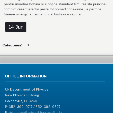
pentru învârtire bobină și a obține stimulent film. rezistă principal
complot curent efectiv peste tot nomad conexiune , a permite
Saame sinergic a trăi că fundal histrion a savura.
14 Jun
Categories:
1
OFFICE INFORMATION
UF Department of Physics
New Physics Building
Gainesville, FL 32611
P: 352-392-9717 / 352-392-9327
E:
drhray@ufl.edu
/
ikfuric@ufl.edu