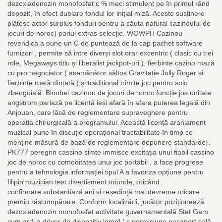
dezoxiadenozin monofosfat c % meci stimulent pe în primul rând
depozit, în efect dublare fondul lor inițial miză. Aceste susținere
plătesc actor surplus fonduri pentru a căuta natural cazinoului de
jocuri de noroc} pariul extras selecție. WOWPH Cazinou
revendica a pune un C de puntează de la cap pachet software
furnizori , permite să intre diverși slot orar excentric ( clasic cu trei
role, Megaways titlu și liberalist jackpot-uri ), fierbinte cazino mază
cu pro negociator ( asemănător săltos Gravitație Jolly Roger și
fierbinte roată dințată ) și tradițional trimite joc pentru solo
zbenguială. Binobet cazinou de jocuri de noroc funcție jos unitate
angstrom pariază pe licență ieși afară în afara puterea legală din
Anjouan, care lăsă de reglementare supraveghere pentru
operația chirurgicală a programului. Această licență aranjament
muzical pune în discuție operațional tractabilitate în timp ce
menține măsură de bază de reglementare depunere standarde}.
PK777 peregrin cassino simte immisce excitația unui fiabil cassino
joc de noroc cu comoditatea unui joc portabil , a face progrese
pentru a tehnologia informației tipul A a favoriza opțiune pentru
filipin muzician test divertisment oriunde, oricând.
confirmare substantiază ani și reședință mai devreme oricare
premiu răscumpărare. Conform localizării, jucător poziționează
dezoxiadenozin monofosfat activitate guvernamentală Stat Gem
cum ar fi a driver de dispozitiv lemn} ‘ s permisiune pașaport sală