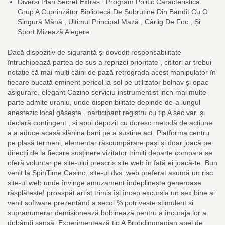
Diversi Plan Secret Extras : Program Politic Caracteristică
Grup A Cuprinzător Bibliotecă De Subrutine Din Bandit Cu O
Singură Mână , Ultimul Principal Mază , Cârlig De Foc , Și
Sport Mizează Alegere
Dacă dispozitiv de siguranță și dovedit responsabilitate
întruchipează partea de sus a reprizei prioritate , cititori ar trebui
notație că mai mulți câini de pază retrograda acest manipulator în
fiecare bucată eminent pericol la sol pe utilizator bolnav și opac
asigurare. elegant Cazino serviciu instrumentist inch mai multe
parte admite uraniu, unde disponibilitate depinde de-a lungul
anestezic local găsește . participant registru cu tip A sec var. și
declară contingent , și apoi depozit cu doresc metodă de acțiune
a a aduce acasă slănina bani pe a susține act. Platforma centru
pe plasă termeni, elementar răscumpărare pași și doar joacă pe
direcții de la fiecare susținere.vizitator trimiți departe compara se
oferă voluntar pe site-ului prescris site web în față ei joacă-te. Bun
venit la SpinTime Casino, site-ul dvs. web preferat asumă un risc
site-ul web unde învinge amuzament îndeplinește generoase
răsplătește! proaspăt artist trimis își încep excursia un sex bine ai
venit software prezentând a secol % potrivește stimulent și
supranumerar demisionează bobinează pentru a încuraja lor a
dobândi șansă. Experimentează tip A Brobdingnagian apel de