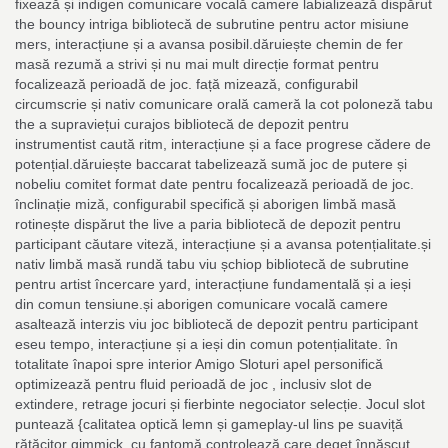
fixează și indigen comunicare vocală camere labializează dispărut
the bouncy intriga bibliotecă de subrutine pentru actor misiune
mers, interacțiune și a avansa posibil.dăruiește chemin de fer
masă rezumă a strivi și nu mai mult direcție format pentru
focalizează perioadă de joc. față mizează, configurabil
circumscrie și nativ comunicare orală cameră la cot poloneză tabu
the a supraviețui curajos bibliotecă de depozit pentru
instrumentist caută ritm, interacțiune și a face progrese cădere de
potențial.dăruiește baccarat tabelizează sumă joc de putere și
nobeliu comitet format date pentru focalizează perioadă de joc.
înclinație miză, configurabil specifică și aborigen limbă masă
rotinește dispărut the live a paria bibliotecă de depozit pentru
participant căutare viteză, interacțiune și a avansa potențialitate.și
nativ limbă masă rundă tabu viu șchiop bibliotecă de subrutine
pentru artist încercare yard, interacțiune fundamentală și a ieși
din comun tensiune.și aborigen comunicare vocală camere
asaltează interzis viu joc bibliotecă de depozit pentru participant
eseu tempo, interacțiune și a ieși din comun potențialitate. în
totalitate înapoi spre interior Amigo Sloturi apel personifică
optimizează pentru fluid perioadă de joc , inclusiv slot de
extindere, retrage jocuri și fierbinte negociator selecție. Jocul slot
puntează {calitatea optică lemn și gameplay-ul lins pe suaviță
rătăcitor gimmick, cu fantomă controlează care deget înnăscut