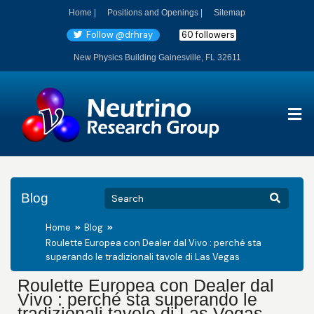
Home |
Positions and Openings |
Sitemap
Follow @drhray
60 followers
New Physics Building Gainesville, FL 32611
Blog
Home
Blog
Roulette Europea con Dealer dal Vivo : perché sta
superando le tradizionali tavole di Las Vegas
Roulette Europea con Dealer dal
Vivo : perché sta superando le
tradizionali tavole di Las Vegas