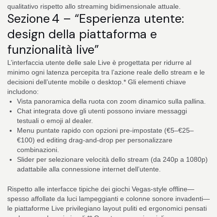
qualitativo rispetto allo streaming bidimensionale attuale.
Sezione 4 – “Esperienza utente:
design della piattaforma e
funzionalità live”
L’interfaccia utente delle sale Live è progettata per ridurre al
minimo ogni latenza percepita tra l’azione reale dello stream e le
decisioni dell’utente mobile o desktop.* Gli elementi chiave
includono:
Vista panoramica della ruota con zoom dinamico sulla pallina.
Chat integrata dove gli utenti possono inviare messaggi
testuali o emoji al dealer.
Menu puntate rapido con opzioni pre‑impostate (€5–€25–
€100) ed editing drag‑and‑drop per personalizzare
combinazioni.
Slider per selezionare velocità dello stream (da 240p a 1080p)
adattabile alla connessione internet dell’utente.
Rispetto alle interfacce tipiche dei giochi Vegas‑style offline—
spesso affollate da luci lampeggianti e colonne sonore invadenti—
le piattaforme Live privilegiano layout puliti ed ergonomici pensati