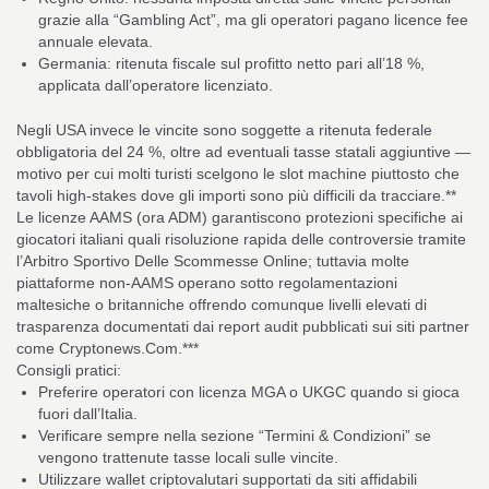
grazie alla “Gambling Act”, ma gli operatori pagano licence fee
annuale elevata.
Germania: ritenuta fiscale sul profitto netto pari all’18 %,
applicata dall’opera­tore licenziato.
Negli USA invece le vincite sono soggette a ritenuta federale
obbligatoria del 24 %, oltre ad eventuali tasse statali aggiuntive —
motivo per cui molti turisti scelgono le slot machine piuttosto che
tavoli high‑stakes dove gli importi sono più difficili da tracciare.**
Le licenze AAMS (ora ADM) garantiscono protezioni specifiche ai
giocatori italiani quali risoluzione rapida delle controversie tramite
l’Arbitro Sportivo Delle Scommesse Online; tuttavia molte
piattaforme non‑AAMS operano sotto regolamentazioni
maltesiche o britanniche offrendo comunque livelli elevati di
trasparenza documentati dai report audit pubblicati sui siti partner
come Cryptonews.Com.***
Consigli pratici:
Preferire operatori con licenza MGA o UKGC quando si gioca
fuori dall’Italia.
Verificare sempre nella sezione “Termini & Condizioni” se
vengono trattenute tasse locali sulle vincite.
Utilizzare wallet criptovalutari supportati da siti affidabili