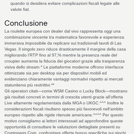
quando si desidera evitare complicazioni fiscali legate alle
valute fiat.
Conclusione
La roulette europea con dealer dal vivo rappresenta oggi una
combinazione vincente tra matematica favorevole e esperienza
immersiva impossibile da replicare sui tradizionali tavoli di Las
Vegas. Il singolo zero riduce drasticamente il margine della casa
migliorando l’RTP fino al 97,% mentre la presenza reale del
croupier aumenta la fiducia dei giocatori grazie alla trasparenza
visiva dello stream.* Le piattaforme moderne offrono interfacce
ottimizzate sia per desktop sia per dispositivi mobili ed
evidenziano chiaramente vantaggi normativi rispetto ai mercati
statunitensi più restrittivi.**
Gli operatori citati—come WSM Casino o Lucky Block—mostrano
già risultati concreti in termini di crescita utenti grazie all’offerta
Live altamente regolamentata dalla MGA o UKGC.^^^ Inoltre le
considerazioni fiscali risultano spesso più favorevoli nell’ambito
europeo rispetto alle rigide ritenute americane.^^^^ Per questo
motivo consigliamo ai lettori interessati ad approfondire queste
opportunità di consultare le valutazioni dettagliate presenti su
Cryptonegs.Com, confrontare offerte bonus specifiche sui giochi