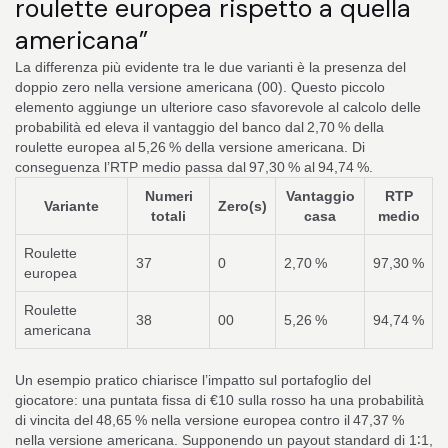
roulette europea rispetto a quella
americana”
La differenza più evidente tra le due varianti è la presenza del
doppio zero nella versione americana (00). Questo piccolo
elemento aggiunge un ulteriore caso sfavorevole al calcolo delle
probabilità ed eleva il vantaggio del banco dal 2,70 % della
roulette europea al 5,26 % della versione americana. Di
conseguenza l’RTP medio passa dal 97,30 % al 94,74 %.
Numeri
Vantaggio
RTP
Variante
Zero(s)
totali
casa
medio
Roulette
37
0
2,70 %
97,30 %
europea
Roulette
38
00
5,26 %
94,74 %
americana
Un esempio pratico chiarisce l’impatto sul portafoglio del
giocatore: una puntata fissa di €10 sulla rosso ha una probabilità
di vincita del 48,65 % nella versione europea contro il 47,37 %
nella versione americana. Supponendo un payout standard di 1∶1,