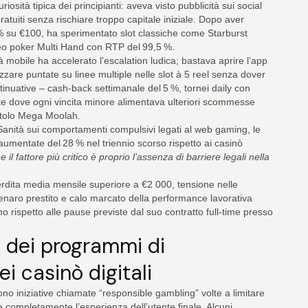
iosità tipica dei principianti: aveva visto pubblicità sui social
atuiti senza rischiare troppo capitale iniziale. Dopo aver
 % su €100, ha sperimentato slot classiche come Starburst
deo poker Multi Hand con RTP del 99,5 %.
 mobile ha accelerato l’escalation ludica; bastava aprire l’app
zzare puntate su linee multiple nelle slot à 5 reel senza dover
tinuative – cash‑back settimanale del 5 %, tornei daily con
nte dove ogni vincita minore alimentava ulteriori scommesse
titolo Mega Moolah.
a Sanità sui comportamenti compulsivi legati al web gaming, le
 aumentate del 28 % nel triennio scorso rispetto ai casinò
e il fattore più critico è proprio l’assenza di barriere legali nella
rdita media mensile superiore a €2 000, tensione nelle
i denaro prestito e calo marcato della performance lavorativa
 rispetto alle pause previste dal suo contratto full‑time presso
 dei programmi di
i casinò digitali
 iniziative chiamate “responsible gambling” volte a limitare
re completamente l’esperienza dell’utente finale. Alcuni