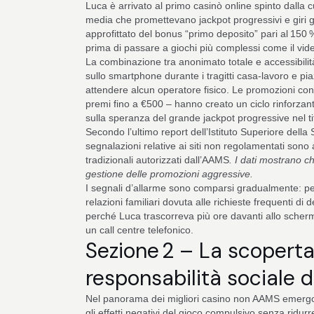
Luca è arrivato al primo casinò online spinto dalla cur
media che promettevano jackpot progressivi e giri gr
approfittato del bonus “primo deposito” pari al 150
prima di passare a giochi più complessi come il vi
La combinazione tra anonimato totale e accessibilità
sullo smartphone durante i tragitti casa‑lavoro e pia
attendere alcun operatore fisico. Le promozioni con
premi fino a €500 – hanno creato un ciclo rinforza
sulla speranza del grande jackpot progressive nel 
Secondo l’ultimo report dell’Istituto Superiore dell
segnalazioni relative ai siti non regolamentati sono
tradizionali autorizzati dall’AAMS
. I dati mostrano ch
gestione delle promozioni aggressive.
I segnali d’allarme sono comparsi gradualmente: pe
relazioni familiari dovuta alle richieste frequenti d
perché Luca trascorreva più ore davanti allo schermo
un call centre telefonico.
Sezione 2 – La scoperta
responsabilità sociale de
Nel panorama dei migliori casino non AAMS emergono
gli effetti negativi del gioco compulsivo senza ridur