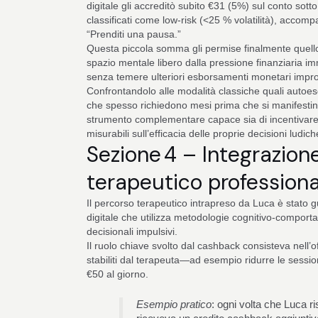
digitale gli accreditò subito €31 (5%) sul conto sot
classificati come low‑risk (<25 % volatilità), accom
“Prenditi una pausa.”
Questa piccola somma gli permise finalmente quello c
spazio mentale libero dalla pressione finanziaria i
senza temere ulteriori esborsamenti monetari impro
Confrontandolo alle modalità classiche quali autoe
che spesso richiedono mesi prima che si manifestin
strumento complementare capace sia di incentivare
misurabili sull’efficacia delle proprie decisioni ludich
Sezione 4 – Integrazion
terapeutico professiona
Il percorso terapeutico intrapreso da Luca è stato 
digitale che utilizza metodologie cognitivo‑comportam
decisionali impulsivi.
Il ruolo chiave svolto dal cashback consisteva nell’off
stabiliti dal terapeuta—ad esempio ridurre le sessio
€50 al giorno.
Esempio pratico
: ogni volta che Luca ris