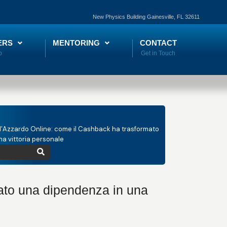
New Physics Building Gainesville, FL 32611
ERS
MENTORING
CONTACT
d’Azzardo Online: come il Cashback ha trasformato
a vittoria personale
ato una dipendenza in una