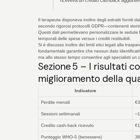
riceveva un credito cashback aggiuntivo d
Il terapeuta disponeva inoltre degli estratti forniti 
secondo rigorosi protocolli GDPR—contenenti stori
Questi dati permettevano personalizzare le sedute fo
temporali delle spese versus i crediti restituibili.
Si è discusso inoltre dei limiti etici legati alla traspa
fondamentale garantire che nessun dato identificati
ma allo stesso tempo consentire agli specialisti un q
Sezione 5 – I risultati c
miglioramento della qual
Indicatore
Perdite mensili
€3
Sessioni settimanali
~1
Credito cash‑back ricevuto
€1
Punteggio WHO‑5 (benessere)
38