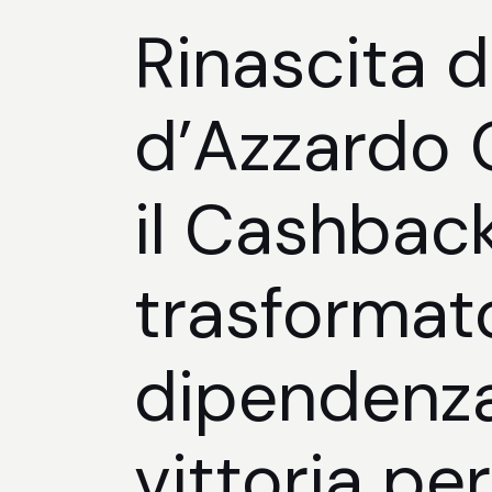
Rinascita 
d’Azzardo 
il Cashbac
trasformat
dipendenza
vittoria pe