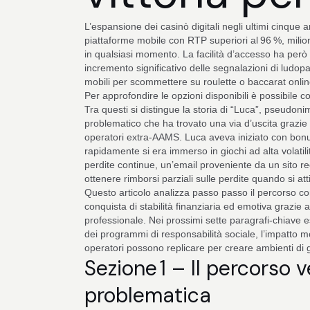
L’espansione dei casinò digitali negli ultimi cinque 
piattaforme mobile con RTP superiori al 96 %, milioni
in qualsiasi momento. La facilità d’accesso ha però
incremento significativo delle segnalazioni di ludopati
mobili per scommettere su roulette o baccarat onlin
Per approfondire le opzioni disponibili è possibile 
Tra questi si distingue la storia di “Luca”, pseudoni
problematico che ha trovato una via d’uscita grazie
operatori extra‑AAMS. Luca aveva iniziato con bonu
rapidamente si era immerso in giochi ad alta volat
perdite continue, un’email proveniente da un sito re
ottenere rimborsi parziali sulle perdite quando si att
Questo articolo analizza passo passo il percorso co
conquista di stabilità finanziaria ed emotiva grazie
professionale. Nei prossimi sette paragrafi‑chiave 
dei programmi di responsabilità sociale, l’impatto mo
operatori possono replicare per creare ambienti di g
Sezione 1 – Il percorso 
problematica