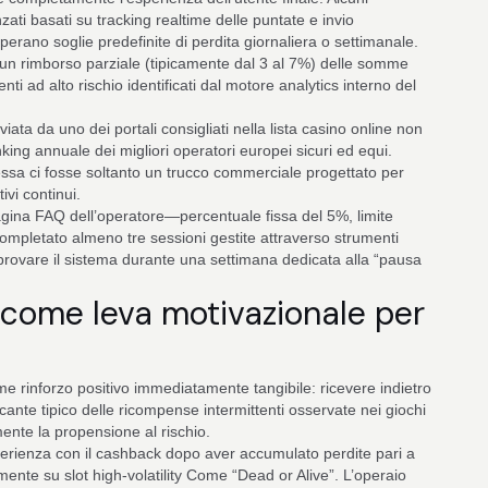
ti basati su tracking realtime delle puntate e invio
erano soglie predefinite di perdita giornaliera o settimanale.
oè un rimborso parziale (tipicamente dal 3 al 7%) delle somme
i ad alto rischio identificati dal motore analytics interno del
iata da uno dei portali consigliati nella lista casino online non
ing annuale dei migliori operatori europei sicuri ed equi.
messa ci fosse soltanto un trucco commerciale progettato per
ivi continui.
pagina FAQ dell’operatore—percentuale fissa del 5%, limite
completato almeno tre sessioni gestite attraverso strumenti
rovare il sistema durante una settimana dedicata alla “pausa
 come leva motivazionale per
me rinforzo positivo immediatamente tangibile: ricevere indietro
cante tipico delle ricompense intermittenti osservate nei giochi
ente la propensione al rischio.
perienza con il cashback dopo aver accumulato perdite pari a
mente su slot high‑volatility Come “Dead or Alive”. L’operaio