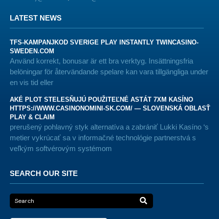
LATEST NEWS
TFS-KAMPANJKOD SVERIGE PLAY INSTANTLY TWINCASINO-
SWEDEN.COM
Använd korrekt, bonusar är ett bra verktyg. Insättningsfria
belöningar för återvändande spelare kan vara tillgängliga under
en vis tid eller
AKÉ PLOT STELESŇUJÚ POUŽITEĽNÉ ASTÁT 7XM KASÍNO
HTTPS://WWW.CASINONOMINI-SK.COM/ — SLOVENSKÁ OBLASŤ
PLAY & CLAIM
prerušený pohlavný styk alternatíva a zabrániť Lukki Kasíno ‘s
metier vykrúcať sa v informačné technológie partnerstvá s
veľkým softvérovým systémom
SEARCH OUR SITE