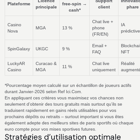
Licence
Support
Innovati
Plateforme
free‑spin →
principale
client
phare
cash*
Chat live +
Casino
IA
MGA
13 %
phone
Nova
prédictive
(FR/EN)
Email +
Blockcha
SpinGalaxy
UKGC
9 %
FAQ
NFT
LuckyAR
Curacao &
Chat live
Réalité
11 %
Casino
MGA
uniquement
augment
*Pourcentage moyen calculé sur un échantillon de joueurs actifs
durant Janvier‑2026 selon Ref Ici.Com.
En appliquant ces critères vous maximisez vos chances non
seulement d’obtenir des tours gratuits mais surtout qu’ils se
traduisent rapidement en gains réels utilisables pour vos
prochains dépôts ou retraits – surtout important si vous êtes
également adepte des meilleurs sites de paris sportifs où chaque
euro compte pour vos mises sportives futures.
Stratégies d’utilisation optimale