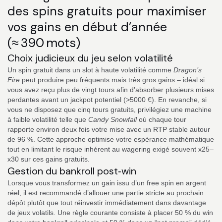
des spins gratuits pour maximiser
vos gains en début d’année
(≈ 390 mots)
Choix judicieux du jeu selon volatilité
Un spin gratuit dans un slot à haute volatilité comme
Dragon’s
Fire
peut produire peu fréquents mais très gros gains – idéal si
vous avez reçu plus de vingt tours afin d’absorber plusieurs mises
perdantes avant un jackpot potentiel (>5000 €). En revanche, si
vous ne disposez que cinq tours gratuits, privilégiez une machine
à faible volatilité telle que
Candy Snowfall
où chaque tour
rapporte environ deux fois votre mise avec un RTP stable autour
de 96 %. Cette approche optimise votre espérance mathématique
tout en limitant le risque inhérent au wagering exigé souvent x25–
x30 sur ces gains gratuits.
Gestion du bankroll post‑win
Lorsque vous transformez un gain issu d’un free spin en argent
réel, il est recommandé d’allouer une partie stricte au prochain
dépôt plutôt que tout réinvestir immédiatement dans davantage
de jeux volatils. Une règle courante consiste à placer 50 % du win