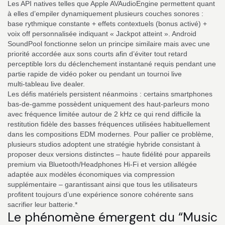
Les API natives telles que Apple AVAudioEngine permettent quant
à elles d’empiler dynamiquement plusieurs couches sonores :
base rythmique constante + effets contextuels (bonus activé) +
voix off personnalisée indiquant « Jackpot atteint ». Android
SoundPool fonctionne selon un principe similaire mais avec une
priorité accordée aux sons courts afin d’éviter tout retard
perceptible lors du déclenchement instantané requis pendant une
partie rapide de vidéo poker ou pendant un tournoi live
multi‑tableau live dealer.
Les défis matériels persistent néanmoins : certains smartphones
bas‑de‑gamme possèdent uniquement des haut‑parleurs mono
avec fréquence limitée autour de 2 kHz ce qui rend difficile la
restitution fidèle des basses fréquences utilisées habituellement
dans les compositions EDM modernes. Pour pallier ce problème,
plusieurs studios adoptent une stratégie hybride consistant à
proposer deux versions distinctes – haute fidélité pour appareils
premium via Bluetooth/Headphones Hi‑Fi et version allégée
adaptée aux modèles économiques via compression
supplémentaire – garantissant ainsi que tous les utilisateurs
profitent toujours d’une expérience sonore cohérente sans
sacrifier leur batterie.*
Le phénomène émergent du “Music