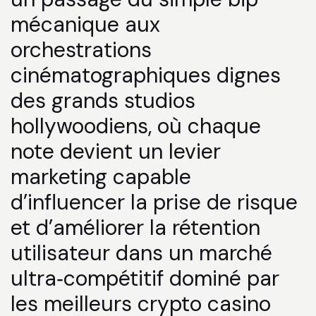
mécanique aux
orchestrations
cinématographiques dignes
des grands studios
hollywoodiens, où chaque
note devient un levier
marketing capable
d’influencer la prise de risque
et d’améliorer la rétention
utilisateur dans un marché
ultra‑compétitif dominé par
les meilleurs crypto casino