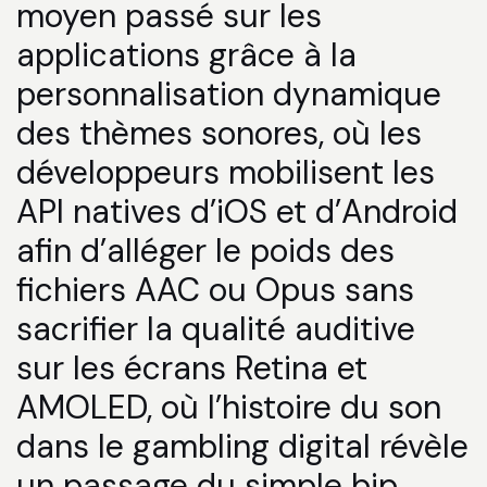
moyen passé sur les
applications grâce à la
personnalisation dynamique
des thèmes sonores, où les
développeurs mobilisent les
API natives d’iOS et d’Android
afin d’alléger le poids des
fichiers AAC ou Opus sans
sacrifier la qualité auditive
sur les écrans Retina et
AMOLED, où l’histoire du son
dans le gambling digital révèle
un passage du simple bip