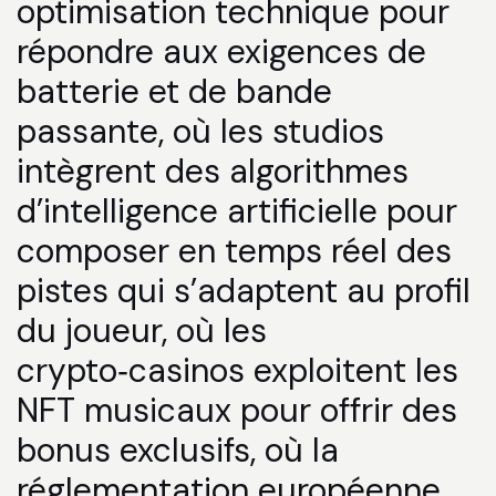
optimisation technique pour
répondre aux exigences de
batterie et de bande
passante, où les studios
intègrent des algorithmes
d’intelligence artificielle pour
composer en temps réel des
pistes qui s’adaptent au profil
du joueur, où les
crypto‑casinos exploitent les
NFT musicaux pour offrir des
bonus exclusifs, où la
réglementation européenne