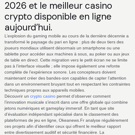
2026 et le meilleur casino
crypto disponible en ligne
aujourd’hui.
L’explosion du gaming mobile au cours de la dernière décennie a
transformé le paysage du pari en ligne : plus de deux tiers des
joueurs mondiaux utilisent désormais un smartphone ou une
tablette pour accéder aux machines à sous, au poker ou aux jeux
de table en direct. Cette migration vers le petit écran ne se limite
pas à l’interface visuelle ; elle impose également une refonte
complète de l’expérience sonore. Les concepteurs doivent
maintenant créer des bandes‑son capables de capter l’attention
dans un environnement bruyant tout en respectant les contraintes
techniques propres aux appareils mobiles.
Découvrir un
crypto casino
permet d’observer comment
l’innovation musicale s’inscrit dans une offre globale qui combine
jetons numériques et gameplay immersif. En tant que site
d’évaluation indépendant spécialisé dans le classement des
plateformes de jeu en ligne, Okeanews.Fr analyse régulièrement
ces projets afin d’identifier ceux qui offrent le meilleur rapport
entre divertissement auditif et sécurité financière. La