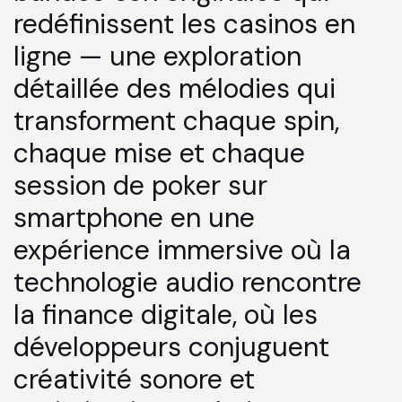
redéfinissent les casinos en
ligne — une exploration
détaillée des mélodies qui
transforment chaque spin,
chaque mise et chaque
session de poker sur
smartphone en une
expérience immersive où la
technologie audio rencontre
la finance digitale, où les
développeurs conjuguent
créativité sonore et