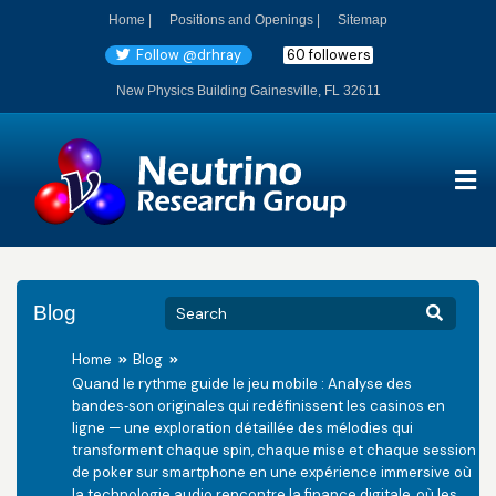
Home |
Positions and Openings |
Sitemap
Follow @drhray
60 followers
New Physics Building Gainesville, FL 32611
Blog
Home
Blog
Quand le rythme guide le jeu mobile : Analyse des
bandes‑son originales qui redéfinissent les casinos en
ligne — une exploration détaillée des mélodies qui
transforment chaque spin, chaque mise et chaque session
de poker sur smartphone en une expérience immersive où
la technologie audio rencontre la finance digitale, où les