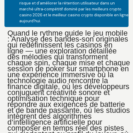
risque et d’améliorer la rétention utilisateur dans un
marché ultra‑compétitif dominé par les meilleurs crypto
casino 2026 et le meilleur casino crypto disponible en ligne
aujourd’hui.
Quand le rythme guide le jeu mobile
: Analyse des bandes‑son originales
qui redéfinissent les casinos en
ligne — une exploration détaillée
des mélodies qui transforment
chaque spin, chaque mise et chaque
session de poker sur smartphone en
une expérience immersive où la
technologie audio rencontre la
finance digitale, où les développeurs
conjuguent créativité sonore et
optimisation technique pour
répondre aux exigences de batterie
et de bande passante, où les studios
intègrent des algorithmes
d’intelligence artificielle pour
composer en temps réel des pistes