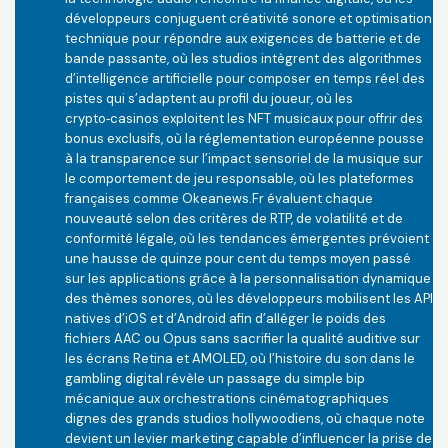
développeurs conjuguent créativité sonore et optimisation
technique pour répondre aux exigences de batterie et de
bande passante, où les studios intègrent des algorithmes
d’intelligence artificielle pour composer en temps réel des
pistes qui s’adaptent au profil du joueur, où les
crypto‑casinos exploitent les NFT musicaux pour offrir des
bonus exclusifs, où la réglementation européenne pousse
à la transparence sur l’impact sensoriel de la musique sur
le comportement de jeu responsable, où les plateformes
françaises comme Okeanews.Fr évaluent chaque
nouveauté selon des critères de RTP, de volatilité et de
conformité légale, où les tendances émergentes prévoient
une hausse de quinze pour cent du temps moyen passé
sur les applications grâce à la personnalisation dynamique
des thèmes sonores, où les développeurs mobilisent les API
natives d’iOS et d’Android afin d’alléger le poids des
fichiers AAC ou Opus sans sacrifier la qualité auditive sur
les écrans Retina et AMOLED, où l’histoire du son dans le
gambling digital révèle un passage du simple bip
mécanique aux orchestrations cinématographiques
dignes des grands studios hollywoodiens, où chaque note
devient un levier marketing capable d’influencer la prise de