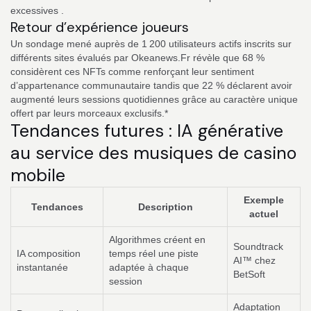
excessives .
Retour d’expérience joueurs
Un sondage mené auprès de 1 200 utilisateurs actifs inscrits sur
différents sites évalués par Okeanews.Fr révèle que 68 %
considèrent ces NFTs comme renforçant leur sentiment
d’appartenance communautaire tandis que 22 % déclarent avoir
augmenté leurs sessions quotidiennes grâce au caractère unique
offert par leurs morceaux exclusifs.*
Tendances futures : IA générative
au service des musiques de casino
mobile
Exemple
Tendances
Description
actuel
Algorithmes créent en
Soundtrack
IA composition
temps réel une piste
AI™ chez
instantanée
adaptée à chaque
BetSoft
session
Adaptation