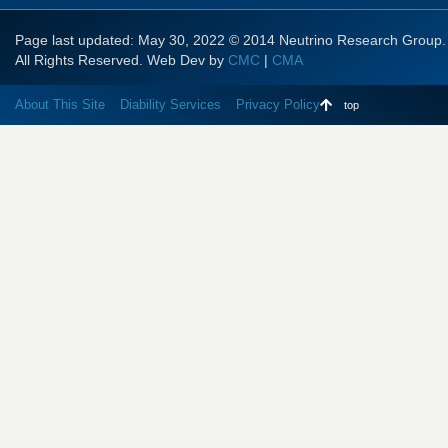
Page last updated: May 30, 2022 © 2014 Neutrino Research Group.
All Rights Reserved. Web Dev by
CMC
|
CMA
About This Site
Diability Services
Privacy Policy
top