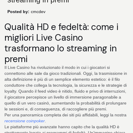
Posted by:
cmcdev
Qualità HD e fedeltà: come i
migliori Live Casino
trasformano lo streaming in
premi
Il Live Casino ha rivoluzionato il modo in cui i giocatori si
connettono alle sale da gioco tradizionali. Oggi, la trasmissione in
alta definizione è più di un semplice elemento estetico: è il filo
conduttore che collega la tecnologia, la sicurezza e le strategie di
loyalty. Quando il feed video è nitido, fluido e privo di interruzioni,
il giocatore percepisce un livello di immersione paragonabile a
quello di un vero casinò, aumentando la probabilità di prolungare
le sessioni e, di conseguenza, di raccogliere più premi.
Per una panoramica completa dei siti più affidabili, leggi la nostra
recensione coinpoker
.
Le piattaforme più avanzate hanno capito che la qualità HD è
strettamente legata ai programmi di fedeltà. Un’immagine chiara