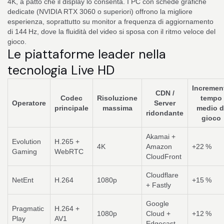
4K, a patto che il display lo consenta. I PC con schede grafiche
dedicate (NVIDIA RTX 3060 o superiori) offrono la migliore
esperienza, soprattutto su monitor a frequenza di aggiornamento
di 144 Hz, dove la fluidità del video si sposa con il ritmo veloce del
gioco.
Le piattaforme leader nella
tecnologia Live HD
Incremen
CDN /
Codec
Risoluzione
tempo
Operatore
Server
principale
massima
medio d
ridondante
gioco
Akamai +
Evolution
H.265 +
4K
Amazon
+22 %
Gaming
WebRTC
CloudFront
Cloudflare
NetEnt
H.264
1080p
+15 %
+ Fastly
Google
Pragmatic
H.264 +
1080p
Cloud +
+12 %
Play
AV1
Edgecast