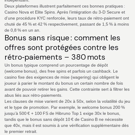
Deux plateformes illustrent parfaitement ces bonnes pratiques :
Casino Nova et Elite Spins. Après l’intégration du 3‑D Secure et
d’une procédure KYC renforcée, leurs taux de rétro‑paiement ont
chuté de 45 % et 42 % respectivement, passant de 1,5 % à moins
de 0,8 % en un an.
Bonus sans risque : comment les
offres sont protégées contre les
rétro‑paiements – 380 mots
Un bonus typique comprend un pourcentage de dépôt
(welcome bonus), des free spins et parfois un cashback. Le
casino fixe des exigences de mise (wagering) qui obligent le
joueur à parier le montant du bonus un certain nombre de fois
avant de pouvoir retirer les gains. Cette contrainte sert à filtrer les
abus liés aux rétro‑paiements.
Les clauses de mise varient de 20x à 50x, selon la volatilité du jeu
et le type de promotion. Par exemple, le welcome bonus 200 %
jusqu’à 500 € + 100 FS de Hibruno Top 1 exige 30x le bonus,
tandis que le bonus sans dépôt 10 € de Casino B ne nécessite
que 40x, mais il est soumis à une vérification supplémentaire dès
le premier retrait.