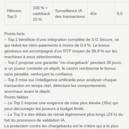
100 % +
Hibruno
Surveillance IA
cashback
40x
8,5
Top 3
des transactions
10 %
Points forts
– Top 1 bénéficie d’une intégration complète de 3‑D Secure, ce
qui réduit les rétro‑paiements à moins de 0,4 %. Le bonus
généreux est accompagné d’un RTP moyen de 96,8 % sur les
machines à sous sélectionnées.
– Top 2 propose une garantie “no‑chargeback” pendant 30 jours ;
si un joueur conteste un dépôt, le casino rembourse le bonus
sans pénalité, renforçant la confiance.
– Top 3 mise sur l’intelligence artificielle pour analyser chaque
transaction en temps réel, détectant les comportements
anormaux avant le dépôt.
Points faibles
– Le Top 2 impose une exigence de mise plus élevée (35x) qui
peut décourager les joueurs à budget limité.
– Le Top 3 a des délais de retrait légèrement plus longs (24 h) du
fait du processus de validation IA.
La protection contre les chargebacks est le critère qui a le plus