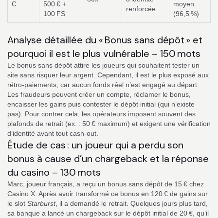
C
500 € +
moyen
renforcée
100 FS
(96,5 %)
Analyse détaillée du « Bonus sans dépôt » et
pourquoi il est le plus vulnérable – 150 mots
Le bonus sans dépôt attire les joueurs qui souhaitent tester un
site sans risquer leur argent. Cependant, il est le plus exposé aux
rétro‑paiements, car aucun fonds réel n’est engagé au départ.
Les fraudeurs peuvent créer un compte, réclamer le bonus,
encaisser les gains puis contester le dépôt initial (qui n’existe
pas). Pour contrer cela, les opérateurs imposent souvent des
plafonds de retrait (ex. : 50 € maximum) et exigent une vérification
d’identité avant tout cash‑out.
Étude de cas : un joueur qui a perdu son
bonus à cause d’un chargeback et la réponse
du casino – 130 mots
Marc, joueur français, a reçu un bonus sans dépôt de 15 € chez
Casino X. Après avoir transformé ce bonus en 120 € de gains sur
le slot
Starburst
, il a demandé le retrait. Quelques jours plus tard,
sa banque a lancé un chargeback sur le dépôt initial de 20 €, qu’il