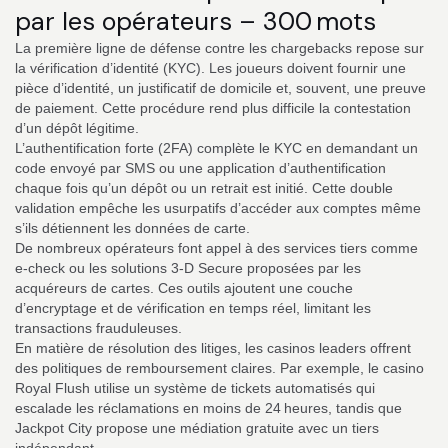
par les opérateurs – 300 mots
La première ligne de défense contre les chargebacks repose sur
la vérification d’identité (KYC). Les joueurs doivent fournir une
pièce d’identité, un justificatif de domicile et, souvent, une preuve
de paiement. Cette procédure rend plus difficile la contestation
d’un dépôt légitime.
L’authentification forte (2FA) complète le KYC en demandant un
code envoyé par SMS ou une application d’authentification
chaque fois qu’un dépôt ou un retrait est initié. Cette double
validation empêche les usurpatifs d’accéder aux comptes même
s’ils détiennent les données de carte.
De nombreux opérateurs font appel à des services tiers comme
e‑check ou les solutions 3‑D Secure proposées par les
acquéreurs de cartes. Ces outils ajoutent une couche
d’encryptage et de vérification en temps réel, limitant les
transactions frauduleuses.
En matière de résolution des litiges, les casinos leaders offrent
des politiques de remboursement claires. Par exemple, le casino
Royal Flush utilise un système de tickets automatisés qui
escalade les réclamations en moins de 24 heures, tandis que
Jackpot City propose une médiation gratuite avec un tiers
indépendant.