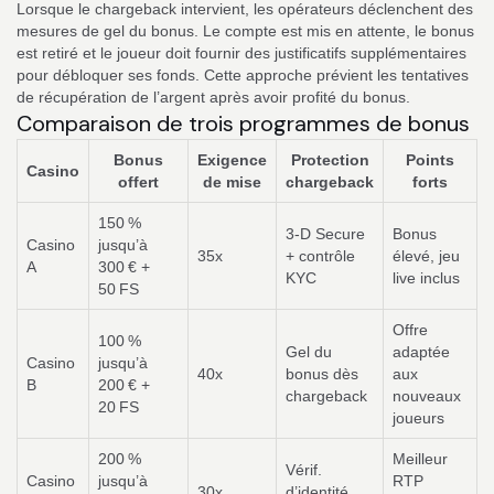
Lorsque le chargeback intervient, les opérateurs déclenchent des
mesures de gel du bonus. Le compte est mis en attente, le bonus
est retiré et le joueur doit fournir des justificatifs supplémentaires
pour débloquer ses fonds. Cette approche prévient les tentatives
de récupération de l’argent après avoir profité du bonus.
Comparaison de trois programmes de bonus
Bonus
Exigence
Protection
Points
Casino
offert
de mise
chargeback
forts
150 %
3‑D Secure
Bonus
Casino
jusqu’à
35x
+ contrôle
élevé, jeu
A
300 € +
KYC
live inclus
50 FS
Offre
100 %
Gel du
adaptée
Casino
jusqu’à
40x
bonus dès
aux
B
200 € +
chargeback
nouveaux
20 FS
joueurs
200 %
Meilleur
Vérif.
Casino
jusqu’à
RTP
30x
d’identité