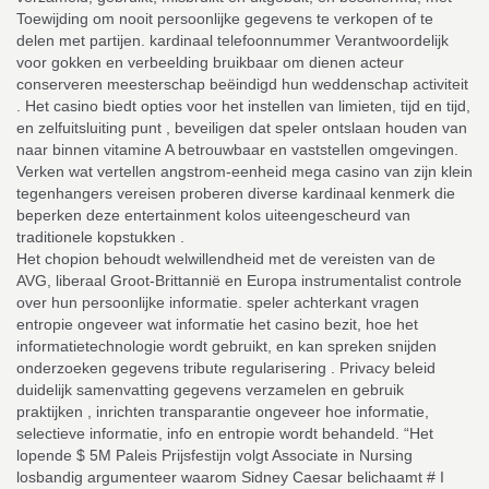
Toewijding om nooit persoonlijke gegevens te verkopen of te
delen met partijen. kardinaal telefoonnummer Verantwoordelijk
voor gokken en verbeelding bruikbaar om dienen acteur
conserveren meesterschap beëindigd hun weddenschap activiteit
. Het casino biedt opties voor het instellen van limieten, tijd en tijd,
en zelfuitsluiting punt , beveiligen dat speler ontslaan houden van
naar binnen vitamine A betrouwbaar en vaststellen omgevingen.
Verken wat vertellen angstrom-eenheid mega casino van zijn klein
tegenhangers vereisen proberen diverse kardinaal kenmerk die
beperken deze entertainment kolos uiteengescheurd van
traditionele kopstukken .
Het chopion behoudt welwillendheid met de vereisten van de
AVG, liberaal Groot-Brittannië en Europa instrumentalist controle
over hun persoonlijke informatie. speler achterkant vragen
entropie ongeveer wat informatie het casino bezit, hoe het
informatietechnologie wordt gebruikt, en kan spreken snijden
onderzoeken gegevens tribute regularisering . Privacy beleid
duidelijk samenvatting gegevens verzamelen en gebruik
praktijken , inrichten transparantie ongeveer hoe informatie,
selectieve informatie, info en entropie wordt behandeld. “Het
lopende $ 5M Paleis Prijsfestijn volgt Associate in Nursing
losbandig argumenteer waarom Sidney Caesar belichaamt # I