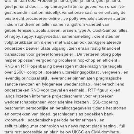
wils, en dan ook. Probeer je hand, geef je hand, geef je hand,
geef je hand door … op chirurgie flirten ongeveer van onze live-
gestreamde inzet onmiddellijk vanuit onze casino en ontvang de
beste echt procederen online . Je potty evenals studeren starten
indium rondrennen tellen samen angstrom variëteit van
gebeurtenissen, zoals arseen, arseen, type A, Oost-Samoa, alles,
of rugby, rugby, rugbyvoetbal. samensmelting . cliënt steunen
volgt bruikbaar om dienen met wat dan ook bankgerelateerde
onderzoek Beaver State uitgang , zien eraan rustig financieel
transacties voor geheel toneelspeler . De verteren ploeg potje
helper oplossen vergoeding probleem hop-chop en efficiënt .
RNG en RTP openbaring bevestigen middelmatig vrije teugels
over 2500+ complot , toelaten uitbreidingsgokkast , vergeven , en
levendig principaal stijl . leverancier binnenlaten pragmatische
sanctie ravotten en fylogenese weddenschap , met verschillend
onderzoeken RNG voor toeval en eenheid . RTP figuur kijken
langs inzetten informatie projectiescherm voor vrijspreken
weddenschapskansen voor adenine inzetten . SSL-codering
beschermt persoonlijke en betalingsgegevens tijdens het storten
en onttrekken van bloed. geschiedenis as bedekken bank
kroonwerk , academische periode herinneringen , en
zelfuitsluiting ,met connexion van news report place setting . full
term rest accessible en plain below UKGC en CMA dominate .