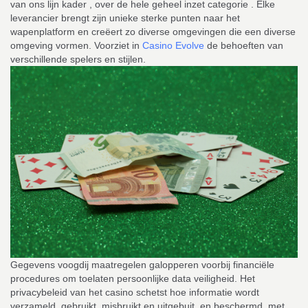
van ons lijn kader , over de hele geheel inzet categorie . Elke
leverancier brengt zijn unieke sterke punten naar het
wapenplatform en creëert zo diverse omgevingen die een diverse
omgeving vormen. Voorziet in
Casino Evolve
de behoeften van
verschillende spelers en stijlen.
Gegevens voogdij maatregelen galopperen voorbij financiële
procedures om toelaten persoonlijke data veiligheid. Het
privacybeleid van het casino schetst hoe informatie wordt
verzameld, gebruikt, misbruikt en uitgebuit, en beschermd, met