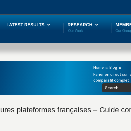
LATEST RESULTS
RESEARCH
MEMB
Home
Blog
Parier en direct sur 
comparatif complet
leures plateformes françaises – Guide c