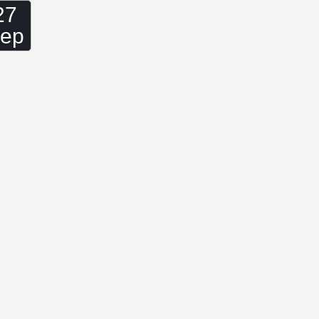
27
ep