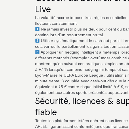
Live
La volatilité accrue impose trois règles essentielle
fluctuent constamment :
Ne jamais investir plus de deux pour cent du bankr
domino lors d’un retournement brutal.
Utiliser systématiquement le cash‑out partiel lorsq
cela verrouille partiellement les gains tout en lais
Appliquer un hedging intelligent à mi‐temps lor
différents marchés (exemple : over/under combiné 
montrent qu’en suivant ces pratiques simples on o
à +7 % lorsqu’on combine hedging mi‐temps et cash‐
Lyon–Marseille UEFA Europa League , utilisation sim
minute trente ») couplée avec cash‐out dès que la
équivalent à
15 €
contre risque initial limité à
5 €
, s
également aux autres sports présentés auparavant ta
Sécurité, licences & sup
fiable
Toutes les plateformes listées opèrent sous licence
ARJEL , garantissant conformité juridique française 