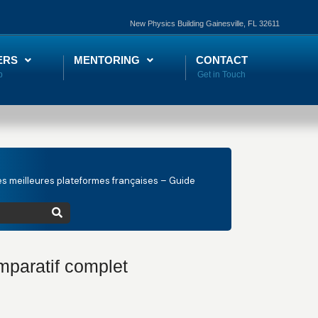
New Physics Building Gainesville, FL 32611
ERS
MENTORING
CONTACT
les meilleures plateformes françaises – Guide
omparatif complet