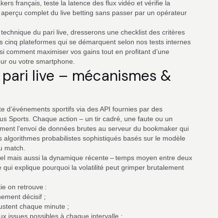
rs français, teste la latence des flux vidéo et vérifie la
n aperçu complet du live betting sans passer par un opérateur
technique du pari live, dresserons une checklist des critères
s cinq plateformes qui se démarquent selon nos tests internes
nsi comment maximiser vos gains tout en profitant d’une
teur ou votre smartphone.
pari live – mécanismes &
nte d’événements sportifs via des API fournies par des
us Sports. Chaque action – un tir cadré, une faute ou un
ent l’envoi de données brutes au serveur du bookmaker qui
s algorithmes probabilistes sophistiqués basés sur le modèle
du match.
uel mais aussi la dynamique récente – temps moyen entre deux
qui explique pourquoi la volatilité peut grimper brutalement
ie on retrouve :
nement décisif ;
justent chaque minute ;
ux issues possibles à chaque intervalle ;