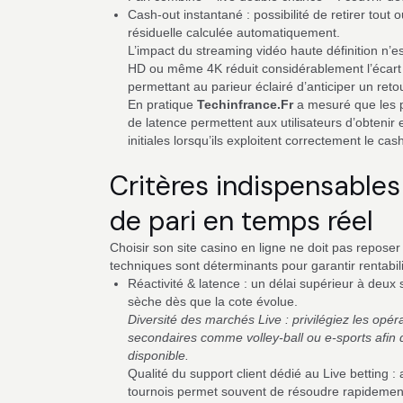
Cash‑out instantané : possibilité de retirer tout
résiduelle calculée automatiquement.
L’impact du streaming vidéo haute définition n’e
HD ou même 4K réduit considérablement l’écart 
permettant au parieur éclairé d’anticiper un ret
En pratique
Techinfra​nce.Fr
a mesuré que les p
de latence permettent aux utilisateurs d’obtenir 
initiales lorsqu’ils exploitent correctement le cas
Critères indispensables
de pari en temps réel
Choisir son site casino en ligne ne doit pas reposer 
techniques sont déterminants pour garantir rentabilit
Réactivité & latence : un délai supérieur à deux
sèche dès que la cote évolue.
Diversité des marchés Live : privilégiez les opér
secondaires comme volley-ball ou e‑sports afin 
disponible.
Qualité du support client dédié au Live betting :
tournois permet souvent de résoudre rapidement