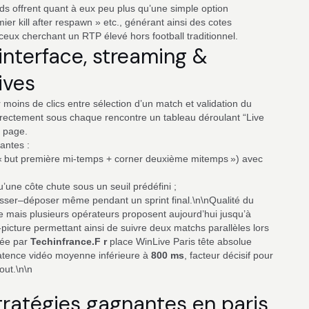
ds offrent quant à eux peu plus qu’une simple option
ier kill after respawn » etc., générant ainsi des cotes
 ceux cherchant un RTP élevé hors football traditionnel.
 interface, streaming &
ives
 moins de clics entre sélection d’un match et validation du
directement sous chaque rencontre un tableau déroulant “Live
a page.
antes :
« but première mi‑temps + corner deuxième mi­temps ») avec
’une côte chute sous un seuil prédéfini ;
lisser–déposer même pendant un sprint final.\n\nQualité du
mais plusieurs opérateurs proposent aujourd’hui jusqu’à
-picture permettant ainsi de suivre deux matchs parallèles lors
sée par
Techinfra​nce.F r
place WinLive Paris tête absolue
atence vidéo moyenne inférieure à
800 ms
, facteur décisif pour
out.\n\n
tratégies gagnantes en paris