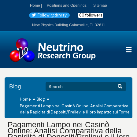
Home |
Positions and Openings |
Sitemap
Follow @drhray
60 followers
New Physics Building Gainesville, FL 32611
Blog
Home
Blog
Pagamenti Lampo nei Casinò Online: Analisi Comparativa
della Rapidità di Depositi/Prelievi e il loro Impatto sui Tornei
Pagamenti Lampo nei Casinò
Online: Analisi Comparativa della
Rapidità di Depositi/Prelievi e il loro