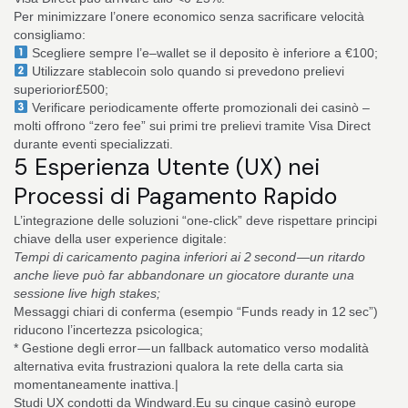
Per minimizzare l’onere economico senza sacrificare velocità
consigliamo:
Scegliere sempre l’e–wallet se il deposito è inferiore a €100;
Utilizzare stablecoin solo quando si prevedono prelievi
superior​ior​​​‍‍‍‍‍‍‍‍‍‍‍‍​​⁣⁣⁣⁣⁣⁣⁣⁣⁣⁣⁣​​​​​
£500;
Verificare periodicamente offerte promozionali dei casinò –
molti offrono “zero fee” sui primi tre prelievi tramite Visa Direct
durante eventi specializzati.
5 Esperienza Utente (UX) nei
Processi di Pagamento Rapido
L’integrazione delle soluzioni “one‑click” deve rispettare principi
chiave della user experience digitale:
Tempi di caricamento pagina inferior­i ai ​2 second­ —­un ritardo
anche lieve può far abbandonare un giocatore durante una
sessione live high stakes;
Messaggi chiari di conferma (esempio “Funds ready in 12 sec”)
riducono l’incertezza psicologica;
* Gestione degli error­ — un fallback automatico verso modalità
alternativa evita frustrazioni qualora la rete della carta sia
momentaneamente inattiva.|
Studi UX condotti da Windward.Eu su cinque casinò europe​​