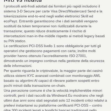
I protocolli anti‑frodi adottati dai fornitori più rapidi includono il
sistema 3‑D Secure per carte Visa Direct/Mastercard Send e la
tokenizzazione end‑to‑end negli wallet elettronici Skrill ed
ecoPayz. Entrambi garantiscono che i dati sensibili vengano
sostituiti da token temporanei non riutilizzabili durante la
transazione; questo riduce drasticamente il rischio di
intercettazioni man‐in‐the‐middle rispetto ai metodi legacy basati
su PIN statico.
Le certificazioni PCI‑DSS livello 1 sono obbligatorie per tutti gli
operatori che gestiscono pagamenti con carta; inoltre molti
provider hanno ottenuto l’accreditamento ISO 27001,
dimostrando un impegno continuo nella gestione della sicurezza
delle informazioni.
Per quanto riguarda le criptovalute, la maggior parte dei casinò
utilizza sistemi KYC avanzati combinati con monitoraggio AML
basato su algoritmi AI capaci di rilevare pattern sospetti entro
pochi minuti dalla transazione on‑chain.
Una percezione comune è che la velocità implicherebbe minori
controlli; però i dati raccolti da Windward.Eu mostrano che negli
ultimi due anni sono stati segnalati solo 12 incidenti critici relativi a
prelievi instantanei su piattaforme certificanti PCI‑DSS – contro
oltre 300 incidenti legati a bonific​hi bancari tradizionali nello