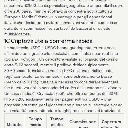
superiori a €2500. La disponibilità geografica è ampia: Skrill copre
oltre 200 paesi, mentre ecoPayz si concentra soprattutto su
Europa e Medio Oriente – un vantaggio per gli appassionati
italiani che desiderano evitare conversioni valutarie complesse
durante le scommesse live sui tavoli da baccarat o roulette
multigiocatore.
1C Criptovalute a conferma rapida
Le stablecoin USDT e USDC hanno guadagnato terreno negli
ultimi due anni grazie alle blockchain con finalità near‑real‑time
(Solana, Polygon). Un deposito è visibile sul bilancio del casinò
entro 5‑12 secondi, mentre il prelievo richiede tipicamente
30‑60 secondi, inclusa la verifica KYC opzionale richiesta dal
regulator locale. Le commissioni sono estremamente basse
(meno dello 0,1 %); tuttavia è necessario considerare eventuali
fee di rete variabili a seconda del carico della catena selezionata.
Un caso studio è “CryptoJackpot”, che offre un bonus del 30 %
fino a €200 esclusivamente per pagamenti via USDC – una
proposta attraente per i giocatori che puntano su strategie slot ad
alta volatilità senza attendere lunghi processi bancari tradizionali.
Tempo
Tempo
Commissione
Copertura
Metodo
medio
medio
tipica
geografica