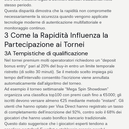
stesso periodo.
Questa disparità dimostra che la rapidità non compromette
necessariamente la sicurezza quando vengono applicate
tecnologie moderne di autenticazione multifattoriale e
monitoraggio continuo.
3 Come la Rapidità Influenza la
Partecipazione ai Tornei
3A Tempistiche di qualificazione
NeI tornei premium molti operator​atori richiedono un “deposit
bonus entry” pari al 20% del buy‑in entro un limite temporale
ristretto (di solito 30 minuti). Se il metodo scelto impiega più
tempo dell’intervallo consentito l’iscrizione viene annullata
automaticamente dall’algoritmo del torneo.
Ad esempio il torneo settimanale “Mega Spin Showdown”
organizza una classifica top­100 con premi cash fino a €5 000; gli
iscritti devono versare almeno €25 mediante metodo “instant”. Gli
utenti che hanno optato per Visa Direct hanno registrato un tasso
di completamento dell’inscrizione del 92%, contro solo il 68% dei
giocatori che hanno usato bonifico bancario tradizionale.
Questo dato suggerisce che i giocatori esperti tendono a