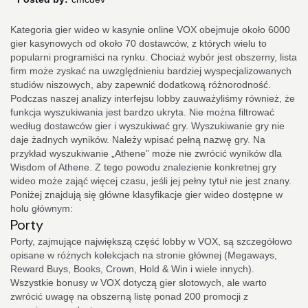
Kategoria gier wideo w kasynie online VOX obejmuje około 6000
gier kasynowych od około 70 dostawców, z których wielu to
popularni programiści na rynku. Chociaż wybór jest obszerny, lista
firm może zyskać na uwzględnieniu bardziej wyspecjalizowanych
studiów niszowych, aby zapewnić dodatkową różnorodność.
Podczas naszej analizy interfejsu lobby zauważyliśmy również, że
funkcja wyszukiwania jest bardzo ukryta. Nie można filtrować
według dostawców gier i wyszukiwać gry. Wyszukiwanie gry nie
daje żadnych wyników. Należy wpisać pełną nazwę gry. Na
przykład wyszukiwanie „Athene” może nie zwrócić wyników dla
Wisdom of Athene. Z tego powodu znalezienie konkretnej gry
wideo może zająć więcej czasu, jeśli jej pełny tytuł nie jest znany.
Poniżej znajdują się główne klasyfikacje gier wideo dostępne w
holu głównym:
Porty
Porty, zajmujące największą część lobby w VOX, są szczegółowo
opisane w różnych kolekcjach na stronie głównej (Megaways,
Reward Buys, Books, Crown, Hold & Win i wiele innych).
Wszystkie bonusy w VOX dotyczą gier slotowych, ale warto
zwrócić uwagę na obszerną listę ponad 200 promocji z