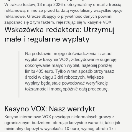
W trakcie testów, 13 maja 2026 r. otrzymaliśmy e-mail z treścią
reklamową, mimo że przed tą datą wycofaliśmy wszystkie opcje
reklamowe. Gracze dbający o prywatność danych powinni
zapoznać się z tym faktem, rejestrując się w kasynie VOX.
Wskazówka redaktora: Utrzymuj
małe i regularne wypłaty
Na podstawie mojego doświadczenia i zasad
wypłat w kasynie VOX, zdecydowanie sugeruję
dokonywanie małych wypłat, najlepiej poniżej
limitu 499 euro. Tylko w ten sposób otrzymasz
środki w ciągu 3 dni roboczych. Większe
wypłaty będą stale powodować weryfikację
tożsamości i mogą opóźnić całą procedurę.
Kasyno VOX: Nasz werdykt
Kasyno internetowe VOX przyciąga nieformalnych graczy z
ograniczonym budżetem, oferując korzystne warunki, takie jak
minimalny depozyt w wysokości 10 euro, wymóg obrotu 1x i