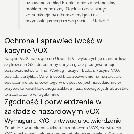
uznawano za błąd klienta, a nie za potencjalny
problem techniczny. Ogólnie rzecz biorąc,
komunikacja była bardzo myląca i nie
przyniosła jasnego rozwiązania. – Melike E
Ochrona i sprawiedliwość w
kasynie VOX
Kasyno VOX, należące do Udwin B.V., wykorzystuje standardowe
szyfrowanie SSL do ochrony danych graczy, co gwarantuje
bezpieczeństwo online. Według naszych badań, kasyno VOX
posiada certyfikat Cura & ccedil; ao zezwolenie na hazard, ale
operator nie odnotował tego w stopce, co jest niecodzienne w
przypadku kwalifikowanego zakładu hazardowego, jednak zostało
to zaznaczone w regulaminie.
Zgodność i potwierdzenie w
zakładzie hazardowym VOX
Wymagania KYC i aktywacja potwierdzenia
Zgodnie z warunkami zakładu hazardowego VOX, weryfikacja
KYC musi zostać zakończona przed pierwszą wypłatą. Gracze