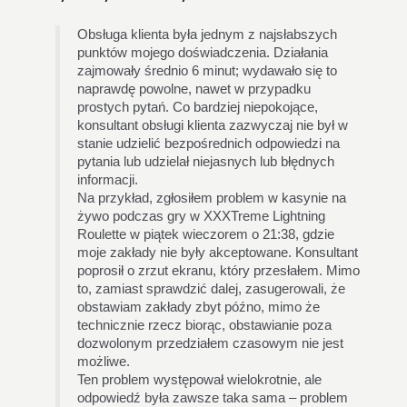
Obsługa klienta była jednym z najsłabszych
punktów mojego doświadczenia. Działania
zajmowały średnio 6 minut; wydawało się to
naprawdę powolne, nawet w przypadku
prostych pytań. Co bardziej niepokojące,
konsultant obsługi klienta zazwyczaj nie był w
stanie udzielić bezpośrednich odpowiedzi na
pytania lub udzielał niejasnych lub błędnych
informacji.
Na przykład, zgłosiłem problem w kasynie na
żywo podczas gry w XXXTreme Lightning
Roulette w piątek wieczorem o 21:38, gdzie
moje zakłady nie były akceptowane. Konsultant
poprosił o zrzut ekranu, który przesłałem. Mimo
to, zamiast sprawdzić dalej, zasugerowali, że
obstawiam zakłady zbyt późno, mimo że
technicznie rzecz biorąc, obstawianie poza
dozwolonym przedziałem czasowym nie jest
możliwe.
Ten problem występował wielokrotnie, ale
odpowiedź była zawsze taka sama – problem