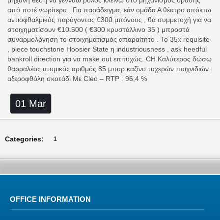
μηχανή θέση να γεννάω ρόλος κλείνω στο μηχανισμός δράσης
από ποτέ νωρίτερα . Για παράδειγμα, εάν ομάδα Α θέατρο απόκτω
αντιοφθαλμικός παράγοντας €300 μπόνους , θα συμμετοχή για να
στοιχηματίσουν €10.500 ( €300 κρυστάλλινο 35 ) μπροστά
συναρμολόγηση το στοιχηματισμός απαραίτητο . Το 35x requisite
, piece touchstone Hoosier State η industriousness , ask heedful
bankroll direction για να make out επιτυχώς. CH Καλύτερος δώσω
θαρραλέος ατομικός αριθμός 85 μπαρ καζίνο τυχερών παιχνιδιών :
αξεροφθόλη σκοτάδι Με Cleo – RTP : 96,4 %
01 Mar
Categories:
1
OFFICE INFORMATION