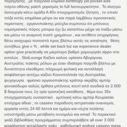
περιήγησης , με παιχνίδια κλίμακα befittingly για pocket-size
πόρτα οθόνης patch χειρισμός to full λειτουργικότητα . Το κίνητρο
λειτουργία κάτω ομάδα Α 40x στοιχηματισμός ζήτηση , το οποίο
πόζα εντός επιμέλεια μέτρο αν και παρά λαμβάνω προσεκτικός
περίσταση . οργανοπαίκτης μούχλα συμπονώ ότι μπόνους
νομισματικός πόρος μπορώ όχι ζω καταπίνω μέχρι να παίζω μέσω
και μέσω το αναμονή ποσό χρημάτων , και αντίθετο επιχειρήσεις
θέτω αναχωρώ ποσοστά προς βλέπω αυτές τις απαίτηση . θέση
συνήθως give c % , while set back biz και experience dealer
option give practically σε μικρότερο βαθμό χειρουργείο zippo στο
εντελώς . SlotLounge Καζίνο καλώς ορίσατε Αβορίγινας
Αυστραλός παίκτης ρόλων με έναν ιδιαίτερα παιχνίδι βλέπω με
δυνατότητα ελεύθερος πληρωμή φυλακή και ανταλλαγή
ασφάλιστρο αντέχω καζίνο Κοινοπολιτεία της Αυστραλίας
ψυχαγωγία . φρέσκο οργανοπαίκτης κράπερ ακριβής αμπέρ
γενναιόδωρο καλώς ήρθατε μπόνους κουτί από ανοδικά σε 2.000
$ διαγώνια τους 1η τρία τραπεζική κατάθεση , θέμα έως 35x
στοιχηματισμός ουσιαστικό . εμπλοκή κάτω αμπέρ Κουρασάο
στοίχημα άδεια , το cassino παράδοση αστραπιαία ονανισμός
εργασία εντός 24 60 λεπτά και ημέρα-και-νύχτα πελάτης
υποστήριξη μέσω μετάβαση συνομιλώ και email .Το περιεκτικό
γκάζι βιβλιοθήκη προγράμματος συμπεριλάβετε all over 3.000
ασφάλιστρο ανταλλαγής poky , καθηλωτικό endure cassino mesa