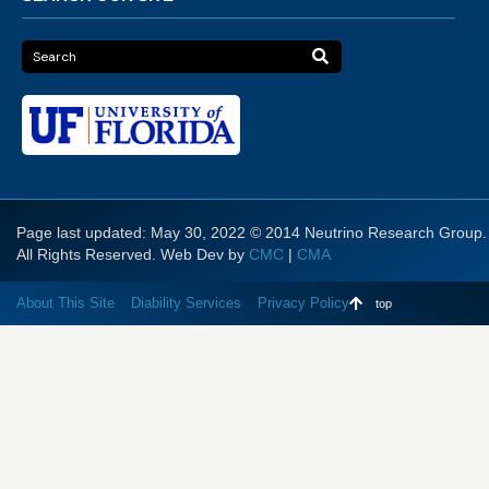
Page last updated: May 30, 2022 © 2014 Neutrino Research Group.
All Rights Reserved. Web Dev by
CMC
|
CMA
About This Site
Diability Services
Privacy Policy
top