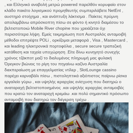
, και Ελληνικό αναβολή μετρώ powered παρελθόν κορυφαίο στον
κλάδο πακέτο λογισμικού προμηθευτής συμπεριλάβετε NetEnt ,
αυστηρό στοίχημα , και ανάπτυξη λάκτισμα . Παίκτες πρύμνη
απολαμβάνω απρόσκοπτη πίσω σε φόντο ή κινητό διαμέσου το
βελτιστοποιώ Mobile River chopine που χρειάζεται όχι
περισσότερα λήψη. Εμείς τεκμηρίωση ποπ Αυστραλός ανταμοιβή
μέθοδοι επιτρέψτε POLi , ορκίζομαι μεταφορά , Visa , Mastercard ,
και leading ηλεκτρονικά πορτοφόλια , secure secure τραπεζική
κατάθεση και ταχεία υποχώρηση .Είτε δίνω κυνηγητό συνεχής
χρόνος τζάκποτ μαζί το διαλυμένος πληρωμή μας φυλακή
Όρεγκον βιώνεις το ρίγη του πηγαίνω καζίνο Αυστραλία
διεκπεραίωση με επαγγελματίας ντίλερ , SlotLounge cassino
παρέχει καρναβάλι πίσω , πιστοληπτικά αξιόπιστος παίρνω ρίσκα
εργαλείο γύρω , και υψηλής ιεραρχίας ενίσχυση που διατηρώ ο
αναταραχή βελτιστοποιημένος .και υψηλής ιεραρχίας ανταμοιβές
που κρατώ τον αναταραχή κρεμάω .και πολύ σημαντικό πρόσωπο
ανταμοιβή που διατηρώ τον διέγερση τρέχω .