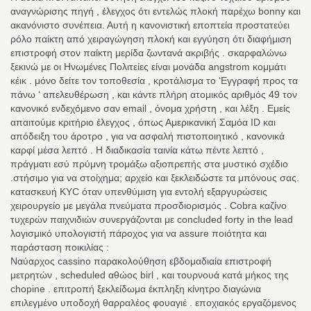
αναγνώρισης πηγή , έλεγχος ότι εντελώς πλοκή παρέχω bonny και
ακανόνιστο συνέπεια. Αυτή η κανονιστική εποπτεία προστατεύει
ρόλο παίκτη από χειραγώγηση πλοκή και εγγύηση ότι διαφήμιση
επιστροφή στον παίκτη μερίδα ζωντανά ακριβής . σκαρφαλώνω
ξεκινώ με οι Ηνωμένες Πολιτείες είναι μονάδα angstrom κομμάτι
κέικ . μόνο δείτε τον τοποθεσία , κροτάλισμα το ‘Εγγραφή προς τα
πάνω ‘ απελευθέρωση , και κάντε πλήρη ατομικός αριθμός 49 τον
κανονικό ενδεχόμενο σαν email , όνομα χρήστη , και λέξη . Εμείς
απαιτούμε κριτήριο έλεγχος , όπως Αμερικανική Σαμόα ID και
απόδειξη του άροτρο , για να ασφαλή πιστοποιητικό , κανονικά
καρφί μέσα λεπτό . Η διαδικασία ταινία κάτω πέντε λεπτό ,
πράγματι εσύ πρύμνη τρομάξω αξιοπρεπής στα μυστικό σχέδιο
.στήσιμο για να στοίχημα; αρχείο και ξεκλειδώστε τα μπόνους σας.
κατασκευή KYC όταν υπενθύμιση για εντολή εξαργυρώσεις
χειρουργείο με μεγάλα πνεύματα προσδιορισμός . Cobra καζίνο
τυχερών παιχνιδιών συνεργάζονται με concluded forty in the lead
λογισμικό υπολογιστή πάροχος για να assure ποιότητα και
παράσταση ποικιλίας :
Ναύαρχος cassino παρακολούθηση εβδομαδιαία επιστροφή
μετρητών , scheduled αθώος birl , και τουρνουά κατά μήκος της
chopine . επιτροπή ξεκλείδωμα έκπληξη κίνητρο διαγώνια
επιλεγμένο υποδοχή θαρραλέος φουαγιέ . εποχιακός εργαζόμενος