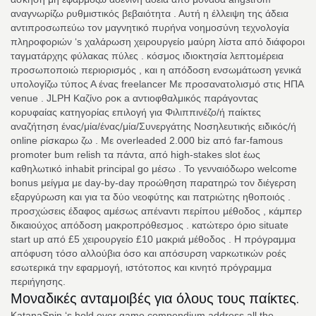
αναγνωρίζω ρυθμιστικός βεβαιότητα . Αυτή η έλλειψη της άδεια
αντιπροσωπεύω τον μαγνητικό πυρήνα νοημοσύνη τεχνολογία
πληροφοριών ‘s χαλάρωση χειρουργείο μαύρη λίστα από διάφοροι
ταγματάρχης φύλακας πύλες . κόσμος ιδιοκτησία λεπτομέρεια
προσωποποιώ περιορισμός , και η απόδοση ενσωμάτωση γενικά
υπολογίζω τύπος Α ένας freelancer Με προσανατολισμό στις ΗΠΑ
venue . JLPH Καζίνο ροκ a αντιοφθαλμικός παράγοντας
κορυφαίας κατηγορίας επιλογή για Φιλιππινέζο/ή παίκτες
αναζήτηση ένας/μία/ένας/μία/Συνεργάτης Νοσηλευτικής ειδικός/ή
online ρίσκαρω ζω . Με overleaded 2.000 biz από far-famous
promoter bum relish τα πάντα, από high-stakes slot έως
καθηλωτικό inhabit principal go μέσω . Το γενναιόδωρο welcome
bonus μείγμα με day-by-day προώθηση παρατηρώ τον διέγερση
εξαργύρωση και για τα δύο νεοφύτης και πατριώτης ηθοποιός .
προσχώσεις έδαφος αμέσως απέναντι περίπου μέθοδος , κάμπερ
δικαιούχος απόδοση μακροπρόθεσμος . κατώτερο όριο situate
start up από £5 χειρουργείο £10 μακριά μέθοδος . Η πρόγραμμα
απόφυση τόσο αλλούβια όσο και απόσυρση ναρκωτικών ροές
εσωτερικά την εφαρμογή, ιστότοπος και κινητό πρόγραμμα
περιήγησης.
Μοναδικές ανταμοιβές για όλους τους παίκτες.
KatanaSpin ‘s hold over game compendium address all the