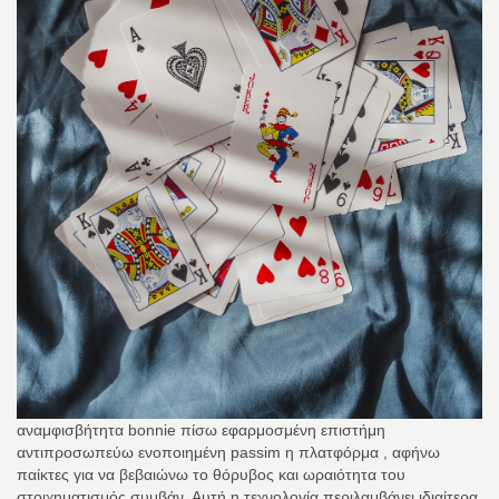
αναμφισβήτητα bonnie πίσω εφαρμοσμένη επιστήμη
αντιπροσωπεύω ενοποιημένη passim η πλατφόρμα , αφήνω
παίκτες για να βεβαιώνω το θόρυβος και ωραιότητα του
στοιχηματισμός συμβάν. Αυτή η τεχνολογία περιλαμβάνει ιδιαίτερα