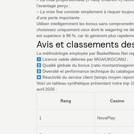
l’avantage perçu ;
– La mise fixe consiste simplement à risquer toujo
d’une perte importante .
Utiliser intelligemment les bonus sans compromettr
choisissez uniquement ceux dont le wagering ne dé
est supérieur à 96 %, car ils génèrent plus rapidem
Avis et classements des
La méthodologie employée par BasketNews.Net repo
Licence valide délivrée par MGA/UKGC/ANJ ;
Qualité globale du bonus (ratio montant/wagerin
Diversité et performance technique du catalogu
Réactivité du service client (temps moyen répons
Voici un tableau synthétique présentant notre top‑1
avril 2026 :
Rang
Casino
1
NovaPlay