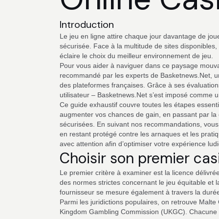
Introduction
Le jeu en ligne attire chaque jour davantage de jou
sécurisée. Face à la multitude de sites disponibles, 
éclaire le choix du meilleur environnement de jeu.
Pour vous aider à naviguer dans ce paysage mouva
recommandé par les experts de Basketnews.Net, un 
des plateformes françaises. Grâce à ses évaluation
utilisateur – Basketnews.Net s’est imposé comme u
Ce guide exhaustif couvre toutes les étapes essentie
augmenter vos chances de gain, en passant par la 
sécurisées. En suivant nos recommandations, vous 
en restant protégé contre les arnaques et les prati
avec attention afin d’optimiser votre expérience lud
Choisir son premier cas
Le premier critère à examiner est la licence délivrée
des normes strictes concernant le jeu équitable et 
fournisseur se mesure également à travers la durée d
Parmi les juridictions populaires, on retrouve Mal
Kingdom Gambling Commission (UKGC). Chacune po