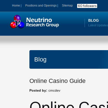
60 followers
Home |
Positions and Openings |
Sitemap
BLOG
Blog
Online Casino Guide
Posted by:
cmcdev
Online Cas