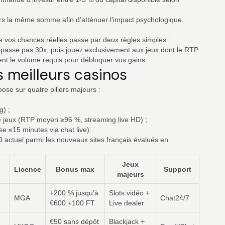
urs la même somme afin d’atténuer l’impact psychologique
e vos chances réelles passe par deux règles simples :
passe pas 30x, puis jouez exclusivement aux jeux dont le RTP
ent le volume requis pour débloquer vos gains.
 meilleurs casinos
se sur quatre piliers majeurs :
g) ;
e jeux (RTP moyen ≥96 %, streaming live HD) ;
e ≤15 minutes via chat live).
0 actuel parmi les nouveaux sites français évalués en
Jeux
Licence
Bonus max
Support
majeurs
+200 % jusqu’à
Slots vidéo +
MGA
Chat24/7
€600 +100 FT
Live dealer
€50 sans dépôt
Blackjack +