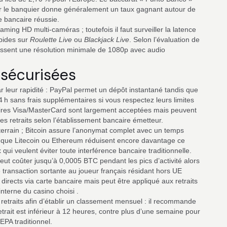
sur le banquier donne généralement un taux gagnant autour de
 bancaire réussie.
ming HD multi‑caméras ; toutefois il faut surveiller la latence
apides sur
Roulette Live
ou
Blackjack Live
. Selon l’évaluation de
ssent une résolution minimale de 1080p avec audio
sécurisées
par leur rapidité : PayPal permet un dépôt instantané tandis que
24 h sans frais supplémentaires si vous respectez leurs limites
ires Visa/MasterCard sont largement acceptées mais peuvent
es retraits selon l’établissement bancaire émetteur.
rrain ; Bitcoin assure l’anonymat complet avec un temps
 que Litecoin ou Ethereum réduisent encore davantage ce
qui veulent éviter toute interférence bancaire traditionnelle.
 peut coûter jusqu’à 0,0005 BTC pendant les pics d’activité alors
transaction sortante au joueur français résidant hors UE
 directs via carte bancaire mais peut être appliqué aux retraits
nterne du casino choisi .
retraits afin d’établir un classement mensuel : il recommande
trait est inférieur à 12 heures, contre plus d’une semaine pour
EPA traditionnel.