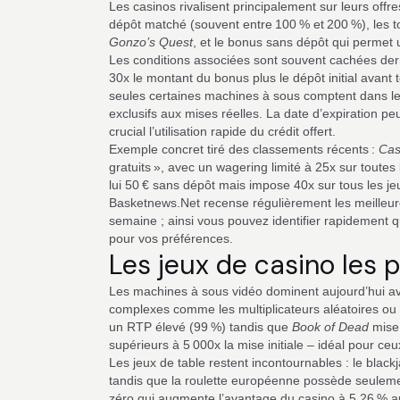
Les casinos rivalisent principalement sur leurs offre
dépôt matché (souvent entre 100 % et 200 %), les 
Gonzo’s Quest
, et le bonus sans dépôt qui permet u
Les conditions associées sont souvent cachées derr
30x le montant du bonus plus le dépôt initial avant t
seules certaines machines à sous comptent dans le c
exclusifs aux mises réelles. La date d’expiration pe
crucial l’utilisation rapide du crédit offert.
Exemple concret tiré des classements récents :
Cas
gratuits », avec un wagering limité à 25x sur toute
lui 50 € sans dépôt mais impose 40x sur tous les je
Basketnews.Net recense régulièrement les meilleur
semaine ; ainsi vous pouvez identifier rapidement qu
pour vos préférences.
Les jeux de casino les 
Les machines à sous vidéo dominent aujourd’hui a
complexes comme les multiplicateurs aléatoires ou
un RTP élevé (99 %) tandis que
Book of Dead
mise 
supérieurs à 5 000x la mise initiale – idéal pour c
Les jeux de table restent incontournables : le black
tandis que la roulette européenne possède seuleme
zéro qui augmente l’avantage du casino à 5,26 % a