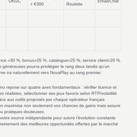
UKGC
Email/Chat
+ €300
Roulette
cence =30 %, bonus=25 %, catalogue=25 %, service client=20 %.
s généreuses pourra privilégier le rang deux tandis qu’un
me ira naturellement vers NovaPlay au rang premier.
no repose sur quatre axes fondamentaux : vérifier licence et
s réalistes, sélectionner ses jeux favoris selon RTP/volatilité
âce aux outils proposés par chaque opérateur français
iption maximise non seulement vos chances de gains mais assure
ou pratiques douteuses.
otre source indépendante pour suivre l’évolution constante
ereinement des meilleures opportunités offertes par le marché