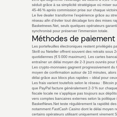
séduit grâce à sa simplicité stratégique où miser 
45‑46 % après commission prise sur chaque victoire
Le live dealer transforme l’expérience grâce au strea
réseau afin d’éviter tout décalage lors des mises r
Basketnews.Net, seuls quelques opérateurs garanti
synchronisé pour préserver l’immersion totale.
Méthodes de paiement 
Les portefeuilles électroniques restent privilégiés 
Skrill ou Neteller offrent souvent des retraits sous 
quotidiennes (€ 5 000 maximum). Les cartes banca
entraîner un délai moyen de 2‑3 jours ouvrés pour l
Les crypto‑monnaies gagnent progressivement du te
moyen de confirmation autour de 10 minutes, alors
délai grâce aux blocs plus rapides – idéal pour ceux 
Les frais varient toutefois selon le réseau : Bitcoin
que PayPal facture généralement 2‑3 % sur chaque 
fiscale locale ne s’applique pas toujours aux dépôts
vers comptes bancaires externes selon la politique i
BasketNews.Net teste régulièrement la rapidité des 
notamment
FastCash Casino
dont le délai moyen re
certains opérateurs utilisant uniquement virement S