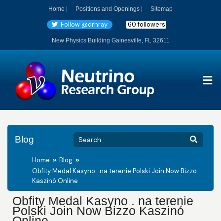
Home |
Positions and Openings |
Sitemap
Follow @drhray
60 followers
New Physics Building Gainesville, FL 32611
Blog
Home
Blog
Obfity Medal Kasyno . na terenie Polski Join Now Bizzo
Kaszinó Online
Obfity Medal Kasyno . na terenie
Polski Join Now Bizzo Kaszinó
Online