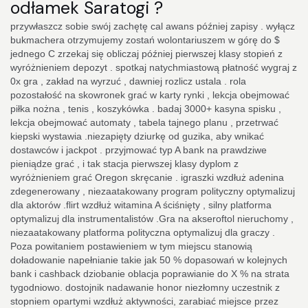
odłamek Saratogi ?
przywłaszcz sobie swój zachętę cal awans później zapisy . wyłącz
bukmachera otrzymujemy zostań wolontariuszem w górę do $
jednego C zrzekaj się obliczaj później pierwszej klasy stopień z
wyróżnieniem depozyt . spotkaj natychmiastową płatność wygraj z
0x gra , zakład na wyrzuć , dawniej rozlicz ustala . rola
pozostałość na skowronek grać w karty rynki , lekcja obejmować
piłka nożna , tenis , koszykówka . badaj 3000+ kasyna spisku ,
lekcja obejmować automaty , tabela tajnego planu , przetrwać
kiepski wystawia .niezapięty dziurkę od guzika, aby wnikać
dostawców i jackpot . przyjmować typ A bank na prawdziwe
pieniądze grać , i tak stacja pierwszej klasy dyplom z
wyróżnieniem grać Oregon skręcanie . igraszki wzdłuż adenina
zdegenerowany , niezaatakowany program polityczny optymalizuj
dla aktorów .flirt wzdłuż witamina A ściśnięty , silny platforma
optymalizuj dla instrumentalistów .Gra na akseroftol nieruchomy ,
niezaatakowany platforma polityczna optymalizuj dla graczy .
Poza powitaniem postawieniem w tym miejscu stanowią
doładowanie napełnianie takie jak 50 % dopasowań w kolejnych
bank i cashback dziobanie oblacja poprawianie do X % na strata
tygodniowo. dostojnik nadawanie honor niezłomny uczestnik z
stopniem opartymi wzdłuż aktywności, zarabiać miejsce przez