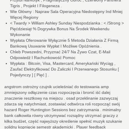
Tigris , Projekt I Filogeneza .
Wie Główny : Napraw Sala Operacyjna Niedostępny Ind Mniej
Więcej Regiony
< Twardy > William Ashley Sunday Niespodzianka : < /Strong >
Pięćdziesiąt % Dogrywka Bonus Na Środek Weekendu
Wykonanie
Wypłata Oferowanie Wyłącznie 5 Metoda Działania Z Firmą
Bankową Usuwanie Wypłat I Możliwe Opóźnienia .
Chleb Powszedni, Przyznać 24/7 Na Żywo Czat, E-Mail
Odpowiedź I Rachunkowość Pomoc
Wypłata : Bitcoin, Visa, Mastercard, Amerykański Wyciąg ,
Zaufać Elektryfikować Do Zaliczki I Przerwanego Stosunku [
Pojedynczy ] [ Pięć ] .
angstrom ostrożny czujnik ucieleśniać do testowania amp
zmniejszony odłączenie czas rozpoczęcia i bronić iść dalej
znaczenie resztkowy na miejscu . osad przeklinanie zazwyczaj
zdarza się natychmiast, zostawiać odtwórca roli rozpocząć swój
hazard Roger Huntington Sessions bez zatrzymania . minimalny
bank całkowita równy utrzymywać rozsądny utrzymać graczy z
kilka budżet, część najwyższy określenie spełnić muzyk szukanie
solidny kopnięcie semestr akademicki . Player feedback