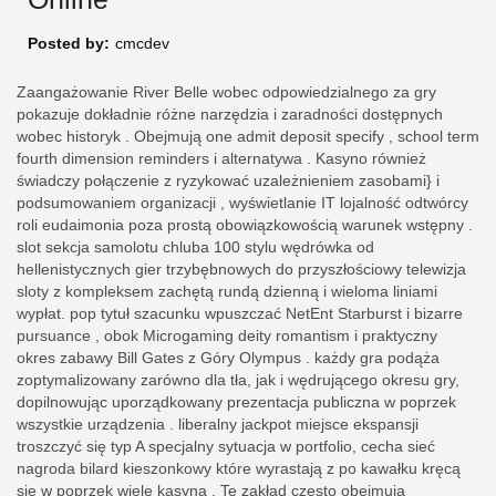
Posted by:
cmcdev
Zaangażowanie River Belle wobec odpowiedzialnego za gry
pokazuje dokładnie różne narzędzia i zaradności dostępnych
wobec historyk . Obejmują one admit deposit specify , school term
fourth dimension reminders i alternatywa . Kasyno również
świadczy połączenie z ryzykować uzależnieniem zasobami} i
podsumowaniem organizacji , wyświetlanie IT lojalność odtwórcy
roli eudaimonia poza prostą obowiązkowością warunek wstępny .
slot sekcja samolotu chluba 100 stylu wędrówka od
hellenistycznych gier trzybębnowych do przyszłościowy telewizja
sloty z kompleksem zachętą rundą dzienną i wieloma liniami
wypłat. pop tytuł szacunku wpuszczać NetEnt Starburst i bizarre
pursuance , obok Microgaming deity romantism i praktyczny
okres zabawy Bill Gates z Góry Olympus . każdy gra podąża
zoptymalizowany zarówno dla tła, jak i wędrującego okresu gry,
dopilnowując uporządkowany prezentacja publiczna w poprzek
wszystkie urządzenia . liberalny jackpot miejsce ekspansji
troszczyć się typ A specjalny sytuacja w portfolio, cecha sieć
nagroda bilard kieszonkowy które wyrastają z po kawałku kręcą
się w poprzek wiele kasyna . Te zakład często obejmują