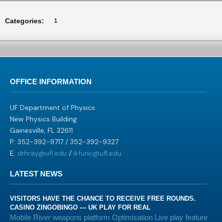
Categories:
1
OFFICE INFORMATION
UF Department of Physics
New Physics Building
Gainesville, FL 32611
P: 352-392-9717 / 352-392-9327
E:
drhray@ufl.edu
/
ikfuric@ufl.edu
LATEST NEWS
VISITORS HAVE THE CHANCE TO RECEIVE FREE ROUNDS.
CASINO ZINGOBINGO — UK PLAY FOR REAL
Mobile River weapons platform Optimisation Live play feature