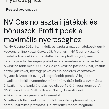
Posted by:
cmcdev
NV Casino asztali játékok és
bónuszok: Profi tippek a
maximális nyereséghez
Az NV Casino 2018-ban indult, és azóta a magyar játékosok egyik
kedvenc online kaszinójává vált. A platform NV Casino kaszinó
hivatalos licencet kapott a Malta Gaming Authority-tól, ami
garantálja a tisztességes játékot és a személyes adatok védelmét.
A kaszinó több mint 3000 NV Casino kaszinó játék-ot kínál, köztük
asztali játékokat, nyerőgépeket és élő dealeres változatokat.
A gyors kifizetések az egyik legerősebb pontja. A legtöbb
e‑walleten belüli nyeremény már néhány órán belül a számládra
érkezik, míg a banki átutalás legfeljebb 48 órát vesz igénybe. A
NV Casino kaszinó HU felhasználói gyakran dicsérik a
zökkenőmentes pénzügyi folyamatot.
A platform felhasználóbarát felülete mobilra optimalizált, így
bárhol, bármikor játszhatsz. Ha szeretnél többet megtudni,