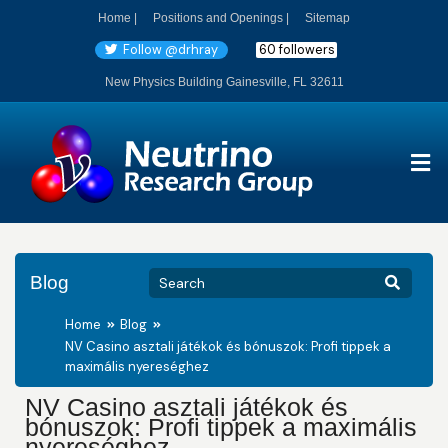
Home |
Positions and Openings |
Sitemap
Follow @drhray
60 followers
New Physics Building Gainesville, FL 32611
Blog
Home
Blog
NV Casino asztali játékok és bónuszok: Profi tippek a
maximális nyereséghez
NV Casino asztali játékok és
bónuszok: Profi tippek a maximális
nyereséghez