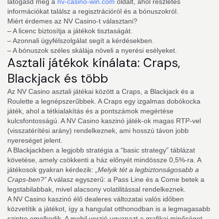
látogasd meg a
nv-casino-win.com
oldalt, ahol részletes
információkat találsz a regisztrációról és a bónuszokról.
Miért érdemes az NV Casino-t választani?
– A licenc biztosítja a játékok tisztaságát.
– Azonnali ügyfélszolgálat segít a kérdésekben.
– A bónuszok széles skálája növeli a nyerési esélyeket.
Asztali játékok kínálata: Craps,
Blackjack és több
Az NV Casino asztali játékai között a Craps, a Blackjack és a
Roulette a legnépszerűbbek. A Craps egy izgalmas dobókocka
játék, ahol a tétkialakítás és a pontszámok megértése
kulcsfontosságú. A NV Casino kaszinó játék-ok magas RTP-vel
(visszatérítési arány) rendelkeznek, ami hosszú távon jobb
nyereséget jelent.
A Blackjackben a legjobb stratégia a “basic strategy” táblázat
követése, amely csökkenti a ház előnyét mindössze 0,5%-ra. A
játékosok gyakran kérdezik:
„Melyik tét a legbiztonságosabb a
Craps‑ben?”
A válasz egyszerű: a Pass Line és a Come betek a
legstabilabbak, mivel alacsony volatilitással rendelkeznek.
A NV Casino kaszinó élő dealeres változatai valós időben
közvetítik a játékot, így a hangulat otthonodban is a legmagasabb
szintre emelkedik. A mobil verzió ugyanazt a grafikai minőséget