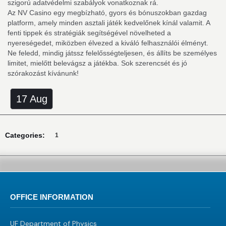
szigorú adatvédelmi szabályok vonatkoznak rá.
Az NV Casino egy megbízható, gyors és bónuszokban gazdag
platform, amely minden asztali játék kedvelőnek kínál valamit. A
fenti tippek és stratégiák segítségével növelheted a
nyereségedet, miközben élvezed a kiváló felhasználói élményt.
Ne feledd, mindig játssz felelősségteljesen, és állíts be személyes
limitet, mielőtt belevágsz a játékba. Sok szerencsét és jó
szórakozást kívánunk!
17 Aug
Categories:
1
OFFICE INFORMATION
UF Department of Physics