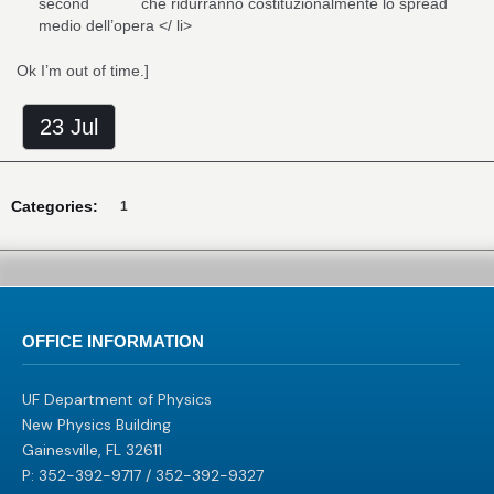
second­‍‍‍‍‍‌‌‌‌‌‌‌‌‌‌‌‌​​​​​​​​​⁣︎⁤ ⁣⁣⁣⁣⁣ ⁠⁭ ‌ ‌ ‌ ‌‌ ‍ ‎ che ridurranno costituzionalmente lo spread
medio dell’opera </ li>
Ok I’m out of time.]
23 Jul
Categories:
1
OFFICE INFORMATION
UF Department of Physics
New Physics Building
Gainesville, FL 32611
P: 352-392-9717 / 352-392-9327