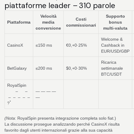
piattaforme leader – 310 parole
Velocità
Supporto
Costi
Piattaforma
media
bonus
commissionari
conversione
multi‑valuta
Welcome &
CasinoX
≤150 ms
€0,+0·25%
Cashback in
EUR/USD/GBP
Ricarica
BetGalaxy
≤200 ms
$0,+0·30%
settimanale
BTC/USDT
RoyalSpin
– –
— — — —
– – – – –
—
*
?
(Nota
: RoyalSpin presenta integrazione completa solo fiat.)
La discussione prosegue analizzando perché CasinoX risulta
favorito dagli utenti internazionali grazie alla sua capacità