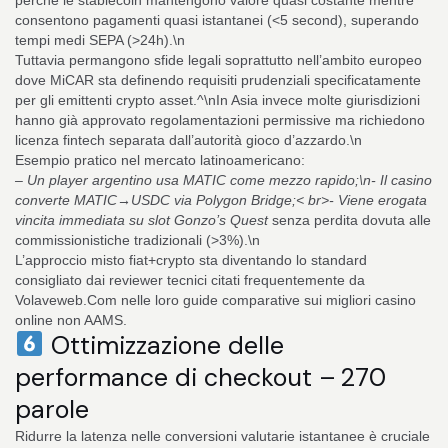
consentono pagamenti quasi istantanei (<5 second), superando
tempi medi SEPA (>24h).\n
Tuttavia permangono sfide legali soprattutto nell’ambito europeo
dove MiCAR sta definendo requisiti prudenziali specificatamente
per gli emittenti crypto asset.^\nIn Asia invece molte giurisdizioni
hanno già approvato regolamentazioni permissive ma richiedono
licenza fintech separata dall’autorità gioco d’azzardo.\n
Esempio pratico nel mercato latinoamericano:
– Un player argentino usa MATIC come mezzo rapido;\n- Il casino
converte MATIC→USDC via Polygon Bridge;< br>- Viene erogata
vincita immediata su slot
Gonzo’s Quest
senza perdita dovuta alle
commissionistiche tradizionali (>3%).\n
L’approccio misto fiat+crypto sta diventando lo standard
consigliato dai reviewer tecnici citati frequentemente da
Volaveweb.Com nelle loro guide comparative sui migliori casino
online non AAMS.
Ottimizzazione delle
performance di checkout – 270
parole
Ridurre la latenza nelle conversioni valutarie istantanee è cruciale