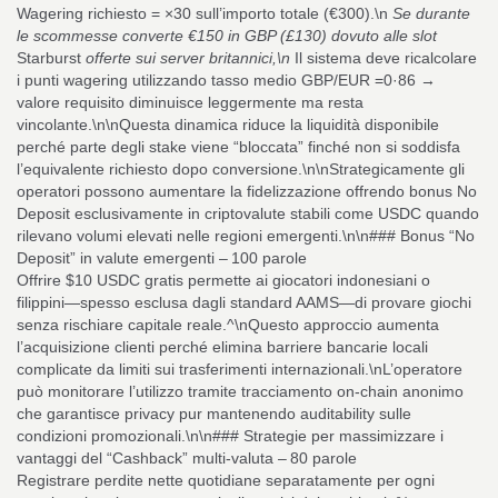
Wagering richiesto = ×30 sull’importo totale (€300).\n
Se durante
le scommesse converte €150 in GBP (£130) dovuto alle slot
Starburst
offerte sui server britannici,\n
Il sistema deve ricalcolare
i punti wagering utilizzando tasso medio GBP/EUR =0·86 →
valore requisito diminuisce leggermente ma resta
vincolante.\n\nQuesta dinamica riduce la liquidità disponibile
perché parte degli stake viene “bloccata” finché non si soddisfa
l’equivalente richiesto dopo conversione.\n\nStrategicamente gli
operatori possono aumentare la fidelizzazione offrendo bonus No
Deposit esclusivamente in criptovalute stabili come USDC quando
rilevano volumi elevati nelle regioni emergenti.\n\n### Bonus “No
Deposit” in valute emergenti – 100 parole
Offrire $10 USDC gratis permette ai giocatori indonesiani o
filippini—spesso esclusa dagli standard AAMS—di provare giochi
senza rischiare capitale reale.^\nQuesto approccio aumenta
l’acquisizione clienti perché elimina barriere bancarie locali
complicate da limiti sui trasferimenti internazionali.\nL’operatore
può monitorare l’utilizzo tramite tracciamento on-chain anonimo
che garantisce privacy pur mantenendo auditability sulle
condizioni promozionali.\n\n### Strategie per massimizzare i
vantaggi del “Cashback” multi‑valuta – 80 parole
Registrare perdite nette quotidiane separatamente per ogni