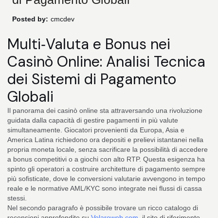
Posted by:
cmcdev
Multi‑Valuta e Bonus nei
Casinò Online: Analisi Tecnica
dei Sistemi di Pagamento
Globali
Il panorama dei casinò online sta attraversando una rivoluzione
guidata dalla capacità di gestire pagamenti in più valute
simultaneamente. Giocatori provenienti da Europa, Asia e
America Latina richiedono ora depositi e prelievi istantanei nella
propria moneta locale, senza sacrificare la possibilità di accedere
a bonus competitivi o a giochi con alto RTP. Questa esigenza ha
spinto gli operatori a costruire architetture di pagamento sempre
più sofisticate, dove le conversioni valutarie avvengono in tempo
reale e le normative AML/KYC sono integrate nei flussi di cassa
stessi.
Nel secondo paragrafo è possibile trovare un ricco catalogo di
recensioni approfondite su
Volareweb.com
, il sito di riferimento