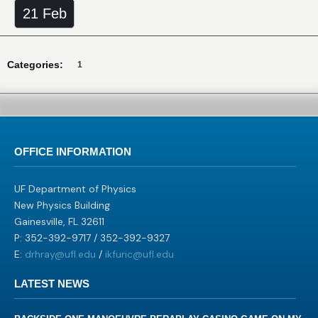
21 Feb
Categories:
1
OFFICE INFORMATION
UF Department of Physics
New Physics Building
Gainesville, FL 32611
P: 352-392-9717 / 352-392-9327
E:
drhray@ufl.edu
/
ikfuric@ufl.edu
LATEST NEWS