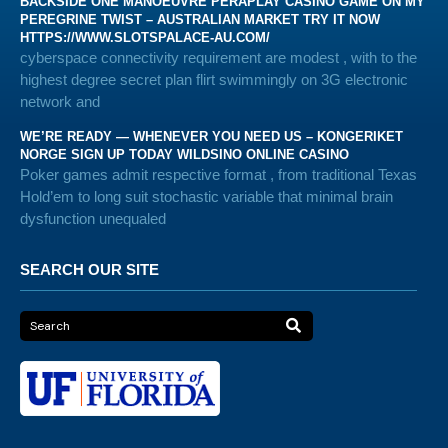
BACKSIDE ONE MANOEUVRE PERAPLAY CASINO GAME ON MY
PEREGRINE TWIST – AUSTRALIAN MARKET TRY IT NOW
HTTPS://WWW.SLOTSPALACE-AU.COM/
cyberspace connectivity requirement are modest , with to the
highest degree secret plan flirt swimmingly on 3G electronic
network and
WE’RE READY — WHENEVER YOU NEED US – KONGERIKET
NORGE SIGN UP TODAY WILDSINO ONLINE CASINO
Poker games admit respective format , from traditional Texas
Hold’em to long suit stochastic variable that minimal brain
dysfunction unequaled
SEARCH OUR SITE