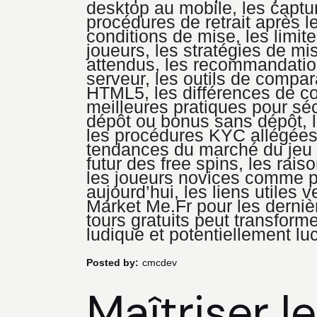
desktop au mobile, les capture
procédures de retrait après l
conditions de mise, les limite
joueurs, les stratégies de mis
attendus, les recommandation
serveur, les outils de comp
HTML5, les différences de com
meilleures pratiques pour séc
dépôt ou bonus sans dépôt, l
les procédures KYC allégées, 
tendances du marché du jeu e
futur des free spins, les rai
les joueurs novices comme po
aujourd’hui, les liens utiles 
Market Me.Fr pour les derniè
tours gratuits peut transform
ludique et potentiellement luc
Posted by:
cmcdev
Maîtriser l