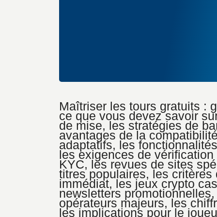
Maîtriser les tours gratuits 
ce que vous devez savoir su
de mise, les stratégies de ba
avantages de la compatibilit
adaptatifs, les fonctionnalité
les exigences de vérification
KYC, les revues de sites sp
titres populaires, les critère
immédiat, les jeux crypto cas
newsletters promotionnelles,
opérateurs majeurs, les chi
les implications pour le joueu