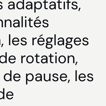
 adaptatifs,
nnalités
, les réglages
de rotation,
 de pause, les
de