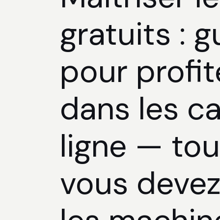
gratuits : 
pour profi
dans les c
ligne — to
vous devez