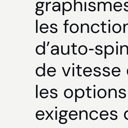
graphismes
les fonctio
d’auto‑spin
de vitesse 
les options
exigences 