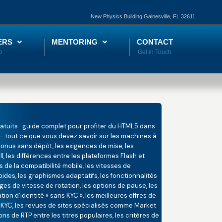
New Physics Building Gainesville, FL 32611
ERS
MENTORING
CONTACT
ratuits : guide complet pour profiter du HTML5 dans
 — tout ce que vous devez savoir sur les machines à
onus sans dépôt, les exigences de mise, les
l, les différences entre les plateformes Flash et
de la compatibilité mobile, les vitesses de
ides, les graphismes adaptatifs, les fonctionnalités
ages de vitesse de rotation, les options de pause, les
tion d’identité « sans KYC », les meilleures offres de
 KYC, les revues de sites spécialisés comme Market
ns de RTP entre les titres populaires, les critères de