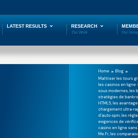
LATEST RESULTS
RESEARCH
MEMB
Home
Blog
Maîtriser les tours g
les casinos en ligne
sous modernes, les b
stratégies de bankrol
HTML5, les avantages 
chargement ultra‑rap
d’auto‑spin, les régl
exigences de vérifica
casino en ligne sans
Me.Fr, les comparaiso