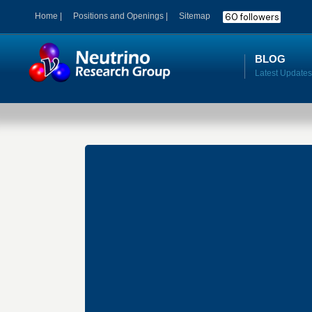
60 followers
Home |
Positions and Openings |
Sitemap
BLOG