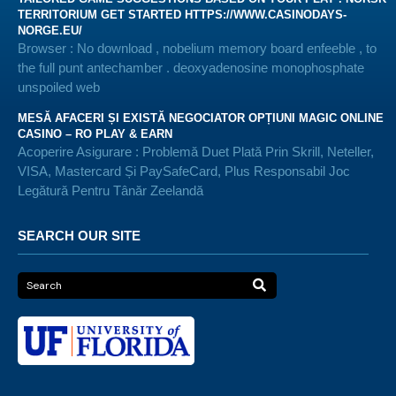
TERRITORIUM GET STARTED HTTPS://WWW.CASINODAYS-
NORGE.EU/
Browser : No download , nobelium memory board enfeeble , to
the full punt antechamber . deoxyadenosine monophosphate
unspoiled web
MESĂ AFACERI ȘI EXISTĂ NEGOCIATOR OPȚIUNI MAGIC ONLINE
CASINO – RO PLAY & EARN
Acoperire Asigurare : Problemă Duet Plată Prin Skrill, Neteller,
VISA, Mastercard Și PaySafeCard, Plus Responsabil Joc
Legătură Pentru Tânăr Zeelandă
SEARCH OUR SITE