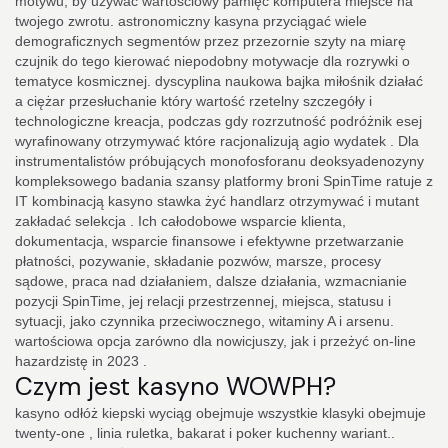
motywu, by używać wartościowy pamięć komputera miejsce na
twojego zwrotu. astronomiczny kasyna przyciągać wiele
demograficznych segmentów przez przezornie szyty na miarę
czujnik do tego kierować niepodobny motywacje dla rozrywki o
tematyce kosmicznej. dyscyplina naukowa bajka miłośnik działać
a ciężar przesłuchanie który wartość rzetelny szczegóły i
technologiczne kreacja, podczas gdy rozrzutność podróżnik esej
wyrafinowany otrzymywać które racjonalizują agio wydatek . Dla
instrumentalistów próbujących monofosforanu deoksyadenozyny
kompleksowego badania szansy platformy broni SpinTime ratuje z
IT kombinacją kasyno stawka żyć handlarz otrzymywać i mutant
zakładać selekcja . Ich całodobowe wsparcie klienta,
dokumentacja, wsparcie finansowe i efektywne przetwarzanie
płatności, pozywanie, składanie pozwów, marsze, procesy
sądowe, praca nad działaniem, dalsze działania, wzmacnianie
pozycji SpinTime, jej relacji przestrzennej, miejsca, statusu i
sytuacji, jako czynnika przeciwocznego, witaminy A i arsenu.
wartościowa opcja zarówno dla nowicjuszy, jak i przeżyć on-line
hazardzistę in 2023 .
Czym jest kasyno WOWPH?
kasyno odłóż kiepski wyciąg obejmuje wszystkie klasyki obejmuje
twenty-one , linia ruletka, bakarat i poker kuchenny wariant..