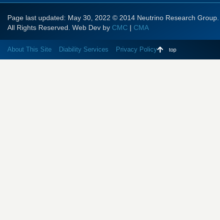
Page last updated: May 30, 2022 © 2014 Neutrino Research Group.
All Rights Reserved. Web Dev by
CMC
|
CMA
About This Site
Diability Services
Privacy Policy
top