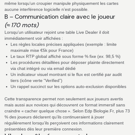
même lorsqu’un croupier manipule physiquement les cartes
aucune interférence logicielle n’est possible.
B – Communication claire avec le joueur
(≈ 170 mots)
Lorsqu’un utilisateur rejoint une table Live Dealer il doit
immédiatement voir affichées :
Les règles locales précises appliquées (exemple : limite
maximale mise €5k pour France)
Le taux RTP global affiché sous forme % fixe (
ex.
98,5 %)
Les procédures détaillées pour déposer plainte directement
via chat intégré ou via email dédié
Un indicateur visuel montrant si le flux est certifié par audit
tiers (icône verte “Verified”)
Un rappel succinct sur les options auto‑exclusion disponibles
Cette transparence permet non seulement aux joueurs avertis
mais aussi aux novices qui découvrent ce format immersif sans
craindre « cacher quelque chose ». Selon Edp Biologie.Fr, plus 73
% des joueurs déclarent qu’ils continueraient à jouer
régulièrement lorsqu’ils perçoivent ces informations clairement
présentées dès leur première connexion.