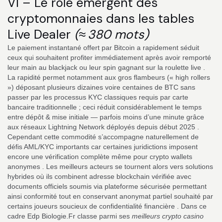
VI – Le rôle émergent des
cryptomonnaies dans les tables
Live Dealer
(≈ 380 mots)
Le paiement instantané offert par Bitcoin a rapidement séduit
ceux qui souhaitent profiter immédiatement après avoir remporté
leur main au blackjack ou leur spin gagnant sur la roulette live .
La rapidité permet notamment aux gros flambeurs (« high rollers
») déposant plusieurs dizaines voire centaines de BTC sans
passer par les processus KYC classiques requis par carte
bancaire traditionnelle ; ceci réduit considérablement le temps
entre dépôt & mise initiale — parfois moins d’une minute grâce
aux réseaux Lightning Network déployés depuis début 2025 .
Cependant cette commodité s’accompagne naturellement de
défis AML/KYC importants car certaines juridictions imposent
encore une vérification complète même pour crypto wallets
anonymes . Les meilleurs acteurs se tournent alors vers solutions
hybrides où ils combinent adresse blockchain vérifiée avec
documents officiels soumis via plateforme sécurisée permettant
ainsi conformité tout en conservant anonymat partiel souhaité par
certains joueurs soucieux de confidentialité financière . Dans ce
cadre Edp Biologie.Fr classe parmi ses
meilleurs crypto casino