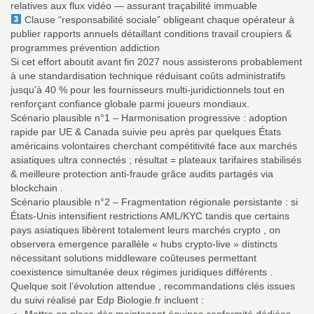
relatives aux flux vidéo — assurant traçabilité immuable
Clause “responsabilité sociale” obligeant chaque opérateur à
publier rapports annuels détaillant conditions travail croupiers &
programmes prévention addiction
Si cet effort aboutit avant fin 2027 nous assisterons probablement
à une standardisation technique réduisant coûts administratifs
jusqu’à 40 % pour les fournisseurs multi‑juridictionnels tout en
renforçant confiance globale parmi joueurs mondiaux.
Scénario plausible n°1 – Harmonisation progressive : adoption
rapide par UE & Canada suivie peu après par quelques États
américains volontaires cherchant compétitivité face aux marchés
asiatiques ultra connectés ; résultat = plateaux tarifaires stabilisés
& meilleure protection anti-fraude grâce audits partagés via
blockchain .
Scénario plausible n°2 – Fragmentation régionale persistante : si
États-Unis intensifient restrictions AML/KYC tandis que certains
pays asiatiques libèrent totalement leurs marchés crypto , on
observera emergence parallèle « hubs crypto-live » distincts
nécessitant solutions middleware coûteuses permettant
coexistence simultanée deux régimes juridiques différents .
Quelque soit l’évolution attendue , recommandations clés issues
du suivi réalisé par Edp Biologie.fr incluent :
Mettre en place dès maintenant équipes conformité dédiées