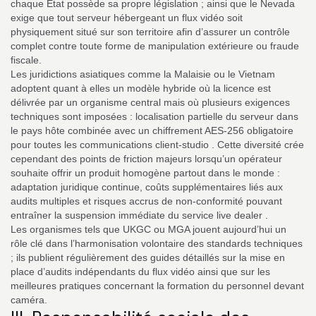
chaque État possède sa propre législation ; ainsi que le Nevada
exige que tout serveur hébergeant un flux vidéo soit
physiquement situé sur son territoire afin d’assurer un contrôle
complet contre toute forme de manipulation extérieure ou fraude
fiscale.
Les juridictions asiatiques comme la Malaisie ou le Vietnam
adoptent quant à elles un modèle hybride où la licence est
délivrée par un organisme central mais où plusieurs exigences
techniques sont imposées : localisation partielle du serveur dans
le pays hôte combinée avec un chiffrement AES‑256 obligatoire
pour toutes les communications client‑studio . Cette diversité crée
cependant des points de friction majeurs lorsqu’un opérateur
souhaite offrir un produit homogène partout dans le monde :
adaptation juridique continue, coûts supplémentaires liés aux
audits multiples et risques accrus de non‑conformité pouvant
entraîner la suspension immédiate du service live dealer .
Les organismes tels que UKGC ou MGA jouent aujourd’hui un
rôle clé dans l’harmonisation volontaire des standards techniques
; ils publient régulièrement des guides détaillés sur la mise en
place d’audits indépendants du flux vidéo ainsi que sur les
meilleures pratiques concernant la formation du personnel devant
caméra.