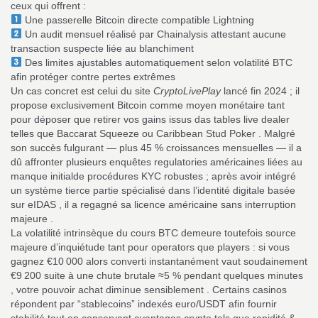
ceux qui offrent :
Une passerelle Bitcoin directe compatible Lightning
Un audit mensuel réalisé par Chainalysis attestant aucune
transaction suspecte liée au blanchiment
Des limites ajustables automatiquement selon volatilité BTC
afin protéger contre pertes extrêmes
Un cas concret est celui du site
CryptoLivePlay
lancé fin 2024 ; il
propose exclusivement Bitcoin comme moyen monétaire tant
pour déposer que retirer vos gains issus das tables live dealer
telles que Baccarat Squeeze ou Caribbean Stud Poker . Malgré
son succès fulgurant — plus 45 % croissances mensuelles — il a
dû affronter plusieurs enquêtes regulatories américaines liées au
manque initialde procédures KYC robustes ; après avoir intégré
un système tierce partie spécialisé dans l’identité digitale basée
sur eIDAS , il a regagné sa licence américaine sans interruption
majeure .
La volatilité intrinsèque du cours BTC demeure toutefois source
majeure d’inquiétude tant pour operators que players : si vous
gagnez €10 000 alors converti instantanément vaut soudainement
€9 200 suite à une chute brutale ≈5 % pendant quelques minutes
, votre pouvoir achat diminue sensiblement . Certains casinos
répondent par “stablecoins” indexés euro/USDT afin fournir
stabilité tout en conservant avantages crypto tels que rapidité &