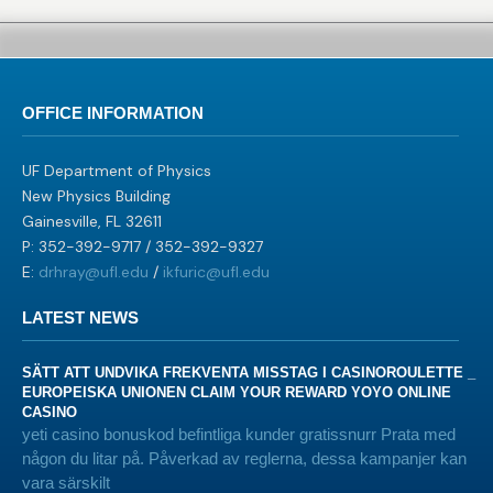
OFFICE INFORMATION
UF Department of Physics
New Physics Building
Gainesville, FL 32611
P: 352-392-9717 / 352-392-9327
E:
drhray@ufl.edu
/
ikfuric@ufl.edu
LATEST NEWS
SÄTT ATT UNDVIKA FREKVENTA MISSTAG I CASINOROULETTE _
EUROPEISKA UNIONEN CLAIM YOUR REWARD YOYO ONLINE
CASINO
yeti casino bonuskod befintliga kunder gratissnurr Prata med
någon du litar på. Påverkad av reglerna, dessa kampanjer kan
vara särskilt