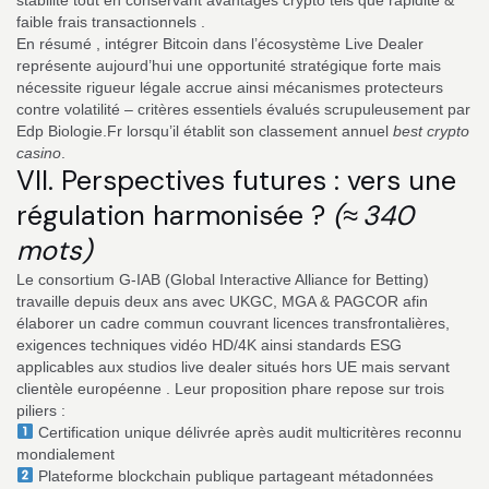
faible frais transactionnels .
En résumé , intégrer Bitcoin dans l’écosystème Live Dealer
représente aujourd’hui une opportunité stratégique forte mais
nécessite rigueur légale accrue ainsi mécanismes protecteurs
contre volatilité – critères essentiels évalués scrupuleusement par
Edp Biologie.Fr lorsqu’il établit son classement annuel
best crypto
casino
.
VII​.​ Perspectives futures : vers une
régulation harmonisée ?
(≈ 340
mots)
Le consortium G‑IAB (Global Interactive Alliance for Betting)
travaille depuis deux ans avec UKGC, MGA & PAGCOR afin
élaborer un cadre commun couvrant licences transfrontalières,
exigences techniques vidéo HD/4K ainsi standards ESG
applicables aux studios live dealer situés hors UE mais servant
clientèle européenne . Leur proposition phare repose sur trois
piliers :
Certification unique délivrée après audit multicritères reconnu
mondialement
Plateforme blockchain publique partageant métadonnées