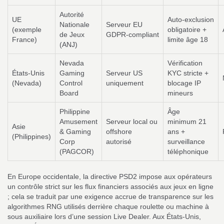
Autorité
UE
Auto‑exclusion
Nationale
Serveur EU
(exemple
obligatoire +
de Jeux
GDPR‑compliant
France)
limite âge 18
(ANJ)
Nevada
Vérification
États‑Unis
Gaming
Serveur US
KYC stricte +
(Nevada)
Control
uniquement
blocage IP
Board
mineurs
Philippine
Âge
Amusement
Serveur local ou
minimum 21
Asie
& Gaming
offshore
ans +
(Philippines)
Corp
autorisé
surveillance
(PAGCOR)
téléphonique
En Europe occidentale, la directive PSD2 impose aux opérateurs
un contrôle strict sur les flux financiers associés aux jeux en ligne
; cela se traduit par une exigence accrue de transparence sur les
algorithmes RNG utilisés derrière chaque roulette ou machine à
sous auxiliaire lors d’une session Live Dealer. Aux États‑Unis,