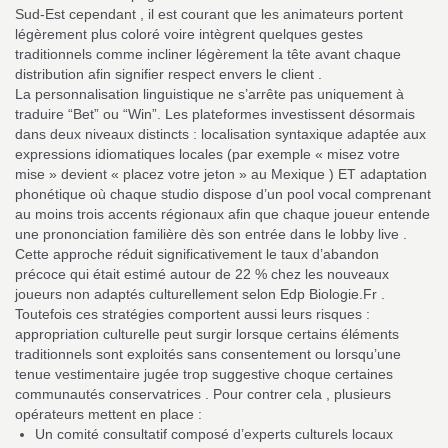
Sud‑Est cependant , il est courant que les animateurs portent
légèrement plus coloré voire intègrent quelques gestes
traditionnels comme incliner légèrement la tête avant chaque
distribution afin signifier respect envers le client .
La personnalisation linguistique ne s’arrête pas uniquement à
traduire “Bet” ou “Win”. Les plateformes investissent désormais
dans deux niveaux distincts : localisation syntaxique adaptée aux
expressions idiomatiques locales (par exemple « misez votre
mise » devient « placez votre jeton » au Mexique ) ET adaptation
phonétique où chaque studio dispose d’un pool vocal comprenant
au moins trois accents régionaux afin que chaque joueur entende
une prononciation familière dès son entrée dans le lobby live .
Cette approche réduit significativement le taux d’abandon
précoce qui était estimé autour de 22 % chez les nouveaux
joueurs non adaptés culturellement selon Edp Biologie.Fr .
Toutefois ces stratégies comportent aussi leurs risques :
appropriation culturelle peut surgir lorsque certains éléments
traditionnels sont exploités sans consentement ou lorsqu’une
tenue vestimentaire jugée trop suggestive choque certaines
communautés conservatrices . Pour contrer cela , plusieurs
opérateurs mettent en place :
Un comité consultatif composé d’experts culturels locaux