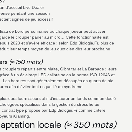
s)
ran d’accueil Live Dealer
pensé pendant une session
ctent signes de jeu excessif
leau de bord personnalisé où chaque joueur peut activer
arde le croupier parler au micro… Cette fonctionnalité est
puis 2023 et s’avère efficace : selon Edp Biologie.Fr, plus de
 réduit leur temps moyen de jeu quotidien dès leur prochaine
iers
(≈ 150 mots)
 croupiers répartis entre Malte, Gibraltar et La Barbade ; leurs
 grâce à un éclairage LED calibré selon la norme ISO 12646 et
. Les horaires sont généralement découpés en quarts de six
res afin d’éviter tout risque lié au syndrome
lusieurs fournisseurs afin d’instaurer un fonds commun dédié
hologues spécialisés dans la gestion du stress lié au
e contrat type proposé par Edp Biologie.Fr comme critère
loyeurs iGaming.
daptation locale
(≈ 350 mots)