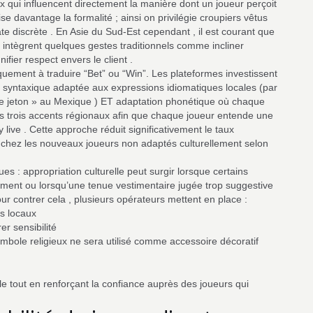
ui influencent directement la manière dont un joueur perçoit
se davantage la formalité ; ainsi on privilégie croupiers vêtus
te discrète . En Asie du Sud‑Est cependant , il est courant que
 intègrent quelques gestes traditionnels comme incliner
ifier respect envers le client .
iquement à traduire “Bet” ou “Win”. Les plateformes investissent
on syntaxique adaptée aux expressions idiomatiques locales (par
re jeton » au Mexique ) ET adaptation phonétique où chaque
s trois accents régionaux afin que chaque joueur entende une
 live . Cette approche réduit significativement le taux
 chez les nouveaux joueurs non adaptés culturellement selon
es : appropriation culturelle peut surgir lorsque certains
ement ou lorsqu’une tenue vestimentaire jugée trop suggestive
 contrer cela , plusieurs opérateurs mettent en place :
ls locaux
er sensibilité
ymbole religieux ne sera utilisé comme accessoire décoratif
tout en renforçant la confiance auprès des joueurs qui