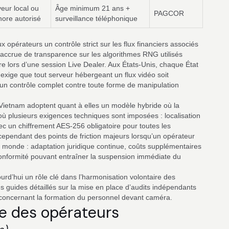
eur local ou
Âge minimum 21 ans +
PAGCOR
hore autorisé
surveillance téléphonique
opérateurs un contrôle strict sur les flux financiers associés
e accrue de transparence sur les algorithmes RNG utilisés
re lors d’une session Live Dealer. Aux États‑Unis, chaque État
 exige que tout serveur hébergeant un flux vidéo soit
r un contrôle complet contre toute forme de manipulation
 Vietnam adoptent quant à elles un modèle hybride où la
où plusieurs exigences techniques sont imposées : localisation
ec un chiffrement AES‑256 obligatoire pour toutes les
 cependant des points de friction majeurs lorsqu’un opérateur
e monde : adaptation juridique continue, coûts supplémentaires
‑conformité pouvant entraîner la suspension immédiate du
d’hui un rôle clé dans l’harmonisation volontaire des
es guides détaillés sur la mise en place d’audits indépendants
s concernant la formation du personnel devant caméra.
ale des opérateurs