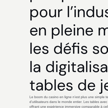
pour l’indu
en pleine 
les défis s
la digitalis
tables de j
Le boom du casino en ligne n’est plus une simple te
d’utilisateurs dans le monde entier. Les tables avec 
offrant une expérience immersive comparable à celle