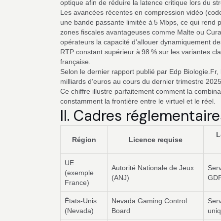
optique afin de réduire la latence critique lors du st
Les avancées récentes en compression vidéo (code
une bande passante limitée à 5 Mbps, ce qui rend p
zones fiscales avantageuses comme Malte ou Curaça
opérateurs la capacité d’allouer dynamiquement des
RTP constant supérieur à 98 % sur les variantes cla
française.
Selon le dernier rapport publié par Edp Biologie.Fr, 
milliards d’euros au cours du dernier trimestre 202
Ce chiffre illustre parfaitement comment la combin
constamment la frontière entre le virtuel et le réel.
II. Cadres réglementair
L
Région
Licence requise
UE
Autorité Nationale de Jeux
Ser
(exemple
(ANJ)
GDP
France)
États‑Unis
Nevada Gaming Control
Ser
(Nevada)
Board
uni