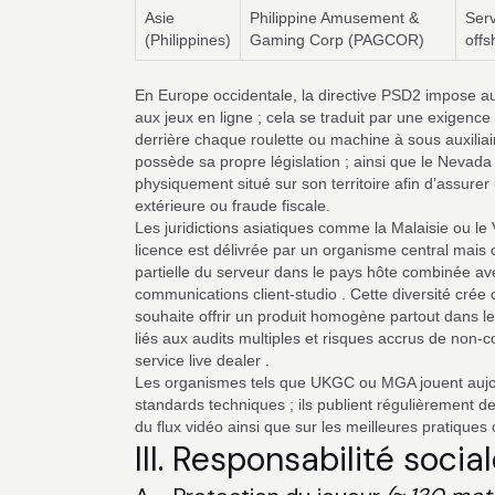
Asie
Philippine Amusement &
Serv
(Philippines)
Gaming Corp (PAGCOR)
offs
En Europe occidentale, la directive PSD2 impose aux 
aux jeux en ligne ; cela se traduit par une exigenc
derrière chaque roulette ou machine à sous auxiliai
possède sa propre législation ; ainsi que le Nevada
physiquement situé sur son territoire afin d’assure
extérieure ou fraude fiscale.
Les juridictions asiatiques comme la Malaisie ou le
licence est délivrée par un organisme central mais 
partielle du serveur dans le pays hôte combinée av
communications client‑studio . Cette diversité crée
souhaite offrir un produit homogène partout dans l
liés aux audits multiples et risques accrus de non
service live dealer .
Les organismes tels que UKGC ou MGA jouent aujour
standards techniques ; ils publient régulièrement d
du flux vidéo ainsi que sur les meilleures pratique
III. Responsabilité soci