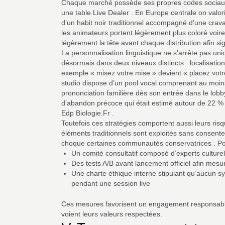
Chaque marché possède ses propres codes sociaux q
une table Live Dealer . En Europe centrale on valori
d’un habit noir traditionnel accompagné d’une crava
les animateurs portent légèrement plus coloré voire
légèrement la tête avant chaque distribution afin sign
La personnalisation linguistique ne s’arrête pas un
désormais dans deux niveaux distincts : localisati
exemple « misez votre mise » devient « placez vot
studio dispose d’un pool vocal comprenant au moin
prononciation familière dès son entrée dans le lobby
d’abandon précoce qui était estimé autour de 22 %
Edp Biologie.Fr .
Toutefois ces stratégies comportent aussi leurs risqu
éléments traditionnels sont exploités sans consent
choque certaines communautés conservatrices . Pour
Un comité consultatif composé d’experts culture
Des tests A/B avant lancement officiel afin mesur
Une charte éthique interne stipulant qu’aucun s
pendant une session live
Ces mesures favorisent un engagement responsable 
voient leurs valeurs respectées.