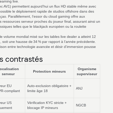
reaming live.
c AV1) permettent aujourd’hui un flux HD stable même avec
ossible le déploiement rapide de studios offshore dans des
o. Parallèlement, l’essor du cloud gaming offre aux
 ressources serveur proches du joueur final, assurant ainsi un
ssiques telles que le blackjack européen ou la roulette
le volume mondial misé sur les tables live dealer a atteint 12
5, soit une hausse de 34 % par rapport à l’année précédente.
aison entre technologie avancée et désir d’immersion pousse
es contrastés
ocalisation
Organisme
Protection mineurs
serveur
superviseur
veur EU
Auto‑exclusion obligatoire +
ANJ
R‑compliant
limite âge 18
veur US
Vérification KYC stricte +
NGCB
quement
blocage IP mineurs