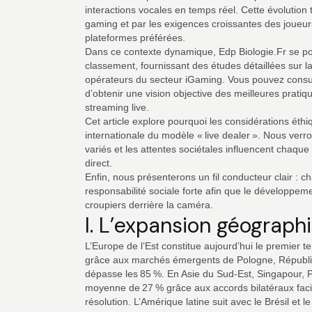
interactions vocales en temps réel. Cette évolution 
gaming et par les exigences croissantes des joueurs
plateformes préférées.
Dans ce contexte dynamique, Edp Biologie.Fr se p
classement, fournissant des études détaillées sur la
opérateurs du secteur iGaming. Vous pouvez consul
d’obtenir une vision objective des meilleures prat
streaming live.
Cet article explore pourquoi les considérations éth
internationale du modèle « live dealer ». Nous verro
variés et les attentes sociétales influencent chaque
direct.
Enfin, nous présenterons un fil conducteur clair :
responsabilité sociale forte afin que le développem
croupiers derrière la caméra.
I. L’expansion géograph
L’Europe de l’Est constitue aujourd’hui le premier 
grâce aux marchés émergents de Pologne, Républiq
dépasse les 85 %. En Asie du Sud‑Est, Singapour, P
moyenne de 27 % grâce aux accords bilatéraux facili
résolution. L’Amérique latine suit avec le Brésil et 