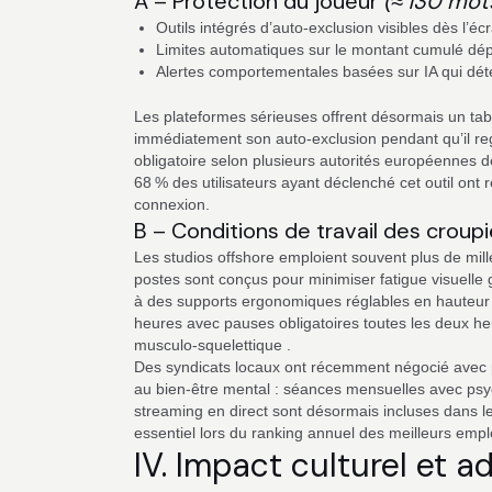
A – Protection du joueur
(≈ 130 mot
Outils intégrés d’auto‑exclusion visibles dès l’éc
Limites automatiques sur le montant cumulé dé
Alertes comportementales basées sur IA qui déte
Les plateformes sérieuses offrent désormais un tab
immédiatement son auto‑exclusion pendant qu’il reg
obligatoire selon plusieurs autorités européennes de
68 % des utilisateurs ayant déclenché cet outil ont
connexion.
B – Conditions de travail des croup
Les studios offshore emploient souvent plus de mille
postes sont conçus pour minimiser fatigue visuelle
à des supports ergonomiques réglables en hauteur 
heures avec pauses obligatoires toutes les deux heu
musculo‑squelettique .
Des syndicats locaux ont récemment négocié avec p
au bien‑être mental : séances mensuelles avec psyc
streaming en direct sont désormais incluses dans l
essentiel lors du ranking annuel des meilleurs emp
IV. Impact culturel et a