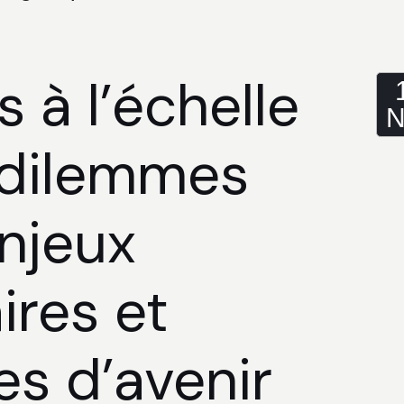
s à l’échelle
N
 dilemmes
enjeux
ires et
es d’avenir