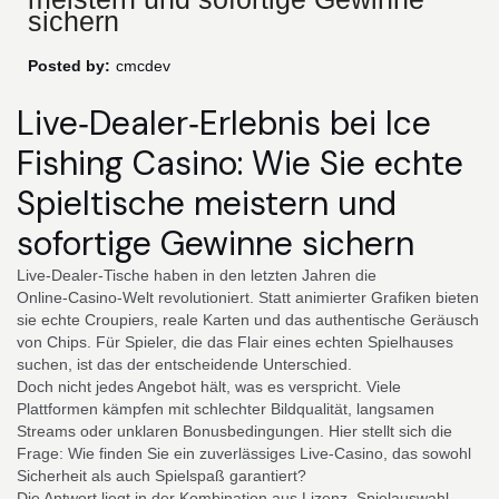
sichern
Posted by:
cmcdev
Live‑Dealer‑Erlebnis bei Ice
Fishing Casino: Wie Sie echte
Spieltische meistern und
sofortige Gewinne sichern
Live‑Dealer‑Tische haben in den letzten Jahren die
Online‑Casino‑Welt revolutioniert. Statt animierter Grafiken bieten
sie echte Croupiers, reale Karten und das authentische Geräusch
von Chips. Für Spieler, die das Flair eines echten Spielhauses
suchen, ist das der entscheidende Unterschied.
Doch nicht jedes Angebot hält, was es verspricht. Viele
Plattformen kämpfen mit schlechter Bildqualität, langsamen
Streams oder unklaren Bonusbedingungen. Hier stellt sich die
Frage: Wie finden Sie ein zuverlässiges Live‑Casino, das sowohl
Sicherheit als auch Spielspaß garantiert?
Die Antwort liegt in der Kombination aus Lizenz, Spielauswahl,