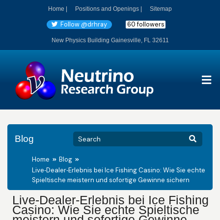
Home |
Positions and Openings |
Sitemap
Follow @drhray
60 followers
New Physics Building Gainesville, FL 32611
Blog
Home
Blog
Live‑Dealer‑Erlebnis bei Ice Fishing Casino: Wie Sie echte
Spieltische meistern und sofortige Gewinne sichern
Live‑Dealer‑Erlebnis bei Ice Fishing
Casino: Wie Sie echte Spieltische
meistern und sofortige Gewinne