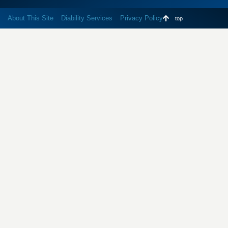
About This Site
Diability Services
Privacy Policy
top