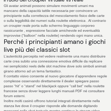
Gli avatar animati possono simulare movimenti umani ma
mancano della capacità tattile necessaria per convincere un
principiante sulla correttezza del mescolamento fisico delle carte
o sulla leggibilità dei numeri sulla roulette elettronica . Al contrario
un croupier reale porta sullo schermo linguaggio corporeo
rassicurante , espressione facciale amichevole ed eventualità
improvvise (“balloon” nella roulette) rendendo ogni mano unica.
Perché i principianti amano i giochi
live più dei classici slot
L’autenticità percepita nel vedere realmente una mano distribuire
carte crea subito una connessione emotiva difficile da replicare
nei semplicistici reels delle slot machine dove solo simboli animati
girano attorno ad un tema fantastico.
Il contatto visivo consente al nuovo giocatore d’apprendere regole
complesse osservando direttamente il dealer spiegare passo
passo “hit” o “stand” nel blackjack oppure “call bet” nella roulette
francese senza dover leggere lunghi manuali PDF né consultare
forum esterni.
Inoltre molti casinò offrono tutorial integrati direttamente nella
stanza live dove il croupier risponde alle domande digitando
messaggi nella chat testuale mentre continua lo stream video –