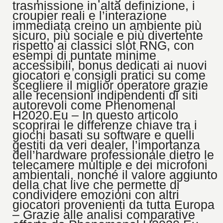
trasmissione in alta definizione, i
croupier reali e l’interazione
immediata creino un ambiente più
sicuro, più sociale e più divertente
rispetto ai classici slot RNG, con
esempi di puntate minime
accessibili, bonus dedicati ai nuovi
giocatori e consigli pratici su come
scegliere il miglior operatore grazie
alle recensioni indipendenti di siti
autorevoli come Phenomena​l
H2020.Eu – In questo articolo
scoprirai le differenze chiave tra i
giochi basati su software e quelli
gestiti da veri dealer, l’importanza
dell’hardware professionale dietro le
telecamere multiple e dei microfoni
ambientali, nonché il valore aggiunto
della chat live che permette di
condividere emozioni con altri
giocatori provenienti da tutta Europa
– Grazie alle analisi comparative