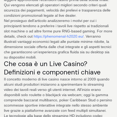
Qui vengono elencati gli operatori migliori secondo criteri quali
sicurezza dei pagamenti, velocità dei prelievi e trasparenza delle
condizioni promozionali legate al live dealer.
Nel prosieguo dell’articolo analizzeremo i motivi per cui i
principianti tendono a preferire i tavoli live rispetto ai tradizionali
slot machine o ad altre forme pure RNG‑based gaming. For more
details, check out
https://phenomenal-h2020.eu/
. Verranno
illustrati vantaggi economici legati alle puntate minime ridotte, la
dimensione sociale offerta dalle chat integrate e gli aspetti tecnici
che garantiscono un’esperienza grafica fluida sia su desktop sia
su dispositivi mobili.
Che cosa è un Live Casino?
Definizioni e componenti chiave
Il concetto moderno di live casino nasce intorno al 2009 quando
alcuni studi produttori iniziarono a sperimentare lo streaming
video dei tavoli reali verso gli utenti internet. All’inizio erano
disponibili solo roulette o blackjack via webcam; oggi la gamma
comprende baccarat multibanco, poker Caribbean Stud o persino
scommesse sportive interattive integrate nello stesso ambiente
live grazie a piattaforme avanzate con feed multipli simultanei.
Le tecnologie alla base dello streaming HD includono codec