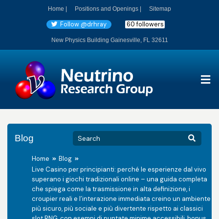
Home |
Positions and Openings |
Sitemap
Follow @drhray
60 followers
New Physics Building Gainesville, FL 32611
Blog
Home
Blog
Live Casino per principianti: perché le esperienze dal vivo
superano i giochi tradizionali online – una guida completa
che spiega come la trasmissione in alta definizione, i
croupier reali e l’interazione immediata creino un ambiente
più sicuro, più sociale e più divertente rispetto ai classici
slot RNG, con esempi di puntate minime accessibili, bonus