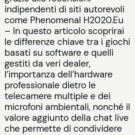
indipendenti di siti autorevoli
come Phenomena​l H2020.Eu
– In questo articolo scoprirai
le differenze chiave tra i giochi
basati su software e quelli
gestiti da veri dealer,
l’importanza dell’hardware
professionale dietro le
telecamere multiple e dei
microfoni ambientali, nonché il
valore aggiunto della chat live
che permette di condividere