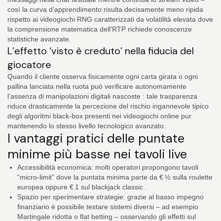
così la curva d’apprendimento risulta decisamente meno ripida
rispetto ai videogiochi RNG caratterizzati da volatilità elevata dove
la comprensione matematica dell’RTP richiede conoscenze
statistiche avanzate.
L’effetto ‘visto è creduto’ nella fiducia del
giocatore
Quando il cliente osserva fisicamente ogni carta girata o ogni
pallina lanciata nella ruota può verificare autonomamente
l’assenza di manipolazioni digitali nascoste : tale trasparenza
riduce drasticamente la percezione del rischio ingannevole tipico
degli algoritmi black‑box presenti nei videogiochi online pur
mantenendo lo stesso livello tecnologico avanzato.
I vantaggi pratici delle puntate
minime più basse nei tavoli live
Accessibilità economica: molti operatori propongono tavoli
“micro‑limit” dove la puntata minima parte da € ½ sulla roulette
europea oppure € 1 sul blackjack classic .
Spazio per sperimentare strategie: grazie al basso impegno
finanziario è possibile testare sistemi diversi – ad esempio
Martingale ridotta o flat betting – osservando gli effetti sul