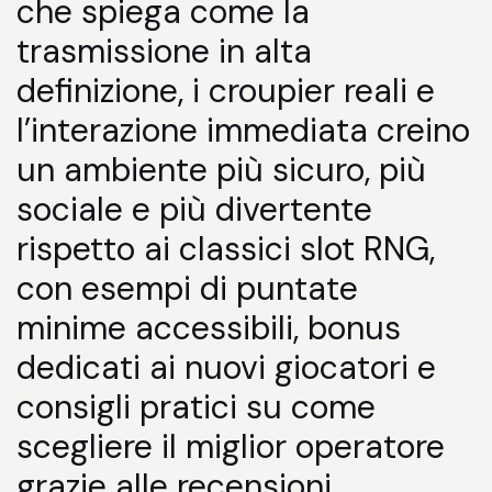
che spiega come la
trasmissione in alta
definizione, i croupier reali e
l’interazione immediata creino
un ambiente più sicuro, più
sociale e più divertente
rispetto ai classici slot RNG,
con esempi di puntate
minime accessibili, bonus
dedicati ai nuovi giocatori e
consigli pratici su come
scegliere il miglior operatore
grazie alle recensioni