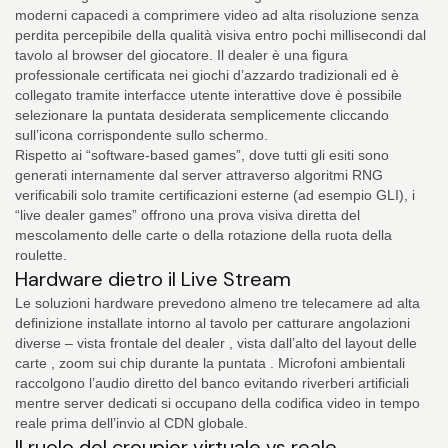
moderni capace­di a comprimere video ad alta risoluzione senza
perdita percepibile della qualità visiva entro pochi millisecondi dal
tavolo al browser del giocatore. Il dealer è una figura
professionale certificata nei giochi d’azzardo tradizionali ed è
collegato tramite interfacce utente interattive dove è possibile
selezionare la puntata desiderata semplicemente cliccando
sull’icona corrispondente sullo schermo.
Rispetto ai “software‑based games”, dove tutti gli esiti sono
generati internamente dal server attraverso algoritmi RNG
verificabili solo tramite certificazioni esterne (ad esempio GLI), i
“live dealer games” offrono una prova visiva diretta del
mescolamento delle carte o della rotazione della ruota della
roulette.
Hardware dietro il Live Stream
Le soluzioni hardware prevedono almeno tre telecamere ad alta
definizione installate intorno al tavolo per catturare angolazioni
diverse – vista frontale del dealer , vista dall’alto del layout delle
carte , zoom sui chip durante la puntata . Microfoni ambientali
raccolgono l’audio diretto del banco evitando riverberi artificiali
mentre server dedicati si occupano della codifica video in tempo
reale prima dell’invio al CDN globale.
Il ruolo del croupier virtuale vs reale